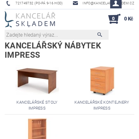
721749732 (PO-PÁ 9-16 HOD)
INFO@KANCELAR-SKLADEM.CZ
0
0 Kč
KANCELÁŘSKÝ NÁBYTEK
IMPRESS
KANCELÁŘSKÉ STOLY
KANCELÁŘSKÉ KONTEJNERY
IMPRESS
IMPRESS