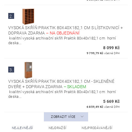
2.
VYSOKÁ SKŘÍŇ PRAKTIK 80X40X182,1 CM S LÍSTKOVNICÍ +
DOPRAVA ZDARMA
–
NA OBJEDNÁNÍ
kvalitní vysoká archivační skříň Praktik 80x40x182,1 cm horní
deska...
8 099 Kč
9 799,79 Kč
včetně DPH
3.
VYSOKÁ SKŘÍŇ PRAKTIK 80X40X182,1 CM - SKLENĚNÉ
DVEŘE + DOPRAVA ZDARMA
–
SKLADEM
kvalitní vysoká archivační skříň Praktik 80x40x182,1 cm horní
deska...
5 669 Kč
6 859,49 Kč
včetně DPH
ZOBRAZIT VÍCE
NEJLEVNĚJŠÍ
NEJDRAŽŠÍ
NEJPRODÁVANĚJŠÍ