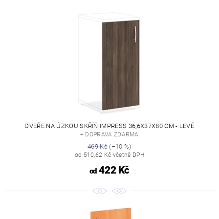
DVEŘE NA ÚZKOU SKŘÍŇ IMPRESS 36,6X37X80 CM - LEVÉ
+ DOPRAVA ZDARMA
469 Kč
(–10 %)
od 510,62 Kč včetně DPH
422 Kč
od