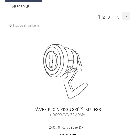
ABECEDNĚ
...
1
2
3
5
81
položek celkem
ZÁMEK PRO NÍZKOU SKŘÍŇ IMPRESS
+ DOPRAVA ZDARMA
240,79 Kč včetně DPH