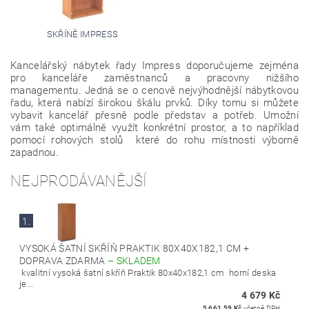
SKŘÍNĚ IMPRESS
Kancelářský nábytek řady Impress doporučujeme zejména
pro kanceláře zaměstnanců a pracovny nižšího
managementu. Jedná se o cenově nejvýhodnější nábytkovou
řadu, která nabízí širokou škálu prvků. Díky tomu si můžete
vybavit kancelář přesně podle představ a potřeb. Umožní
vám také optimálně využít konkrétní prostor, a to například
pomocí rohových stolů které do rohu místnosti výborně
zapadnou.
NEJPRODÁVANĚJŠÍ
1.
VYSOKÁ ŠATNÍ SKŘÍŇ PRAKTIK 80X40X182,1 CM +
DOPRAVA ZDARMA
–
SKLADEM
kvalitní vysoká šatní skříň Praktik 80x40x182,1 cm horní deska
je...
4 679 Kč
5 661,59 Kč
včetně DPH