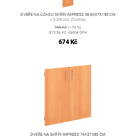
DVEŘE NA ÚZKOU SKŘÍŇ IMPRESS 36,6X37X190 CM
+ DOPRAVA ZDARMA
749 Kč
(–10 %)
815,54 Kč včetně DPH
674 Kč
DVEŘE NA SKŘÍŇ IMPRESS 74X37X80 CM