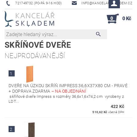
721749732 (PO-PÁ 9-16 HOD)
INFO@KANCELAR-SKLADEM.CZ
0
0 Kč
SKŘÍŇOVÉ DVEŘE
NEJPRODÁVANĚJŠÍ
1.
DVEŘE NA ÚZKOU SKŘÍŇ IMPRESS 36,6X37X80 CM - PRAVÉ
+ DOPRAVA ZDARMA
–
NA OBJEDNÁNÍ
skříňové dveře Impress s rozměry 36,6x1,6x74,2 cm vyrobeny z
LDT...
422 Kč
510,62 Kč
včetně DPH
2.