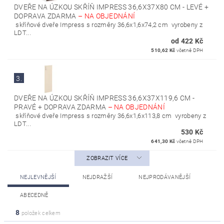
DVEŘE NA ÚZKOU SKŘÍŇ IMPRESS 36,6X37X80 CM - LEVÉ +
DOPRAVA ZDARMA
–
NA OBJEDNÁNÍ
skříňové dveře Impress s rozměry 36,6x1,6x74,2 cm vyrobeny z
LDT...
od 422 Kč
510,62 Kč
včetně DPH
3.
DVEŘE NA ÚZKOU SKŘÍŇ IMPRESS 36,6X37X119,6 CM -
PRAVÉ + DOPRAVA ZDARMA
–
NA OBJEDNÁNÍ
skříňové dveře Impress s rozměry 36,6x1,6x113,8 cm vyrobeny z
LDT...
530 Kč
641,30 Kč
včetně DPH
ZOBRAZIT VÍCE
NEJLEVNĚJŠÍ
NEJDRAŽŠÍ
NEJPRODÁVANĚJŠÍ
ABECEDNĚ
8
položek celkem