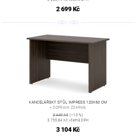
2 699 Kč
KANCELÁŘSKÝ STŮL IMPRESS 120X60 CM
+ DOPRAVA ZDARMA
3 449 Kč
(–10 %)
3 755,84 Kč včetně DPH
3 104 Kč