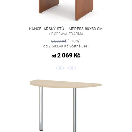
KANCELÁŘSKÝ STŮL IMPRESS 80X80 CM
+ DOPRAVA ZDARMA
2 299 Kč
(–10 %)
od 2 503,49 Kč včetně DPH
2 069 Kč
od