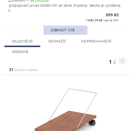
ZDARMA
–
SKLADEM
propojovací prvek 60x60 cm ze série Impress deska je vyrobena
z...
899 Kč
1 087,79 Kč
včetně DPH
ZOBRAZIT VÍCE
NEJLEVNĚJŠÍ
NEJDRAŽŠÍ
NEJPRODÁVANĚJŠÍ
ABECEDNĚ
1
2
31
položek celkem