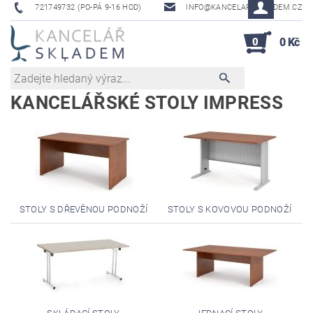
721749732 (PO-PÁ 9-16 HOD)
INFO@KANCELAR-SKLADEM.CZ
0
0 Kč
KANCELÁŘSKÉ STOLY IMPRESS
STOLY S DŘEVĚNOU PODNOŽÍ
STOLY S KOVOVOU PODNOŽÍ