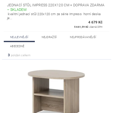
JEDNACÍ STŮL IMPRESS 220X120 CM + DOPRAVA ZDARMA
–
SKLADEM
kvalitní jednací stůl 220x120 cm ze série Impress horní deska
je...
4 679 Kč
5 661,59 Kč
včetně DPH
NEJLEVNĚJŠÍ
NEJDRAŽŠÍ
NEJPRODÁVANĚJŠÍ
ABECEDNĚ
3
položek celkem