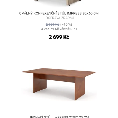
OVÁLNÝ KONFERENČNÍ STŮL IMPRESS 80X60 CM
+ DOPRAVA ZDARMA
2 999 Kč
(–10 %)
3 265,79 Kč včetně DPH
2 699 Kč
JEDNACÍ STŮL IMPRESS 220X120 CM