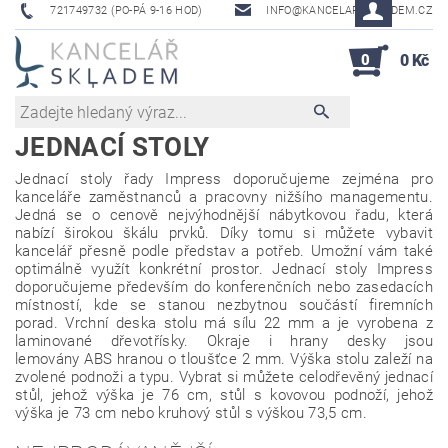
721749732 (PO-PÁ 9-16 HOD)
INFO@KANCELAR-SKLADEM.CZ
0
0 Kč
JEDNACÍ STOLY
Jednací stoly řady Impress doporučujeme zejména pro
kanceláře zaměstnanců a pracovny nižšího managementu.
Jedná se o cenově nejvýhodnější nábytkovou řadu, která
nabízí širokou škálu prvků. Díky tomu si můžete vybavit
kancelář přesně podle představ a potřeb. Umožní vám také
optimálně využít konkrétní prostor. Jednací stoly Impress
doporučujeme především do konferenčních nebo zasedacích
místností, kde se stanou nezbytnou součástí firemních
porad. Vrchní deska stolu má sílu 22 mm a je vyrobena z
laminované dřevotřísky. Okraje i hrany desky jsou
lemovány ABS hranou o tloušťce 2 mm. Výška stolu zaleží na
zvolené podnoži a typu. Vybrat si můžete celodřevěný jednací
stůl, jehož výška je 76 cm, stůl s kovovou podnoží, jehož
výška je 73 cm nebo kruhový stůl s výškou 73,5 cm.