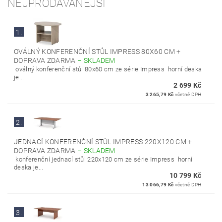
NEJPRODÁVANĚJŠÍ
1.
OVÁLNÝ KONFERENČNÍ STŮL IMPRESS 80X60 CM +
DOPRAVA ZDARMA
–
SKLADEM
oválný konferenční stůl 80x60 cm ze série Impress horní deska
je...
2 699 Kč
3 265,79 Kč
včetně DPH
2.
JEDNACÍ KONFERENČNÍ STŮL IMPRESS 220X120 CM +
DOPRAVA ZDARMA
–
SKLADEM
konferenční jednací stůl 220x120 cm ze série Impress horní
deska je...
10 799 Kč
13 066,79 Kč
včetně DPH
3.