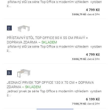
přístavný stůl ze série Top Office s moderním vzhledem vyroben
z...
4 799 Kč
5 806,79 Kč
včetně DPH
2.
PŘÍSTAVNÝ STŮL TOP OFFICE 90 X 55 CM PRAVÝ +
DOPRAVA ZDARMA
–
SKLADEM
přístavný stůl ze série Top Office s moderním vzhledem vyroben
z...
4 799 Kč
5 806,79 Kč
včetně DPH
3.
JEDNACÍ PRVEK TOP OFFICE 130 X 70 CM + DOPRAVA
ZDARMA
–
SKLADEM
jednací prvek ze série Top Office s moderním vzhledem vyroben
z...
6 199 Kč
7 500,79 Kč
včetně DPH