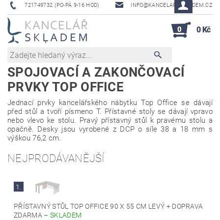
721749732 (PO-PÁ 9-16 HOD)
INFO@KANCELAR-SKLADEM.CZ
0
0 Kč
SPOJOVACÍ A ZAKONČOVACÍ
PRVKY TOP OFFICE
Jednací prvky kancelářského nábytku Top Office se dávají
před stůl a tvoří písmeno T. Přístavné stoly se dávají vpravo
nebo vlevo ke stolu. Pravý přístavný stůl k pravému stolu a
opačně. Desky jsou vyrobené z DCP o síle 38 a 18 mm s
výškou 76,2 cm.
NEJPRODÁVANĚJŠÍ
1.
PŘÍSTAVNÝ STŮL TOP OFFICE 90 X 55 CM LEVÝ + DOPRAVA
ZDARMA
–
SKLADEM