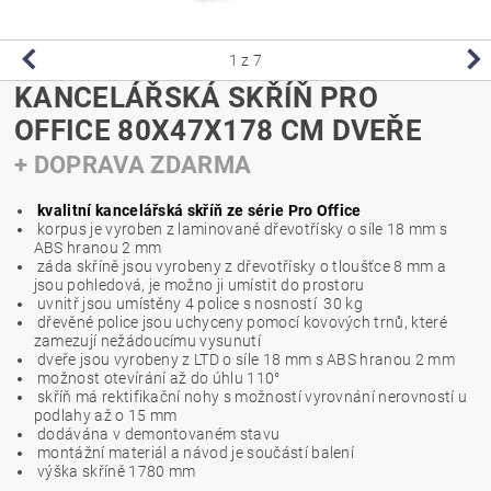
1
z 7
KANCELÁŘSKÁ SKŘÍŇ PRO
OFFICE 80X47X178 CM DVEŘE
+ DOPRAVA ZDARMA
kvalitní kancelářská skříň ze série Pro Office
korpus je vyroben z laminované dřevotřísky o síle 18 mm s
ABS hranou 2 mm
záda skříně jsou vyrobeny z dřevotřísky o tloušťce 8 mm a
jsou pohledová, je možno ji umístit do prostoru
uvnitř jsou umístěny 4 police s nosností 30 kg
dřevěné police jsou uchyceny pomocí kovových trnů, které
zamezují nežádoucímu vysunutí
dveře jsou vyrobeny z LTD o síle 18 mm s ABS hranou 2 mm
možnost otevírání až do úhlu 110°
skříň má rektifikační nohy s možností vyrovnání nerovností u
podlahy až o 15 mm
dodávána v demontovaném stavu
montážní materiál a návod je součástí balení
výška skříně 1780 mm