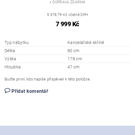
+ DOPRAVA ZDARMA
9 678,79 Kč včetně DPH
7 999 Kč
Typ nábytku
Kancelářské skříně
Délka
80 cm
Výška
178 cm
Hloubka
47 cm
Buďte první, kdo napíše příspěvek k této položce.
Přidat komentář