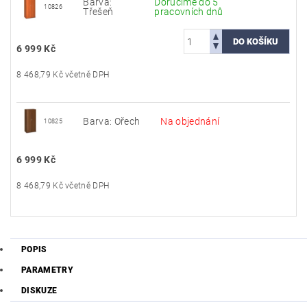
Barva:
Doručíme do 5
10826
Třešeň
pracovních dnů
6 999 Kč
8 468,79 Kč včetně DPH
Barva: Ořech
Na objednání
10825
6 999 Kč
8 468,79 Kč včetně DPH
POPIS
PARAMETRY
DISKUZE