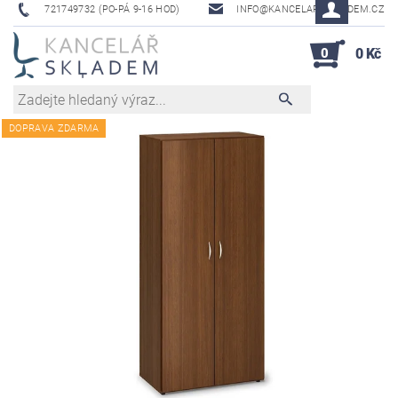
721749732 (PO-PÁ 9-16 HOD)
INFO@KANCELAR-SKLADEM.CZ
0
0 Kč
DOPRAVA ZDARMA