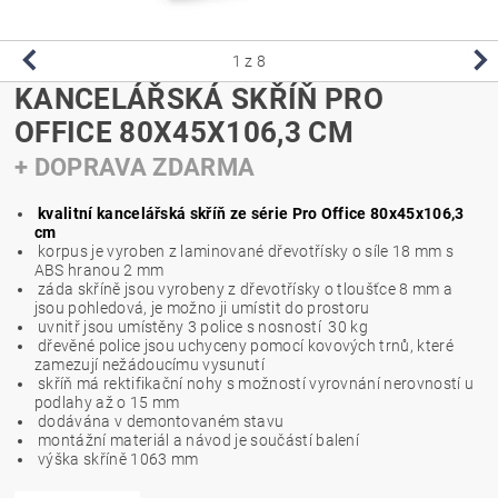
1
z 8
KANCELÁŘSKÁ SKŘÍŇ PRO
OFFICE 80X45X106,3 CM
+ DOPRAVA ZDARMA
kvalitní kancelářská skříň ze série Pro Office 80x45x106,3
cm
korpus je vyroben z laminované dřevotřísky o síle 18 mm s
ABS hranou 2 mm
záda skříně jsou vyrobeny z dřevotřísky o tloušťce 8 mm a
jsou pohledová, je možno ji umístit do prostoru
uvnitř jsou umístěny 3 police s nosností 30 kg
dřevěné police jsou uchyceny pomocí kovových trnů, které
zamezují nežádoucímu vysunutí
skříň má rektifikační nohy s možností vyrovnání nerovností u
podlahy až o 15 mm
dodávána v demontovaném stavu
montážní materiál a návod je součástí balení
výška skříně 1063 mm