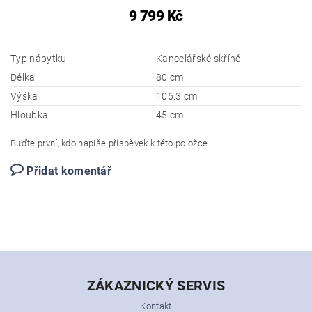
9 799 Kč
Typ nábytku
Kancelářské skříně
Délka
80 cm
Výška
106,3 cm
Hloubka
45 cm
Buďte první, kdo napíše příspěvek k této položce.
Přidat komentář
ZÁKAZNICKÝ SERVIS
Kontakt