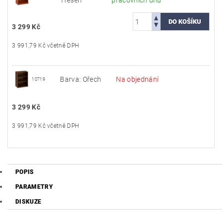
Třešeň
pracovních dnů
3 299 Kč
3 991,79 Kč včetně DPH
Barva: Ořech
Na objednání
10719
3 299 Kč
3 991,79 Kč včetně DPH
POPIS
PARAMETRY
DISKUZE