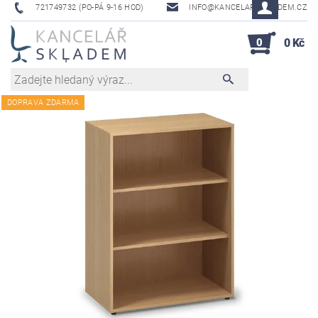
721749732 (PO-PÁ 9-16 HOD)
INFO@KANCELAR-SKLADEM.CZ
0
0 Kč
DOPRAVA ZDARMA