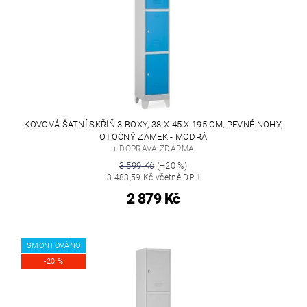
KOVOVÁ ŠATNÍ SKŘÍŇ 3 BOXY, 38 X 45 X 195 CM, PEVNÉ NOHY,
OTOČNÝ ZÁMEK - MODRÁ
+ DOPRAVA ZDARMA
3 599 Kč
(–20 %)
3 483,59 Kč včetně DPH
2 879 Kč
SMONTOVÁNO
-20 %