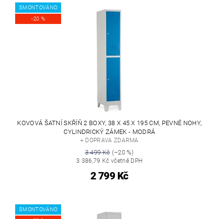
SMONTOVÁNO
-20 %
KOVOVÁ ŠATNÍ SKŘÍŇ 2 BOXY, 38 X 45 X 195 CM, PEVNÉ NOHY,
CYLINDRICKÝ ZÁMEK - MODRÁ
+ DOPRAVA ZDARMA
3 499 Kč
(–20 %)
3 386,79 Kč včetně DPH
2 799 Kč
SMONTOVÁNO