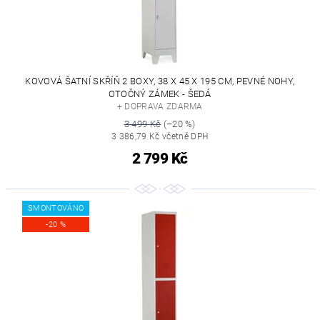
KOVOVÁ ŠATNÍ SKŘÍŇ 2 BOXY, 38 X 45 X 195 CM, PEVNÉ NOHY,
OTOČNÝ ZÁMEK - ŠEDÁ
+ DOPRAVA ZDARMA
3 499 Kč
(–20 %)
3 386,79 Kč včetně DPH
2 799 Kč
SMONTOVÁNO
-20 %