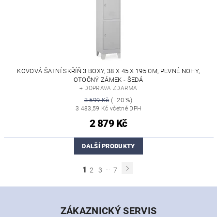
KOVOVÁ ŠATNÍ SKŘÍŇ 3 BOXY, 38 X 45 X 195 CM, PEVNÉ NOHY,
OTOČNÝ ZÁMEK - ŠEDÁ
+ DOPRAVA ZDARMA
3 599 Kč
(–20 %)
3 483,59 Kč včetně DPH
2 879 Kč
DALŠÍ PRODUKTY
...
1
2
3
7
ZÁKAZNICKÝ SERVIS