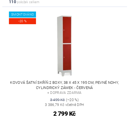
110
položek celkem
SMONTOVÁNO
-20 %
KOVOVÁ ŠATNÍ SKŘÍŇ 2 BOXY, 38 X 45 X 195 CM, PEVNÉ NOHY,
CYLINDRICKÝ ZÁMEK - ČERVENÁ
+ DOPRAVA ZDARMA
3 499 Kč
(–20 %)
3 386,79 Kč včetně DPH
2 799 Kč