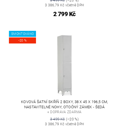
3 499 Kč
(–20 %)
3 386,79 Kč včetně DPH
2 799 Kč
SMONTOVÁNO
-20 %
KOVOVÁ ŠATNÍ SKŘÍŇ 2 BOXY, 38 X 45 X 196,5 CM,
NASTAVITELNÉ NOHY, OTOČNÝ ZÁMEK - ŠEDÁ
+ DOPRAVA ZDARMA
3 499 Kč
(–20 %)
3 386,79 Kč včetně DPH