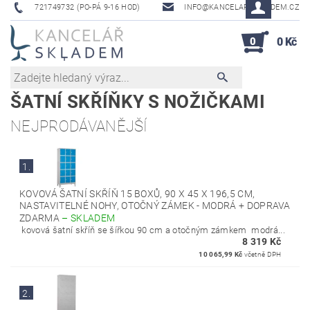
721749732 (PO-PÁ 9-16 HOD)
INFO@KANCELAR-SKLADEM.CZ
0
0 Kč
ŠATNÍ SKŘÍŇKY S NOŽIČKAMI
NEJPRODÁVANĚJŠÍ
1.
KOVOVÁ ŠATNÍ SKŘÍŇ 15 BOXŮ, 90 X 45 X 196,5 CM,
NASTAVITELNÉ NOHY, OTOČNÝ ZÁMEK - MODRÁ + DOPRAVA
ZDARMA
–
SKLADEM
kovová šatní skříň se šířkou 90 cm a otočným zámkem modrá...
8 319 Kč
10 065,99 Kč
včetně DPH
2.