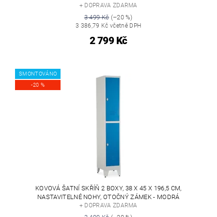
+ DOPRAVA ZDARMA
3 499 Kč
(–20 %)
3 386,79 Kč včetně DPH
2 799 Kč
SMONTOVÁNO
-20 %
KOVOVÁ ŠATNÍ SKŘÍŇ 2 BOXY, 38 X 45 X 196,5 CM,
NASTAVITELNÉ NOHY, OTOČNÝ ZÁMEK - MODRÁ
+ DOPRAVA ZDARMA