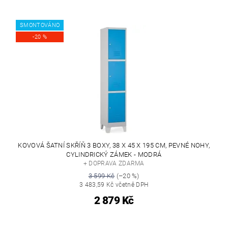
SMONTOVÁNO
-20 %
KOVOVÁ ŠATNÍ SKŘÍŇ 3 BOXY, 38 X 45 X 195 CM, PEVNÉ NOHY,
CYLINDRICKÝ ZÁMEK - MODRÁ
+ DOPRAVA ZDARMA
3 599 Kč
(–20 %)
3 483,59 Kč včetně DPH
2 879 Kč