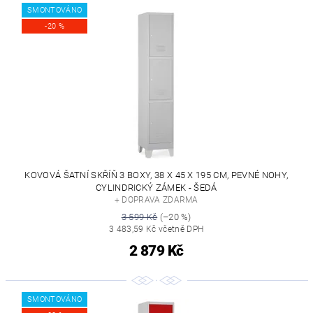
SMONTOVÁNO
-20 %
KOVOVÁ ŠATNÍ SKŘÍŇ 3 BOXY, 38 X 45 X 195 CM, PEVNÉ NOHY,
CYLINDRICKÝ ZÁMEK - ŠEDÁ
+ DOPRAVA ZDARMA
3 599 Kč
(–20 %)
3 483,59 Kč včetně DPH
2 879 Kč
SMONTOVÁNO