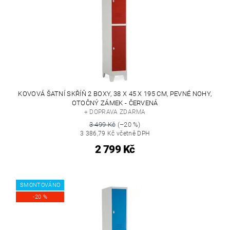
KOVOVÁ ŠATNÍ SKŘÍŇ 2 BOXY, 38 X 45 X 195 CM, PEVNÉ NOHY,
OTOČNÝ ZÁMEK - ČERVENÁ
+ DOPRAVA ZDARMA
3 499 Kč
(–20 %)
3 386,79 Kč včetně DPH
2 799 Kč
SMONTOVÁNO
-20 %