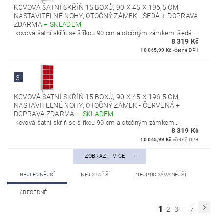
KOVOVÁ ŠATNÍ SKŘÍŇ 15 BOXŮ, 90 X 45 X 196,5 CM,
NASTAVITELNÉ NOHY, OTOČNÝ ZÁMEK - ŠEDÁ + DOPRAVA
ZDARMA
–
SKLADEM
kovová šatní skříň se šířkou 90 cm a otočným zámkem šedá...
8 319 Kč
10 065,99 Kč
včetně DPH
3.
KOVOVÁ ŠATNÍ SKŘÍŇ 15 BOXŮ, 90 X 45 X 196,5 CM,
NASTAVITELNÉ NOHY, OTOČNÝ ZÁMEK - ČERVENÁ +
DOPRAVA ZDARMA
–
SKLADEM
kovová šatní skříň se šířkou 90 cm a otočným zámkem...
8 319 Kč
10 065,99 Kč
včetně DPH
ZOBRAZIT VÍCE
NEJLEVNĚJŠÍ
NEJDRAŽŠÍ
NEJPRODÁVANĚJŠÍ
ABECEDNĚ
...
1
2
3
7