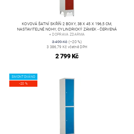
KOVOVÁ ŠATNÍ SKŘÍŇ 2 BOXY, 38 X 45 X 196,5 CM,
NASTAVITELNÉ NOHY, CYLINDRICKÝ ZÁMEK - ČERVENÁ
+ DOPRAVA ZDARMA
3 499 Kč
(–20 %)
3 386,79 Kč včetně DPH
2 799 Kč
SMONTOVÁNO
-20 %