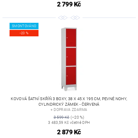
2 799 Kč
SMONTOVÁNO
-20 %
KOVOVÁ ŠATNÍ SKŘÍŇ 3 BOXY, 38 X 45 X 195 CM, PEVNÉ NOHY,
CYLINDRICKÝ ZÁMEK - ČERVENÁ
+ DOPRAVA ZDARMA
3 599 Kč
(–20 %)
3 483,59 Kč včetně DPH
2 879 Kč