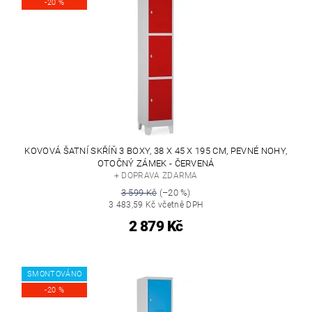
-20 %
KOVOVÁ ŠATNÍ SKŘÍŇ 3 BOXY, 38 X 45 X 195 CM, PEVNÉ NOHY,
OTOČNÝ ZÁMEK - ČERVENÁ
+ DOPRAVA ZDARMA
3 599 Kč
(–20 %)
3 483,59 Kč včetně DPH
2 879 Kč
SMONTOVÁNO
-20 %