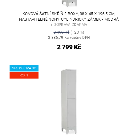
KOVOVÁ ŠATNÍ SKŘÍŇ 2 BOXY, 38 X 45 X 196,5 CM,
NASTAVITELNÉ NOHY, CYLINDRICKÝ ZÁMEK - MODRÁ
+ DOPRAVA ZDARMA
3 499 Kč
(–20 %)
3 386,79 Kč včetně DPH
2 799 Kč
SMONTOVÁNO
-20 %