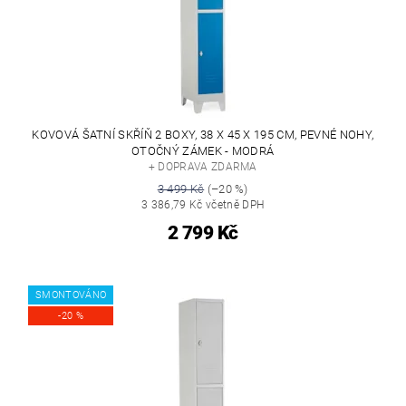
KOVOVÁ ŠATNÍ SKŘÍŇ 2 BOXY, 38 X 45 X 195 CM, PEVNÉ NOHY,
OTOČNÝ ZÁMEK - MODRÁ
+ DOPRAVA ZDARMA
3 499 Kč
(–20 %)
3 386,79 Kč včetně DPH
2 799 Kč
SMONTOVÁNO
-20 %