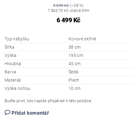
9 099 Kč
(–28 %)
7 863,79 Kč včetně DPH
6 499 Kč
Typ nábytku
Kovové skříně
Šířka
38 cm
Výška
195 cm
Hloubka
45 cm
Barva
Šedá
Materiál
Plech
Výška nohou
10 cm
Buďte první, kdo napíše příspěvek k této položce.
Přidat komentář