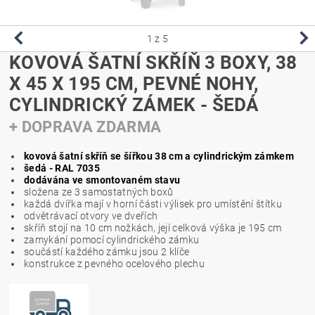
1
z 5
KOVOVÁ ŠATNÍ SKŘÍŇ 3 BOXY, 38
X 45 X 195 CM, PEVNÉ NOHY,
CYLINDRICKÝ ZÁMEK - ŠEDÁ
+ DOPRAVA ZDARMA
kovová šatní skříň se šířkou 38 cm a cylindrickým zámkem
šedá - RAL 7035
dodávána ve smontovaném stavu
složena ze 3 samostatných boxů
každá dvířka mají v horní části
výlisek pro umístění štítku
odvětrávací otvory ve dveřích
skříň stojí na 10 cm nožkách, její celková výška je 195 cm
zamykání pomocí cylindrického zámku
součástí každého zámku jsou 2 klíče
konstrukce z pevného ocelového plechu