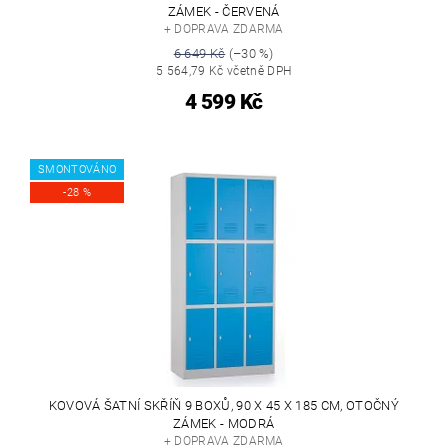
ZÁMEK - ČERVENÁ
+ DOPRAVA ZDARMA
6 649 Kč
(–30 %)
5 564,79 Kč včetně DPH
4 599 Kč
SMONTOVÁNO
-28 %
KOVOVÁ ŠATNÍ SKŘÍŇ 9 BOXŮ, 90 X 45 X 185 CM, OTOČNÝ
ZÁMEK - MODRÁ
+ DOPRAVA ZDARMA