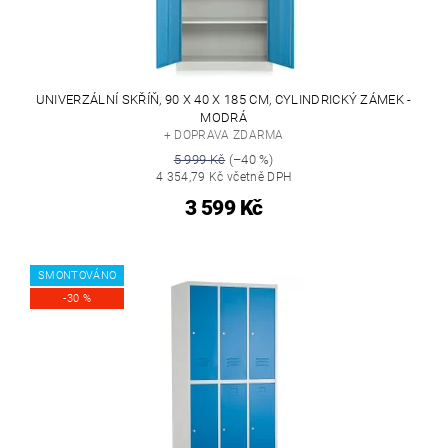
UNIVERZÁLNÍ SKŘÍŇ, 90 X 40 X 185 CM, CYLINDRICKÝ ZÁMEK -
MODRÁ
+ DOPRAVA ZDARMA
5 999 Kč
(–40 %)
4 354,79 Kč včetně DPH
3 599 Kč
SMONTOVÁNO
-30 %