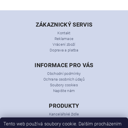
ZÁKAZNICKÝ SERVIS
Kontakt
Reklamace
Vrácení zboží
Doprava a platba
INFORMACE PRO VÁS
Obchodní podmínky
Ochrana osobních údajů
Soubory cookies
Napište nám
PRODUKTY
Kancelářské židle
Kancelářská křesla
Tento web používá soubory cookie. Dalším procházením
Kancelářský nábytek