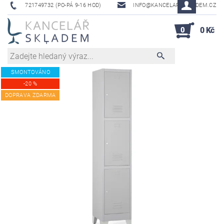
721749732 (PO-PÁ 9-16 HOD)
INFO@KANCELAR-SKLADEM.CZ
0
0 Kč
SMONTOVÁNO
-20 %
DOPRAVA ZDARMA