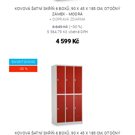
KOVOVÁ ŠATNÍ SKŘÍŇ 6 BOXŮ, 90 X 45 X 185 CM, OTOČNÝ
ZÁMEK - MODRÁ
+ DOPRAVA ZDARMA
6 649 Kč
(–30 %)
5 564,79 Kč včetně DPH
4 599 Kč
SMONTOVÁNO
-30 %
KOVOVÁ ŠATNÍ SKŘÍŇ 6 BOXŮ, 90 X 45 X 185 CM, OTOČNÝ