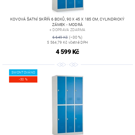
KOVOVÁ ŠATNÍ SKŘÍŇ 6 BOXŮ, 90 X 45 X 185 CM, CYLINDRICKÝ
ZÁMEK - MODRÁ
+ DOPRAVA ZDARMA
6 649 Kč
(–30 %)
5 564,79 Kč včetně DPH
4 599 Kč
SMONTOVÁNO
-30 %