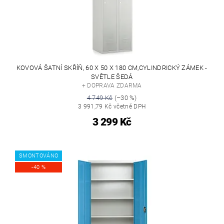
KOVOVÁ ŠATNÍ SKŘÍŇ, 60 X 50 X 180 CM,CYLINDRICKÝ ZÁMEK -
SVĚTLE ŠEDÁ
+ DOPRAVA ZDARMA
4 749 Kč
(–30 %)
3 991,79 Kč včetně DPH
3 299 Kč
SMONTOVÁNO
-40 %