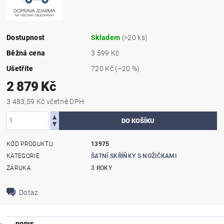
Dostupnost
Skladem
(>20 ks)
Běžná cena
3 599 Kč
Ušetříte
720 Kč
(–20 %)
2 879 Kč
3 483,59 Kč včetně DPH
KÓD PRODUKTU
13975
KATEGORIE
ŠATNÍ SKŘÍŇKY S NOŽIČKAMI
ZÁRUKA
3 ROKY
Dotaz