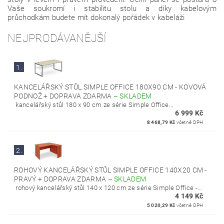
Vaše soukromí i stabilitu stolu a díky kabelovým
průchodkám budete mít dokonalý pořádek v kabeláži
NEJPRODÁVANĚJŠÍ
1.
KANCELÁŘSKÝ STŮL SIMPLE OFFICE 180X90 CM - KOVOVÁ
PODNOŽ + DOPRAVA ZDARMA
–
SKLADEM
kancelářský stůl 180 x 90 cm ze série Simple Office...
6 999 Kč
8 468,79 Kč
včetně DPH
2.
ROHOVÝ KANCELÁŘSKÝ STŮL SIMPLE OFFICE 140X20 CM -
PRAVÝ + DOPRAVA ZDARMA
–
SKLADEM
rohový kancelářský stůl 140 x 120 cm ze série Simple Office -...
4 149 Kč
5 020,29 Kč
včetně DPH