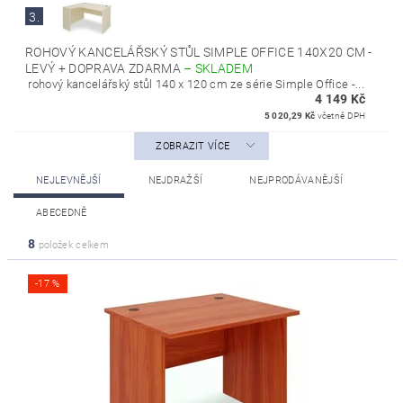
3.
ROHOVÝ KANCELÁŘSKÝ STŮL SIMPLE OFFICE 140X20 CM -
LEVÝ + DOPRAVA ZDARMA
–
SKLADEM
rohový kancelářský stůl 140 x 120 cm ze série Simple Office -...
4 149 Kč
5 020,29 Kč
včetně DPH
ZOBRAZIT VÍCE
NEJLEVNĚJŠÍ
NEJDRAŽŠÍ
NEJPRODÁVANĚJŠÍ
ABECEDNĚ
8
položek celkem
-17 %