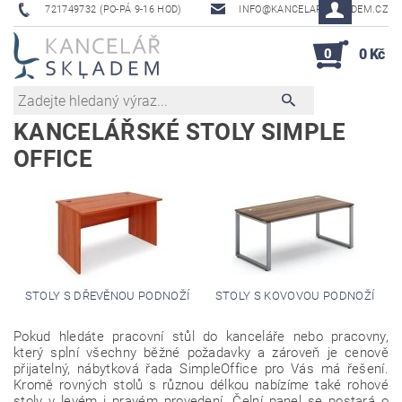
721749732 (PO-PÁ 9-16 HOD)
INFO@KANCELAR-SKLADEM.CZ
0
0 Kč
KANCELÁŘSKÉ STOLY SIMPLE
OFFICE
STOLY S DŘEVĚNOU PODNOŽÍ
STOLY S KOVOVOU PODNOŽÍ
Pokud hledáte pracovní stůl do kanceláře nebo pracovny,
který splní všechny běžné požadavky a zároveň je cenově
přijatelný, nábytková řada SimpleOffice pro Vás má řešení.
Kromě rovných stolů s různou délkou nabízíme také rohové
stoly v levém i pravém provedení. Čelní panel se postará o