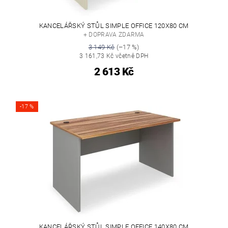
KANCELÁŘSKÝ STŮL SIMPLE OFFICE 120X80 CM
+ DOPRAVA ZDARMA
3 149 Kč
(–17 %)
3 161,73 Kč včetně DPH
2 613 Kč
-17 %
KANCELÁŘSKÝ STŮL SIMPLE OFFICE 140X80 CM