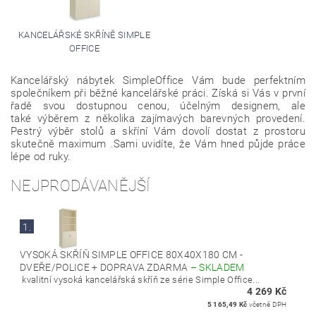
KANCELÁŘSKÉ SKŘÍNĚ SIMPLE
OFFICE
Kancelářský nábytek SimpleOffice Vám bude perfektním
společníkem při běžné kancelářské práci. Získá si Vás v první
řadě svou dostupnou cenou, účelným designem, ale
také výběrem z několika zajímavých barevných provedení.
Pestrý výběr stolů a skříní Vám dovolí dostat z prostoru
skutečně maximum .Sami uvidíte, že Vám hned půjde práce
lépe od ruky.
NEJPRODÁVANĚJŠÍ
1.
VYSOKÁ SKŘÍŇ SIMPLE OFFICE 80X40X180 CM -
DVEŘE/POLICE + DOPRAVA ZDARMA
–
SKLADEM
kvalitní vysoká kancelářská skříň ze série Simple Office...
4 269 Kč
5 165,49 Kč
včetně DPH