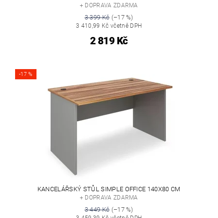
+ DOPRAVA ZDARMA
3 399 Kč
(–17 %)
3 410,99 Kč včetně DPH
2 819 Kč
-17 %
KANCELÁŘSKÝ STŮL SIMPLE OFFICE 140X80 CM
+ DOPRAVA ZDARMA
3 449 Kč
(–17 %)
3 459,39 Kč včetně DPH