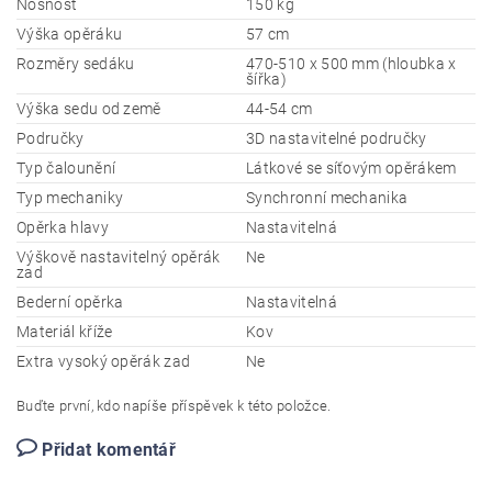
Nosnost
150 kg
Výška opěráku
57 cm
Rozměry sedáku
470-510 x 500 mm (hloubka x
šířka)
Výška sedu od země
44-54 cm
Područky
3D nastavitelné područky
Typ čalounění
Látkové se síťovým opěrákem
Typ mechaniky
Synchronní mechanika
Opěrka hlavy
Nastavitelná
Výškově nastavitelný opěrák
Ne
zad
Bederní opěrka
Nastavitelná
Materiál kříže
Kov
Extra vysoký opěrák zad
Ne
Buďte první, kdo napíše příspěvek k této položce.
Přidat komentář