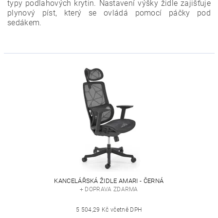
typy podlahových krytin. Nastavení výšky židle zajišťuje
plynový píst, který se ovládá pomocí páčky pod
sedákem.
KANCELÁŘSKÁ ŽIDLE AMARI - ČERNÁ
+ DOPRAVA ZDARMA
5 504,29 Kč včetně DPH