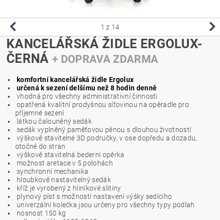
1
z 14
KANCELÁŘSKÁ ŽIDLE ERGOLUX-
ČERNÁ
+ DOPRAVA ZDARMA
komfortní kancelářská židle Ergolux
určená k sezení delšímu než 8 hodin denně
vhodná pro všechny administrativní činnosti
opatřená kvalitní prodyšnou síťovinou na opěradle pro
příjemné sezení
látkou čalouněný sedák
sedák vyplněný paměťovou pěnou s dlouhou životností
výškově stavitelné 3D područky, v ose dopředu a dozadu,
otočné do stran
výškově stavitelná bederní opěrka
možnost aretace v 5 polohách
synchronní mechanika
hloubkově nastavitelný sedák
kříž je vyrobený z hliníkové slitiny
plynový píst s možností nastavení výšky sedícího
univerzální kolečka jsou určeny pro všechny typy podlah
nosnost 150 kg