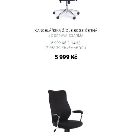
KANCELÁŘSKÁ ŽIDLE BOSS-ČERNÁ
+ DOPRAVA ZDARMA
6 999 Kč
(–14 %)
7 258,79 Kč včetně DPH
5 999 Kč