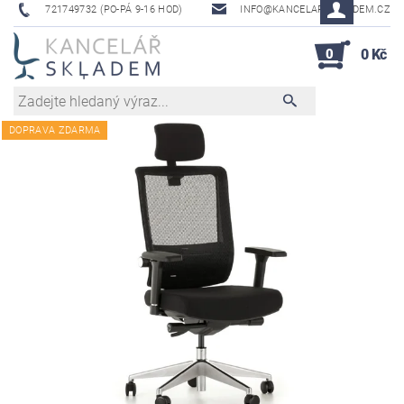
721749732 (PO-PÁ 9-16 HOD)
INFO@KANCELAR-SKLADEM.CZ
0
0 Kč
DOPRAVA ZDARMA