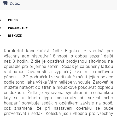
Dotaz
POPIS
PARAMETRY
DISKUZE
Komfortní kancelářská židle Ergolux je vhodná pro
všechny administrativní činnosti s dobou sezení delší
než 8 hodin. Židle je opatřená prodyšnou síťovinou na
opěradle pro příjemné sezení. Sedák je čalouněný látkou
s dlouhou životností a vyplněný kvalitní paměťovou
pěnou. U 3D područek lze vertikálně měnit jejich pozice
podle toho, jaká výška Vám nejlépe vyhovuje. Zároveň je
můžete natáčet do stran a hloubkově posouvat dopředu
či dozadu. Židle je vybavena synchronní mechanikou
kdy se u tohoto typu
mechaniky při sezení nebo
houpání
pohybuje sedák s opěrákem závisle na sobě
,
což znamená, že při nastavení opěráku se bude
přizvedávat i sedák.
Kolečka jsou vhodná pro všechny