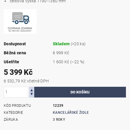
celková výška 1190-1360 mm
Dostupnost
Skladem
(>20 ks)
Běžná cena
6 999 Kč
Ušetříte
1 600 Kč
(–22 %)
5 399 Kč
6 532,79 Kč včetně DPH
KÓD PRODUKTU
12239
KATEGORIE
KANCELÁŘSKÉ ŽIDLE
ZÁRUKA
3 ROKY