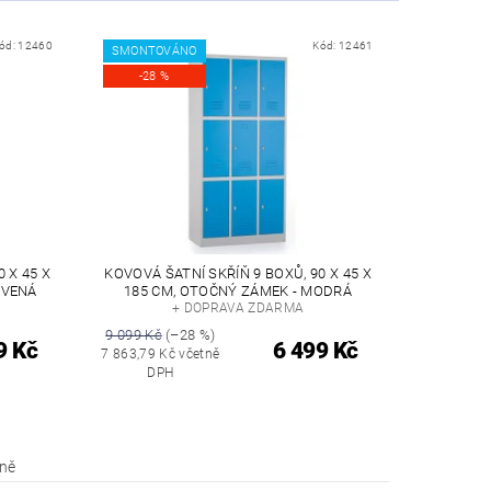
ód:
12460
Kód:
12461
SMONTOVÁNO
-28 %
 X 45 X
KOVOVÁ ŠATNÍ SKŘÍŇ 9 BOXŮ, 90 X 45 X
RVENÁ
185 CM, OTOČNÝ ZÁMEK - MODRÁ
+ DOPRAVA ZDARMA
9 099 Kč
(–28 %)
9 Kč
6 499 Kč
7 863,79 Kč včetně
DPH
íně