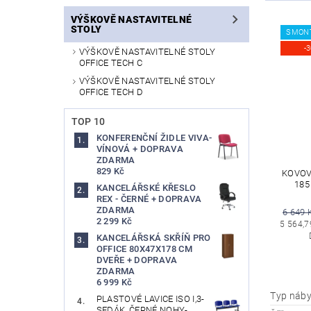
VÝŠKOVĚ NASTAVITELNÉ
STOLY
SMON
-
VÝŠKOVĚ NASTAVITELNÉ STOLY
OFFICE TECH C
VÝŠKOVĚ NASTAVITELNÉ STOLY
OFFICE TECH D
TOP 10
KONFERENČNÍ ŽIDLE VIVA-
VÍNOVÁ + DOPRAVA
ZDARMA
829 Kč
KOVOVÁ
185
KANCELÁŘSKÉ KŘESLO
REX - ČERNÉ + DOPRAVA
ZDARMA
6 649 
2 299 Kč
5 564,7
KANCELÁŘSKÁ SKŘÍŇ PRO
OFFICE 80X47X178 CM
DVEŘE + DOPRAVA
ZDARMA
6 999 Kč
Typ náby
PLASTOVÉ LAVICE ISO I,3-
SEDÁK, ČERNÉ NOHY-