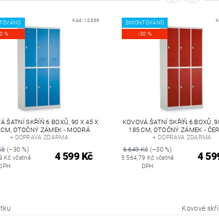
Kód:
12339
K
TOVÁNO
SMONTOVÁNO
30 %
-30 %
 ŠATNÍ SKŘÍŇ 6 BOXŮ, 90 X 45 X
KOVOVÁ ŠATNÍ SKŘÍŇ 6 BOXŮ, 90
 CM, OTOČNÝ ZÁMEK - MODRÁ
185 CM, OTOČNÝ ZÁMEK - ČE
+ DOPRAVA ZDARMA
+ DOPRAVA ZDARMA
Kč
(–30 %)
6 649 Kč
(–30 %)
4 599 Kč
4 59
9 Kč včetně
5 564,79 Kč včetně
DPH
DPH
tku
Kovové skř