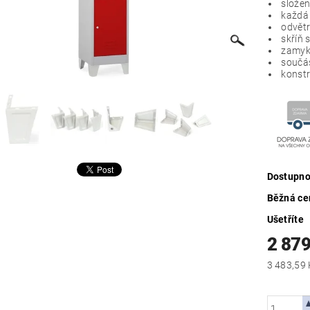
složen
každá 
odvětr
skříň 
zamyká
součás
konstr
Dostupno
Běžná ce
Ušetříte
2 879