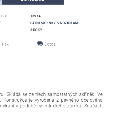
UKTU
13974
E
ŠATNÍ SKŘÍŇKY S NOŽIČKAMI
3 ROKY
Tisk
Dotaz
ru. Skládá se ze třech samostatných skříněk. Ve
.
Konstrukce je vyrobena z pevného ocelového
mykání v podobě cylindrického zámku. Součástí