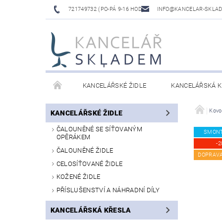
721749732 (PO-PÁ 9-16 HOD)
INFO@KANCELAR-SKLA
KANCELÁŘSKÉ ŽIDLE
KANCELÁŘSKÁ K
LAVICE DO ČEKÁREN
VÝŠKOVĚ NASTAVITELNÉ
Kovo
KANCELÁŘSKÉ ŽIDLE
ČALOUNĚNÉ SE SÍŤOVANÝM
SMON
OPĚRÁKEM
-2
ČALOUNĚNÉ ŽIDLE
DOPRAV
CELOSÍŤOVANÉ ŽIDLE
KOŽENÉ ŽIDLE
PŘÍSLUŠENSTVÍ A NÁHRADNÍ DÍLY
KANCELÁŘSKÁ KŘESLA