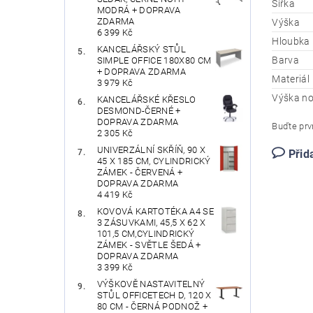
Šířka
MODRÁ + DOPRAVA
ZDARMA
Výška
6 399 Kč
Hloubka
KANCELÁŘSKÝ STŮL
Barva
SIMPLE OFFICE 180X80 CM
+ DOPRAVA ZDARMA
Materiál
3 979 Kč
Výška n
KANCELÁŘSKÉ KŘESLO
DESMOND-ČERNÉ +
DOPRAVA ZDARMA
Buďte prvn
2 305 Kč
UNIVERZÁLNÍ SKŘÍŇ, 90 X
Přid
45 X 185 CM, CYLINDRICKÝ
ZÁMEK - ČERVENÁ +
DOPRAVA ZDARMA
4 419 Kč
KOVOVÁ KARTOTÉKA A4 SE
3 ZÁSUVKAMI, 45,5 X 62 X
101,5 CM,CYLINDRICKÝ
ZÁMEK - SVĚTLE ŠEDÁ +
DOPRAVA ZDARMA
3 399 Kč
VÝŠKOVĚ NASTAVITELNÝ
STŮL OFFICETECH D, 120 X
80 CM - ČERNÁ PODNOŽ +