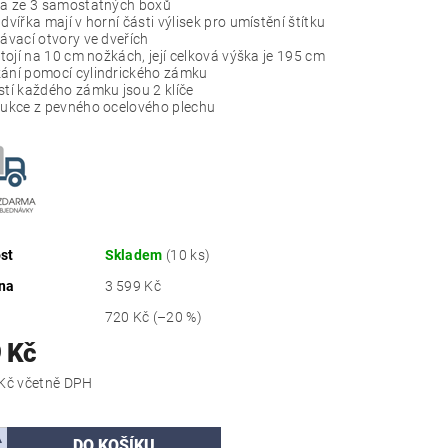
a ze 3 samostatných boxů
dvířka mají v horní části
výlisek pro umístění štítku
ávací otvory ve dveřích
stojí na 10 cm nožkách, její celková výška je 195 cm
ní pomocí cylindrického zámku
tí každého zámku jsou 2 klíče
ukce z pevného ocelového plechu
st
Skladem
(10 ks)
na
3 599 Kč
720 Kč
(–20 %)
 Kč
3 483,59 Kč včetně DPH