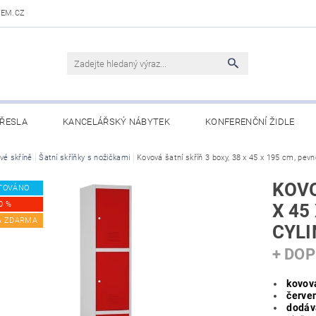
DEM.CZ
ŘESLA
KANCELÁŘSKÝ NÁBYTEK
KONFERENČNÍ ŽIDLE
 STOLY
vé skříně
Šatní skříňky s nožičkami
OBCHODNÍ PODMÍNKY
Kovová šatní skříň 3 boxy, 38 x 45 x 195 cm, pevn
KONTAKTY
KOVO
TOVÁNO
0 %
X 45
A ZDARMA
CYLI
+ DO
kovová
červen
dodáv