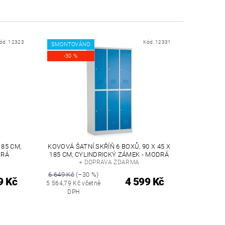
ód:
12323
Kód:
12331
SMONTOVÁNO
-30 %
185 CM,
KOVOVÁ ŠATNÍ SKŘÍŇ 6 BOXŮ, 90 X 45 X
DRÁ
185 CM, CYLINDRICKÝ ZÁMEK - MODRÁ
+ DOPRAVA ZDARMA
6 649 Kč
(–30 %)
9 Kč
4 599 Kč
5 564,79 Kč včetně
DPH