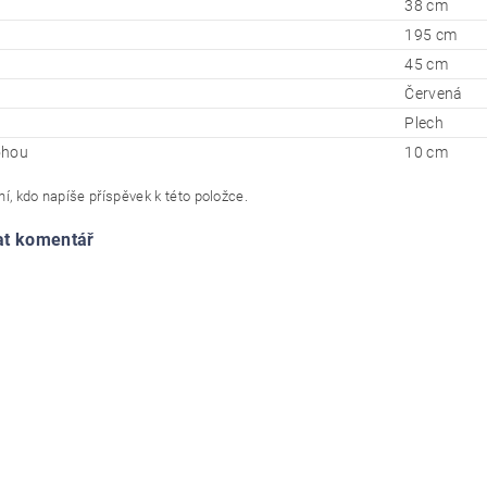
38 cm
195 cm
45 cm
Červená
Plech
ohou
10 cm
í, kdo napíše příspěvek k této položce.
at komentář