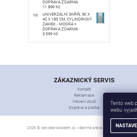
DOPRAVA ZDARMA
11 899 Kč
UNIVERZÁLNÍ SKŘÍŇ, 90 X
40 X 185 CM, CYLINDRICKÝ
ZÁMEK - MODRÁ +
DOPRAVA ZDARMA
3 599 Kč
ZÁKAZNICKÝ SERVIS
Kontakt
Reklamace
Vrácení zboží
Tento web p
Doprava a platba
webu vyjadř
NASTAVE
2026 © kancelar-skladem.cz, všechna práva vyhrazena