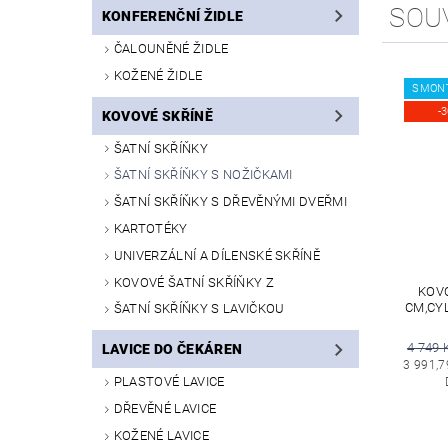
SOU
KONFERENČNÍ ŽIDLE
ČALOUNĚNÉ ŽIDLE
KOŽENÉ ŽIDLE
SMON
-
KOVOVÉ SKŘÍNĚ
ŠATNÍ SKŘÍŇKY
ŠATNÍ SKŘÍŇKY S NOŽIČKAMI
ŠATNÍ SKŘÍŇKY S DŘEVĚNÝMI DVEŘMI
KARTOTÉKY
UNIVERZÁLNÍ A DÍLENSKÉ SKŘÍNĚ
KOVOVÉ ŠATNÍ SKŘÍŇKY Z
KOVO
CM,CY
ŠATNÍ SKŘÍŇKY S LAVIČKOU
4 749 
LAVICE DO ČEKÁREN
3 991,7
PLASTOVÉ LAVICE
DŘEVĚNÉ LAVICE
KOŽENÉ LAVICE