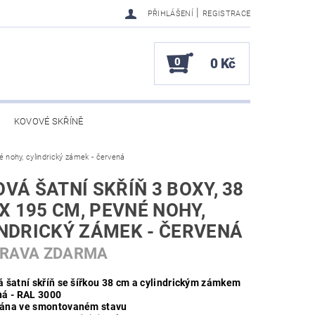
|
PŘIHLÁŠENÍ
REGISTRACE
0
0 Kč
KOVOVÉ SKŘÍNĚ
é nohy, cylindrický zámek - červená
VÁ ŠATNÍ SKŘÍŇ 3 BOXY, 38
 X 195 CM, PEVNÉ NOHY,
NDRICKÝ ZÁMEK - ČERVENÁ
PRAVA ZDARMA
 šatní skříň se šířkou 38 cm a cylindrickým zámkem
á - RAL 3000
ána ve smontovaném stavu