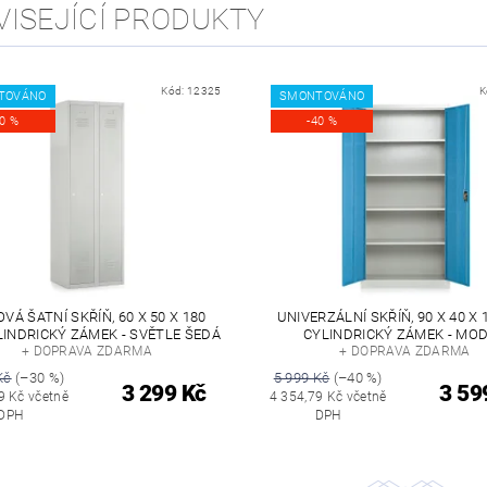
VISEJÍCÍ PRODUKTY
Kód:
12325
K
TOVÁNO
SMONTOVÁNO
30 %
-40 %
VÁ ŠATNÍ SKŘÍŇ, 60 X 50 X 180
UNIVERZÁLNÍ SKŘÍŇ, 90 X 40 X 
LINDRICKÝ ZÁMEK - SVĚTLE ŠEDÁ
CYLINDRICKÝ ZÁMEK - MO
+ DOPRAVA ZDARMA
+ DOPRAVA ZDARMA
Kč
(–30 %)
5 999 Kč
(–40 %)
3 299 Kč
3 59
9 Kč včetně
4 354,79 Kč včetně
DPH
DPH