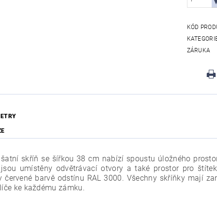
KÓD PROD
KATEGORI
ZÁRUKA
ETRY
ZE
šatní skříň se šířkou 38 cm nabízí spoustu úložného prosto
 jsou umístěny odvětrávací otvory a také prostor pro štítek
v červené barvě odstínu RAL 3000. Všechny skříňky mají za
klíče ke každému zámku.