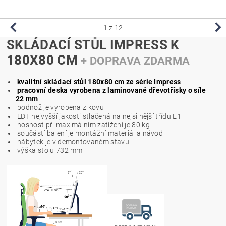
1
z 12
SKLÁDACÍ STŮL IMPRESS K
180X80 CM
+ DOPRAVA ZDARMA
kvalitní skládací stůl 180x80 cm ze série Impress
pracovní deska vyrobena z laminované dřevotřísky o síle
22 mm
podnož je vyrobena z kovu
LDT nejvyšší jakosti stlačená na nejsilnější třídu E1
nosnost při maximálním zatížení je 80 kg
součástí balení je montážní materiál a návod
nábytek je v demontovaném stavu
výška stolu 732 mm