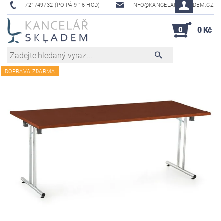
721749732 (PO-PÁ 9-16 HOD)
INFO@KANCELAR-SKLADEM.CZ
0
0 Kč
DOPRAVA ZDARMA