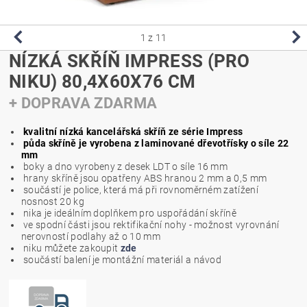
1
z 11
NÍZKÁ SKŘÍŇ IMPRESS (PRO
NIKU) 80,4X60X76 CM
+ DOPRAVA ZDARMA
kvalitní nízká kancelářská skříň ze série Impress
půda skříně je vyrobena z laminované dřevotřísky o síle 22
mm
boky a dno vyrobeny z desek LDT o síle 16 mm
hrany skříně jsou opatřeny ABS hranou 2 mm a 0,5 mm
součástí je police, která má při rovnoměrném zatížení
nosnost 20 kg
nika je ideálním doplňkem pro uspořádání skříně
ve spodní části jsou rektifikační nohy - možnost vyrovnání
nerovností podlahy až o 10 mm
niku můžete zakoupit
zde
součástí balení je montážní materiál a návod