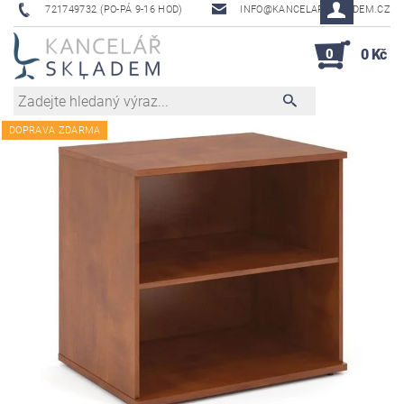
721749732 (PO-PÁ 9-16 HOD)
INFO@KANCELAR-SKLADEM.CZ
0
0 Kč
DOPRAVA ZDARMA