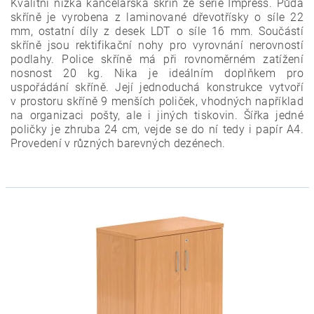
Kvalitní nízká kancelářská skříň ze série Impress. Půda
skříně je vyrobena z laminované dřevotřísky o síle 22
mm, ostatní díly z desek LDT o síle 16 mm. Součástí
skříně jsou rektifikační nohy pro vyrovnání nerovností
podlahy. Police skříně má při rovnoměrném zatížení
nosnost 20 kg. Nika
je ideálním doplňkem pro
uspořádání skříně. Její jednoduchá konstrukce
vytvoří
v prostoru skříně 9 menších poliček
, vhodných například
na organizaci pošty, ale i jiných tiskovin. Šířka jedné
poličky je zhruba 24 cm, vejde se do ní tedy i papír A4.
Provedení v různých barevných dezénech.