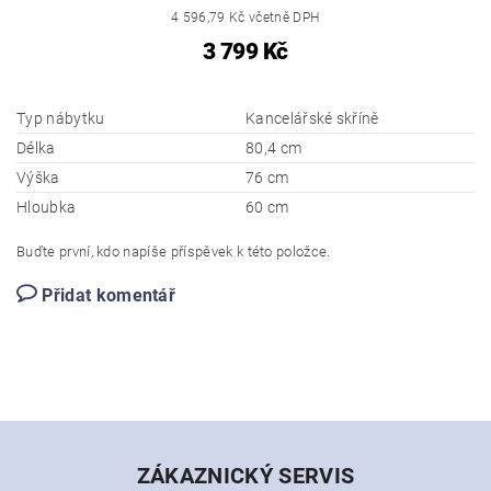
4 596,79 Kč včetně DPH
3 799 Kč
Typ nábytku
Kancelářské skříně
Délka
80,4 cm
Výška
76 cm
Hloubka
60 cm
Buďte první, kdo napíše příspěvek k této položce.
Přidat komentář
ZÁKAZNICKÝ SERVIS