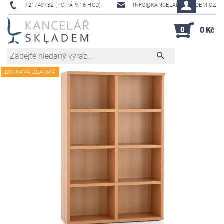
721749732 (PO-PÁ 9-16 HOD)
INFO@KANCELAR-SKLADEM.CZ
0
0 Kč
DOPRAVA ZDARMA