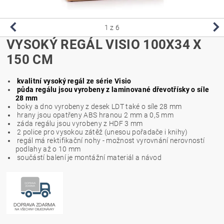
1
z 6
VYSOKÝ REGÁL VISIO 100X34 X
150 CM
kvalitní vysoký regál ze série Visio
půda regálu jsou vyrobeny z laminované dřevotřísky o síle
28 mm
boky a dno vyrobeny z desek LDT také o síle 28 mm
hrany jsou opatřeny ABS hranou 2 mm a 0,5 mm
záda regálu jsou vyrobeny z HDF 3 mm
2 police pro vysokou zátěž (unesou pořadače i knihy)
regál má rektifikační nohy - možnost vyrovnání nerovností
podlahy až o 10 mm
součástí balení je montážní materiál a návod