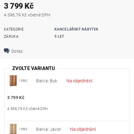
3 799 Kč
4 596,79 Kč včetně DPH
KATEGORIE
KANCELÁŘSKÝ NÁBYTEK
ZÁRUKA
5 LET
Dotaz
ZVOLTE VARIANTU
Barva: Buk
Na objednání
13592
3 799 Kč
4 596,79 Kč včetně DPH
Barva: Javor
Na objednání
13593