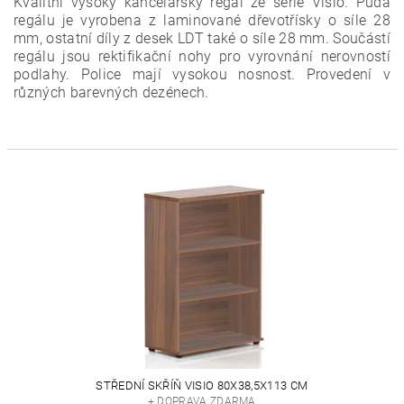
Kvalitní vysoký kancelářský regál ze série Visio. Půda
regálu je vyrobena z laminované dřevotřísky o síle 28
mm, ostatní díly z desek LDT také o síle 28 mm. Součástí
regálu jsou rektifikační nohy pro vyrovnání nerovností
podlahy. Police mají vysokou nosnost. Provedení v
různých barevných dezénech.
STŘEDNÍ SKŘÍŇ VISIO 80X38,5X113 CM
+ DOPRAVA ZDARMA