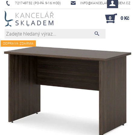
721749732 (PO-PÁ 9-16 HOD)
INFO@KANCELAR-SKLADEM.CZ
0
0 Kč
DOPRAVA ZDARMA