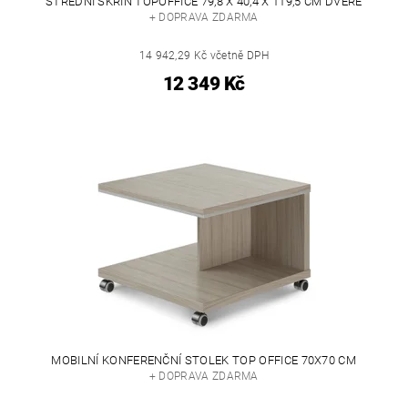
STŘEDNÍ SKŘÍŇ TOPOFFICE 79,8 X 40,4 X 119,5 CM DVEŘE
+ DOPRAVA ZDARMA
14 942,29 Kč včetně DPH
12 349 Kč
MOBILNÍ KONFERENČNÍ STOLEK TOP OFFICE 70X70 CM
+ DOPRAVA ZDARMA