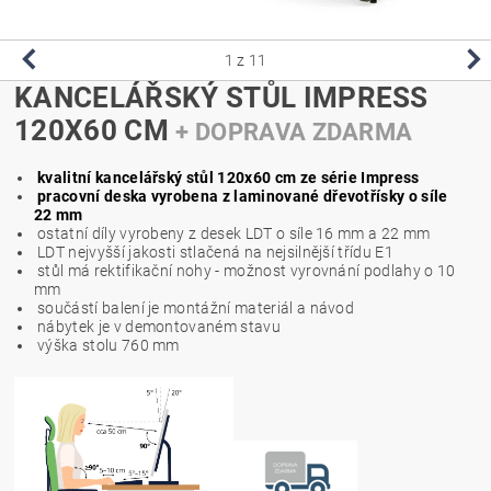
1
z 11
KANCELÁŘSKÝ STŮL IMPRESS
120X60 CM
+ DOPRAVA ZDARMA
kvalitní kancelářský stůl 120x60 cm ze série Impress
pracovní deska vyrobena z laminované dřevotřísky o síle
22 mm
ostatní díly vyrobeny z desek LDT o síle 16 mm a 22 mm
LDT nejvyšší jakosti stlačená na nejsilnější třídu E1
stůl má rektifikační nohy - možnost vyrovnání podlahy o 10
mm
součástí balení je montážní materiál a návod
nábytek je v demontovaném stavu
výška stolu 760 mm