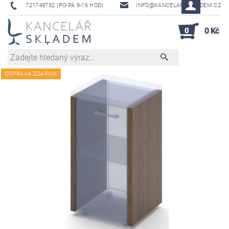
721749732 (PO-PÁ 9-16 HOD)
INFO@KANCELAR-SKLADEM.CZ
0
0 Kč
DOPRAVA ZDARMA