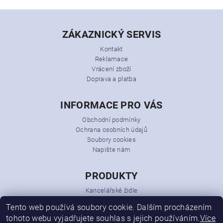
ZÁKAZNICKÝ SERVIS
Kontakt
Reklamace
Vrácení zboží
Doprava a platba
INFORMACE PRO VÁS
Obchodní podmínky
Ochrana osobních údajů
Soubory cookies
Napište nám
PRODUKTY
Kancelářské židle
Kancelářská křesla
Tento web používá soubory cookie. Dalším procházením
Kancelářský nábytek
tohoto webu vyjadřujete souhlas s jejich používáním.
Více
Konferenční židle