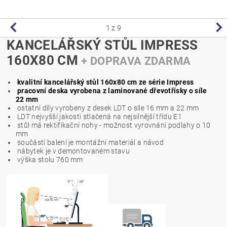
1
z 9
KANCELÁŘSKÝ STŮL IMPRESS
160X80 CM
+ DOPRAVA ZDARMA
kvalitní kancelářský stůl 160x80 cm ze série Impress
pracovní deska vyrobena z laminované dřevotřísky o síle
22 mm
ostatní díly vyrobeny z desek LDT o síle 16 mm a 22 mm
LDT nejvyšší jakosti stlačená na nejsilnější třídu E1
stůl má rektifikační nohy - možnost vyrovnání podlahy o 10
mm
součástí balení je montážní materiál a návod
nábytek je v demontovaném stavu
výška stolu 760 mm