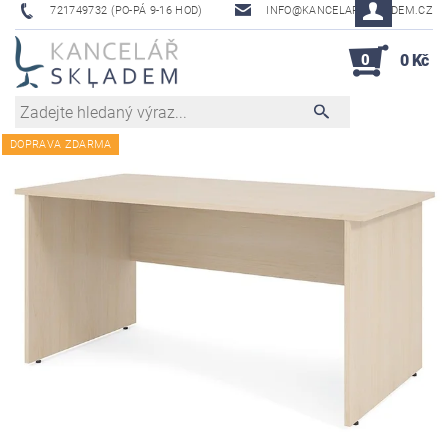
721749732 (PO-PÁ 9-16 HOD)
INFO@KANCELAR-SKLADEM.CZ
0
0 Kč
DOPRAVA ZDARMA