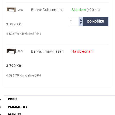
Barva: Dub sonoma
Skladem
(>20 ks)
12923
3 799 Kč
4 596,79 Kč včetně DPH
Barva: Tmavý jasan
Na objednání
12924
3 799 Kč
4 596,79 Kč včetně DPH
POPIS
PARAMETRY
DISKUZE