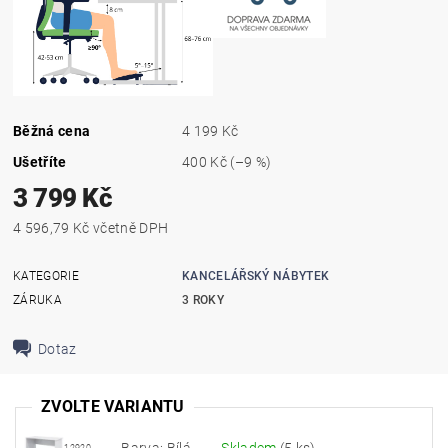
Běžná cena
4 199 Kč
Ušetříte
400 Kč
(–9 %)
3 799 Kč
4 596,79 Kč včetně DPH
KATEGORIE
KANCELÁŘSKÝ NÁBYTEK
ZÁRUKA
3 ROKY
Dotaz
ZVOLTE VARIANTU