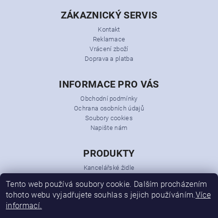
ZÁKAZNICKÝ SERVIS
Kontakt
Reklamace
Vrácení zboží
Doprava a platba
INFORMACE PRO VÁS
Obchodní podmínky
Ochrana osobních údajů
Soubory cookies
Napište nám
PRODUKTY
Kancelářské židle
Kancelářská křesla
Tento web používá soubory cookie. Dalším procházením
Kancelářský nábytek
tohoto webu vyjadřujete souhlas s jejich používáním.
Více
Konferenční židle
informací.