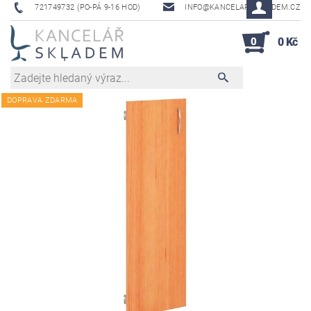
721749732 (PO-PÁ 9-16 HOD)
INFO@KANCELAR-SKLADEM.CZ
0
0 Kč
DOPRAVA ZDARMA