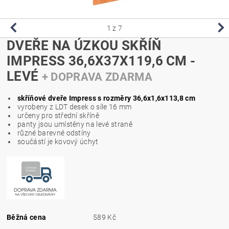
1
z 7
DVEŘE NA ÚZKOU SKŘÍŇ
IMPRESS 36,6X37X119,6 CM -
LEVÉ
+ DOPRAVA ZDARMA
skříňové dveře Impress s rozměry 36,6x1,6x113,8 cm
vyrobeny z LDT desek o síle 16 mm
určeny pro střední skříně
panty jsou umístěny na levé straně
různé barevné odstíny
součástí je kovový úchyt
Běžná cena
589 Kč