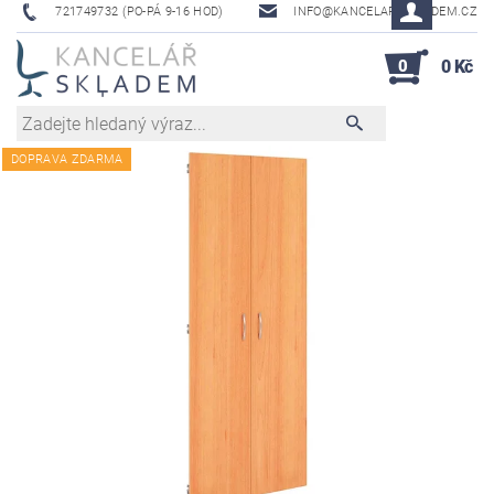
721749732 (PO-PÁ 9-16 HOD)
INFO@KANCELAR-SKLADEM.CZ
0
0 Kč
DOPRAVA ZDARMA