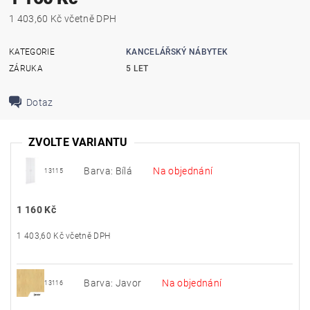
1 403,60 Kč včetně DPH
KATEGORIE
KANCELÁŘSKÝ NÁBYTEK
ZÁRUKA
5 LET
Dotaz
ZVOLTE VARIANTU
Barva: Bílá
Na objednání
13115
1 160 Kč
1 403,60 Kč včetně DPH
Barva: Javor
Na objednání
13116