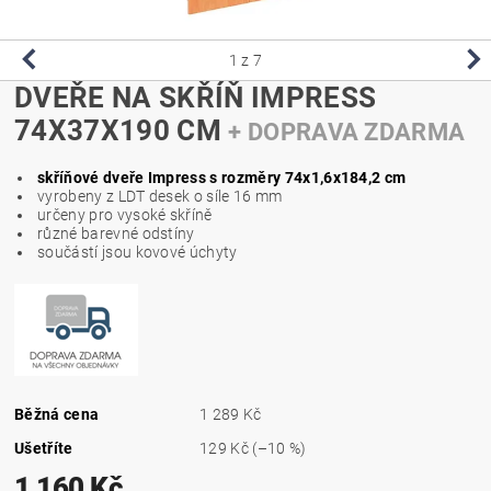
1
z 7
DVEŘE NA SKŘÍŇ IMPRESS
74X37X190 CM
+ DOPRAVA ZDARMA
skříňové dveře Impress s rozměry 74x1,6x184,2 cm
vyrobeny z LDT desek o síle 16 mm
určeny pro vysoké skříně
různé barevné odstíny
součástí jsou kovové úchyty
Běžná cena
1 289 Kč
Ušetříte
129 Kč
(–10 %)
1 160 Kč