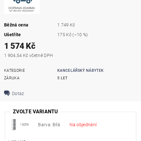
Běžná cena
1 749 Kč
Ušetříte
175 Kč
(–10 %)
1 574 Kč
1 904,54 Kč včetně DPH
KATEGORIE
KANCELÁŘSKÝ NÁBYTEK
ZÁRUKA
5 LET
Dotaz
ZVOLTE VARIANTU
Barva: Bílá
Na objednání
13059