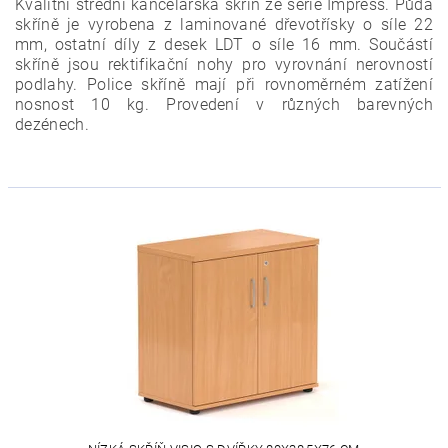
Kvalitní střední kancelářská skříň ze série Impress. Půda
skříně je vyrobena z laminované dřevotřísky o síle 22
mm, ostatní díly z desek LDT o síle 16 mm. Součástí
skříně jsou rektifikační nohy pro vyrovnání nerovností
podlahy. Police skříně mají při rovnoměrném zatížení
nosnost 10 kg. Provedení v různých barevných
dezénech.