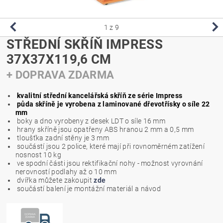
1
z 9
STŘEDNÍ SKŘÍŇ IMPRESS
37X37X119,6 CM
+ DOPRAVA ZDARMA
kvalitní střední kancelářská skříň ze série Impress
půda skříně je vyrobena z laminované dřevotřísky o síle 22
mm
boky a dno vyrobeny z desek LDT o síle 16 mm
hrany skříně jsou opatřeny ABS hranou 2 mm a 0,5 mm
tloušťka zadní stěny je 3 mm
součástí jsou 2 police, které mají při rovnoměrném zatížení
nosnost 10 kg
ve spodní části jsou rektifikační nohy - možnost vyrovnání
nerovností podlahy až o 10 mm
dvířka můžete zakoupit
zde
součástí balení je montážní materiál a návod