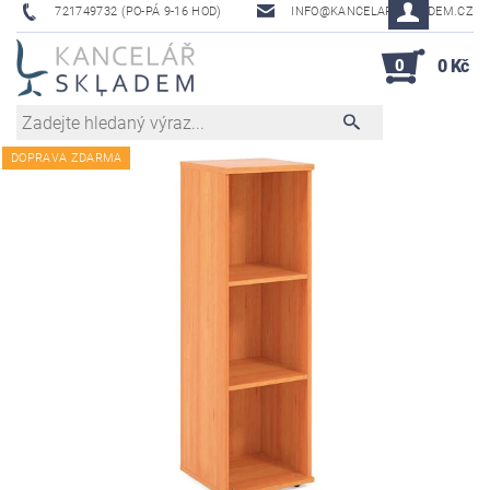
721749732 (PO-PÁ 9-16 HOD)
INFO@KANCELAR-SKLADEM.CZ
0
0 Kč
DOPRAVA ZDARMA