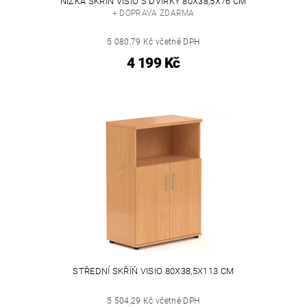
NÍZKÁ SKŘÍŇ VISIO S DVÍŘKY 80X38,5X76 CM
+ DOPRAVA ZDARMA
5 080,79 Kč včetně DPH
4 199 Kč
STŘEDNÍ SKŘÍŇ VISIO 80X38,5X113 CM
5 504,29 Kč včetně DPH