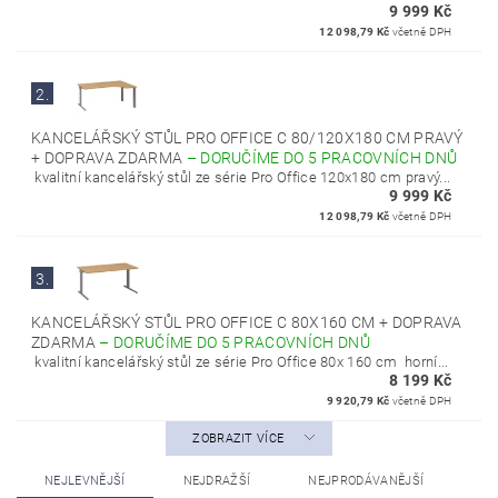
9 999 Kč
12 098,79 Kč
včetně DPH
2.
KANCELÁŘSKÝ STŮL PRO OFFICE C 80/120X180 CM PRAVÝ
+ DOPRAVA ZDARMA
–
DORUČÍME DO 5 PRACOVNÍCH DNŮ
kvalitní kancelářský stůl ze série Pro Office 120x180 cm pravý...
9 999 Kč
12 098,79 Kč
včetně DPH
3.
KANCELÁŘSKÝ STŮL PRO OFFICE C 80X160 CM + DOPRAVA
ZDARMA
–
DORUČÍME DO 5 PRACOVNÍCH DNŮ
kvalitní kancelářský stůl ze série Pro Office 80x 160 cm horní...
8 199 Kč
9 920,79 Kč
včetně DPH
ZOBRAZIT VÍCE
NEJLEVNĚJŠÍ
NEJDRAŽŠÍ
NEJPRODÁVANĚJŠÍ