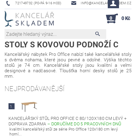
721749732 (PO-PÁ 9-16 HOD)
INFO@KANCELAR-SKLADEM.CZ
0
0 Kč
STOLY S KOVOVOU PODNOŽÍ C
Kancelářský nábytek Pro Office nabízí také kancelářské stoly
s dvěma nohama, které jsou pevné a odolné. Výška těchto
stolů je 74 cm. Kancelářské stoly jsou kvalitní a velmi
designové a nadčasové. Tloušťka horní desky stolů je 25
mm.
NEJPRODÁVANĚJŠÍ
1.
KANCELÁŘSKÝ STŮL PRO OFFICE C 80/120X180 CM LEVÝ +
DOPRAVA ZDARMA
–
DORUČÍME DO 5 PRACOVNÍCH DNŮ
kvalitní kancelářský stůl ze série Pro Office 120x180 cm levý
horní...