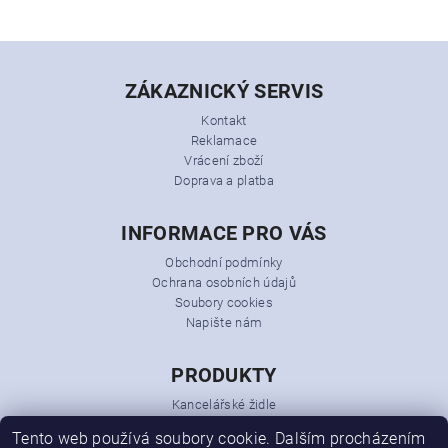
ZÁKAZNICKÝ SERVIS
Kontakt
Reklamace
Vrácení zboží
Doprava a platba
INFORMACE PRO VÁS
Obchodní podmínky
Ochrana osobních údajů
Soubory cookies
Napište nám
PRODUKTY
Kancelářské židle
Kancelářská křesla
Tento web používá soubory cookie. Dalším procházením
Kancelářský nábytek