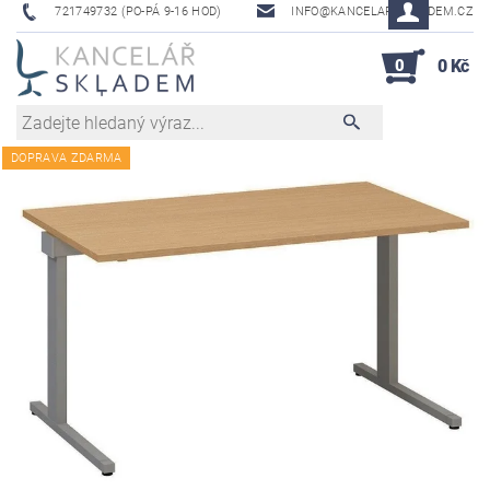
721749732 (PO-PÁ 9-16 HOD)
INFO@KANCELAR-SKLADEM.CZ
0
0 Kč
DOPRAVA ZDARMA