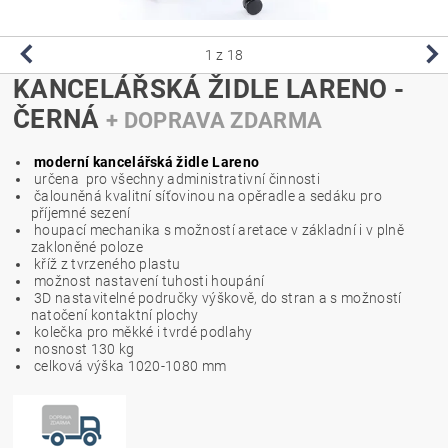
1
z 18
KANCELÁŘSKÁ ŽIDLE LARENO -
ČERNÁ
+ DOPRAVA ZDARMA
moderní kancelářská židle Lareno
určena pro všechny administrativní činnosti
čalouněná kvalitní síťovinou na opěradle a sedáku pro
příjemné sezení
houpací mechanika s možností aretace v základní i v plně
zakloněné poloze
kříž z tvrzeného plastu
možnost nastavení tuhosti houpání
3D nastavitelné područky výškově, do stran a s možností
natočení kontaktní plochy
kolečka pro měkké i tvrdé podlahy
nosnost 130 kg
celková výška 1020-1080 mm