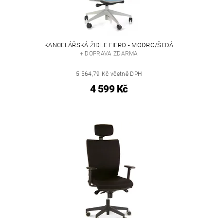
KANCELÁŘSKÁ ŽIDLE FIERO - MODRO/ŠEDÁ
+ DOPRAVA ZDARMA
5 564,79 Kč včetně DPH
4 599 Kč