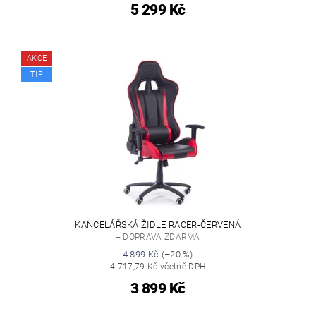
5 299 Kč
AKCE
TIP
KANCELÁŘSKÁ ŽIDLE RACER-ČERVENÁ
+ DOPRAVA ZDARMA
4 899 Kč
(–20 %)
4 717,79 Kč včetně DPH
3 899 Kč