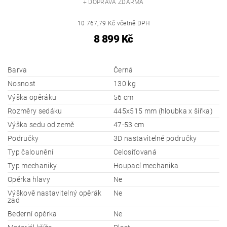
+ DOPRAVA ZDARMA
10 767,79 Kč včetně DPH
8 899 Kč
Barva
Černá
Nosnost
130 kg
Výška opěráku
56 cm
Rozměry sedáku
445x515 mm (hloubka x šířka)
Výška sedu od země
47-53 cm
Područky
3D nastavitelné područky
Typ čalounění
Celosíťovaná
Typ mechaniky
Houpací mechanika
Opěrka hlavy
Ne
Výškově nastavitelný opěrák
Ne
zad
Bederní opěrka
Ne