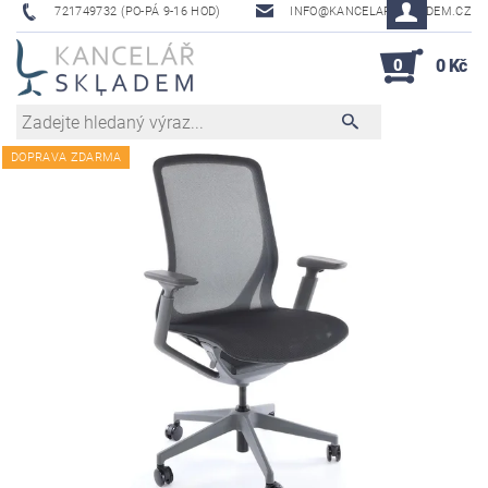
721749732 (PO-PÁ 9-16 HOD)
INFO@KANCELAR-SKLADEM.CZ
0
0 Kč
DOPRAVA ZDARMA