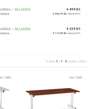
4 499 Kč
ZDARMA
–
SKLADEM
deska...
5 443,79 Kč
včetně DPH
4 229 Kč
ZDARMA
–
SKLADEM
deska...
5 117,09 Kč
včetně DPH
1
1
3
Stránka
z
-
položek celkem
ód:
12982
Kód:
12987