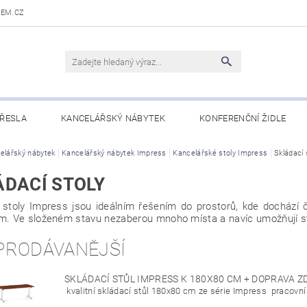
DEM.CZ
ŘESLA
KANCELÁŘSKÝ NÁBYTEK
KONFERENČNÍ ŽIDLE
 STOLY
elářský nábytek
OBCHODNÍ PODMÍNKY
Kancelářský nábytek Impress
Kancelářské stoly Impress
KONTAKTY
Skládací 
ÁDACÍ STOLY
í stoly Impress jsou ideálním řešením do prostorů, kde docház
. Ve složeném stavu nezaberou mnoho místa a navíc umožňují sto
PRODÁVANĚJŠÍ
SKLÁDACÍ STŮL IMPRESS K 180X80 CM + DOPRAVA 
kvalitní skládací stůl 180x80 cm ze série Impress pracovní 