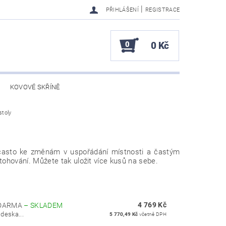
|
PŘIHLÁŠENÍ
REGISTRACE
0
0 Kč
KOVOVÉ SKŘÍNĚ
stoly
í často ke změnám v uspořádání místnosti a častým
hování. Můžete tak uložit více kusů na sebe.
4 769 Kč
ZDARMA
–
SKLADEM
deska...
5 770,49 Kč
včetně DPH