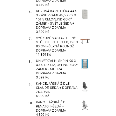
DOPRAVA ZDARMA
4 419 Kč
KOVOVÁ KARTOTÉKA A4 SE
3 ZÁSUVKAMI, 45,5 X 62 X
101,5 CM,CYLINDRICKÝ
ZÁMEK - SVĚTLE ŠEDÁ +
DOPRAVA ZDARMA
3 399 Kč
VÝŠKOVĚ NASTAVITELNÝ
STŮL OFFICETECH D, 120 X
80 CM - ČERNÁ PODNOŽ +
DOPRAVA ZDARMA
11 899 Kč
UNIVERZÁLNÍ SKŘÍŇ, 90 X
40 X 185 CM, CYLINDRICKÝ
ZÁMEK - MODRÁ +
DOPRAVA ZDARMA
3 599 Kč
KANCELÁŘSKÁ ŽIDLE
CLAUDE-ŠEDÁ + DOPRAVA
ZDARMA
6 999 Kč
KANCELÁŘSKÁ ŽIDLE
RENATO II-ŠEDÁ +
DOPRAVA ZDARMA
4 899 Kč