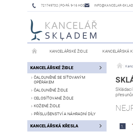
721749732 (PO-PÁ 9-16 HOD)
INFO@KANCELAR-SKLA
KANCELÁŘSKÉ ŽIDLE
KANCELÁŘSKÁ K
LAVICE DO ČEKÁREN
VÝŠKOVĚ NASTAVITELNÉ
Kanc
KANCELÁŘSKÉ ŽIDLE
ČALOUNĚNÉ SE SÍŤOVANÝM
SKL
OPĚRÁKEM
Skládac
ČALOUNĚNÉ ŽIDLE
přesunům
CELOSÍŤOVANÉ ŽIDLE
NEJ
KOŽENÉ ŽIDLE
PŘÍSLUŠENSTVÍ A NÁHRADNÍ DÍLY
KANCELÁŘSKÁ KŘESLA
1.