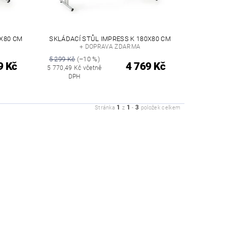
0X80 CM
SKLÁDACÍ STŮL IMPRESS K 180X80 CM
+ DOPRAVA ZDARMA
5 299 Kč
(–10 %)
9 Kč
4 769 Kč
5 770,49 Kč včetně
DPH
1
1
3
Stránka
z
-
položek celkem