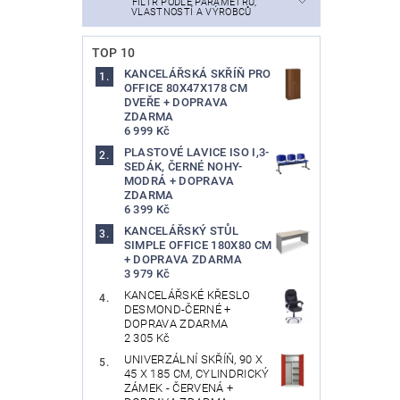
FILTR PODLE PARAMETRŮ,
VLASTNOSTÍ A VÝROBCŮ
TOP 10
KANCELÁŘSKÁ SKŘÍŇ PRO
OFFICE 80X47X178 CM
DVEŘE + DOPRAVA
ZDARMA
6 999 Kč
PLASTOVÉ LAVICE ISO I,3-
SEDÁK, ČERNÉ NOHY-
MODRÁ + DOPRAVA
ZDARMA
6 399 Kč
KANCELÁŘSKÝ STŮL
SIMPLE OFFICE 180X80 CM
+ DOPRAVA ZDARMA
3 979 Kč
KANCELÁŘSKÉ KŘESLO
DESMOND-ČERNÉ +
DOPRAVA ZDARMA
2 305 Kč
UNIVERZÁLNÍ SKŘÍŇ, 90 X
45 X 185 CM, CYLINDRICKÝ
ZÁMEK - ČERVENÁ +