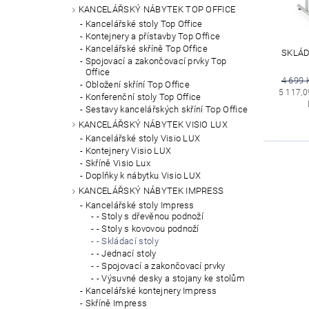
KANCELÁŘSKÝ NÁBYTEK TOP OFFICE
Kancelářské stoly Top Office
Kontejnery a přístavby Top Office
Kancelářské skříně Top Office
SKLÁD
Spojovací a zakončovací prvky Top
Office
4 699 
Obložení skříní Top Office
5 117,0
Konferenční stoly Top Office
Sestavy kancelářských skříní Top Office
KANCELÁŘSKÝ NÁBYTEK VISIO LUX
Kancelářské stoly Visio LUX
Kontejnery Visio LUX
Skříně Visio Lux
Doplňky k nábytku Visio LUX
KANCELÁŘSKÝ NÁBYTEK IMPRESS
Kancelářské stoly Impress
- Stoly s dřevěnou podnoží
- Stoly s kovovou podnoží
- Skládací stoly
- Jednací stoly
- Spojovací a zakončovací prvky
- Výsuvné desky a stojany ke stolům
Kancelářské kontejnery Impress
Skříně Impress