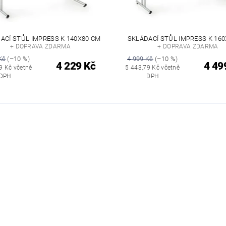
ACÍ STŮL IMPRESS K 140X80 CM
SKLÁDACÍ STŮL IMPRESS K 16
+ DOPRAVA ZDARMA
+ DOPRAVA ZDARMA
Kč
(–10 %)
4 999 Kč
(–10 %)
4 229 Kč
4 49
9 Kč včetně
5 443,79 Kč včetně
DPH
DPH