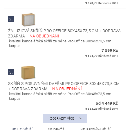
9 678,79 Kč
včetně DPH
2.
ŽALUZIOVÁ SKŘÍŇ PRO OFFICE 80X45X73,5 CM + DOPRAVA
ZDARMA
–
NA OBJEDNÁNÍ
kvalitní kancelářská skříň ze série Pro Office 80x45x73,5 cm
korpus...
7 599 Kč
9 194,79 Kč
včetně DPH
3.
SKŘÍŃ S POSUVNÝMI DVEŘMI PRO OFFICE 80X45X73,5 CM
+ DOPRAVA ZDARMA
–
NA OBJEDNÁNÍ
kvalitní kancelářská skříň ze série Pro Office 80x45x73,5 cm
korpus...
od 4 449 Kč
5 383,29 Kč
včetně DPH
ZOBRAZIT VÍCE
NEJLEVNĚJŠÍ
NEJDRAŽŠÍ
NEJPRODÁVANĚJŠÍ