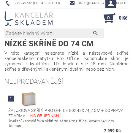
721749732 (PO-PÁ 9-16 HOD)
INFO@KANCELAR-SKLADEM.CZ
0
0 Kč
NÍZKÉ SKŘÍNĚ DO 74 CM
V této kategorii naleznete nízké a nástavbové skříně
kancelářského nábytku Pro Office. Konstrukce skříní je
vyrobena z kvalitních LTD desek o síle 18 mm. Nabízíme
skříně s dřevěnými i skleněnými dveřmi, nebo bez nich.
NEJPRODÁVANĚJŠÍ
1.
ŽALUZIOVÁ SKŘÍŇ PRO OFFICE 80X45X74,2 CM + DOPRAVA
ZDARMA
–
NA OBJEDNÁNÍ
kvalitní kancelářská skříň ze série Pro Office 80x45x74,2 cm
korpus...
7 999 Kč