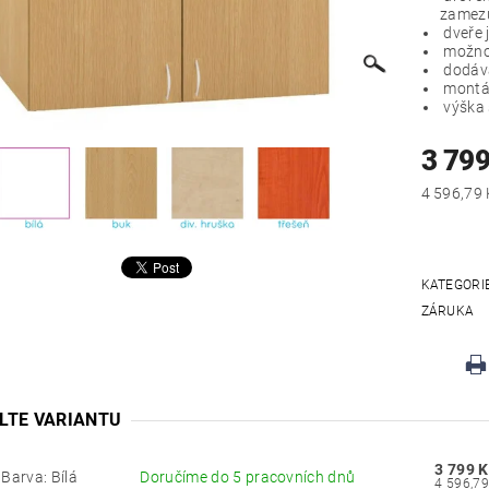
zamezu
dveře 
možnos
dodáv
montáž
výška 
3 799
KATEGORI
ZÁRUKA
LTE VARIANTU
3 799 K
Barva: Bílá
Doručíme do 5 pracovních dnů