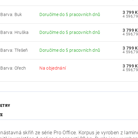
3 799 K
Barva: Buk
Doručíme do 5 pracovních dnů
3 799 K
Barva: Hruška
Doručíme do 5 pracovních dnů
3 799 K
Barva: Třešeň
Doručíme do 5 pracovních dnů
3 799 K
Barva: Ořech
Na objednání
ETRY
ZE
í nástavná skříň ze série Pro Office. Korpus je vyroben z lam