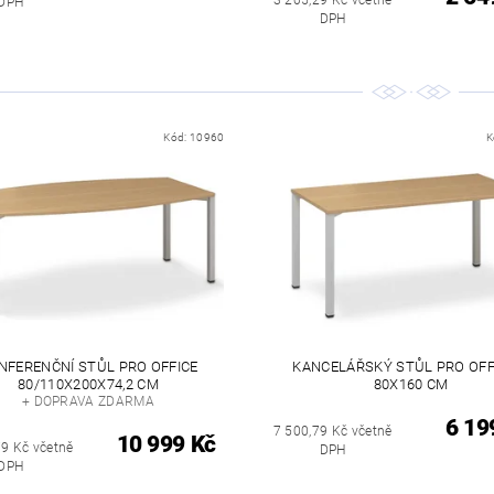
DPH
DPH
Kód:
10960
K
NFERENČNÍ STŮL PRO OFFICE
KANCELÁŘSKÝ STŮL PRO OFF
80/110X200X74,2 CM
80X160 CM
+ DOPRAVA ZDARMA
6 19
7 500,79 Kč včetně
10 999 Kč
79 Kč včetně
DPH
DPH