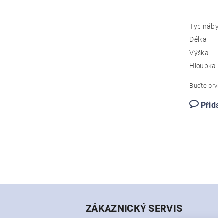
Typ náby
Délka
Výška
Hloubka
Buďte prvn
Přid
ZÁKAZNICKÝ SERVIS