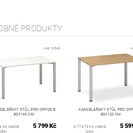
OBNÉ PRODUKTY
Kód:
10543
K
CELÁŘSKÝ STŮL PRO OFFICE B
KANCELÁŘSKÝ STŮL PRO OFF
80X140 CM
80X120 CM
5 799 Kč
5 59
9 Kč včetně
6 774,79 Kč včetně
DPH
DPH