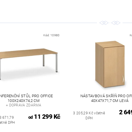
Kód:
10980
K
NFERENČNÍ STŮL PRO OFFICE
NÁSTAVBOVÁ SKŘÍŇ PRO OF
100X240X74,2 CM
40X47X71,7 CM LEVÁ
+ DOPRAVA ZDARMA
2 64
3 205,29 Kč včetně
11 299 Kč
od
3 671,79
DPH
četně DPH