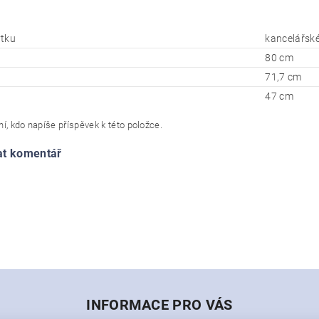
tku
kancelářské
80 cm
71,7 cm
47 cm
í, kdo napíše příspěvek k této položce.
at komentář
INFORMACE PRO VÁS