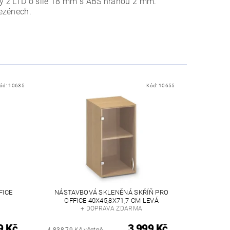
eny z LTD o síle 18 mm s ABS hranou 2 mm.
ezénech.
ód:
10635
Kód:
10655
FICE
NÁSTAVBOVÁ SKLENĚNÁ SKŘÍŇ PRO
OFFICE 40X45,8X71,7 CM LEVÁ
+ DOPRAVA ZDARMA
9 Kč
3 999 Kč
4 838,79 Kč včetně