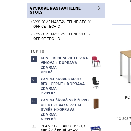
VÝŠKOVĚ NASTAVITELNÉ
STOLY
VÝŠKOVĚ NASTAVITELNÉ STOLY
OFFICE TECH C
VÝŠKOVĚ NASTAVITELNÉ STOLY
OFFICE TECH D
TOP 10
KONFERENČNÍ ŽIDLE VIVA-
VÍNOVÁ + DOPRAVA
ZDARMA
829 Kč
KANCELÁŘSKÉ KŘESLO
REX - ČERNÉ + DOPRAVA
ZDARMA
2 299 Kč
KO
KANCELÁŘSKÁ SKŘÍŇ PRO
OFFICE 80X47X178 CM
DVEŘE + DOPRAVA
ZDARMA
13 308,
6 999 Kč
PLASTOVÉ LAVICE ISO I,3-
SEDÁK, ČERNÉ NOHY-