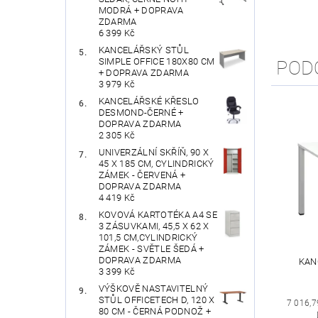
MODRÁ + DOPRAVA
ZDARMA
6 399 Kč
KANCELÁŘSKÝ STŮL
SIMPLE OFFICE 180X80 CM
POD
+ DOPRAVA ZDARMA
3 979 Kč
KANCELÁŘSKÉ KŘESLO
DESMOND-ČERNÉ +
DOPRAVA ZDARMA
2 305 Kč
UNIVERZÁLNÍ SKŘÍŇ, 90 X
45 X 185 CM, CYLINDRICKÝ
ZÁMEK - ČERVENÁ +
DOPRAVA ZDARMA
4 419 Kč
KOVOVÁ KARTOTÉKA A4 SE
3 ZÁSUVKAMI, 45,5 X 62 X
101,5 CM,CYLINDRICKÝ
ZÁMEK - SVĚTLE ŠEDÁ +
DOPRAVA ZDARMA
KAN
3 399 Kč
VÝŠKOVĚ NASTAVITELNÝ
STŮL OFFICETECH D, 120 X
7 016,7
80 CM - ČERNÁ PODNOŽ +