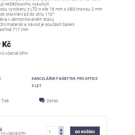
jí nežádoucímu vysunutí
jsou vyrobeny z LTD o síle 18 mm s ABS hranou 2 mm
t otevírání až do úhlu 110°
ána v demontovaném stavu
ní materiál a návod je součástí balení
skříně 717 mm
 Kč
4 596,79 Kč včetně DPH
E
KANCELÁŘSKÝ NÁBYTEK PRO OFFICE
5 LET
Tisk
Dotaz
č
4 596,79 Kč včetně DPH