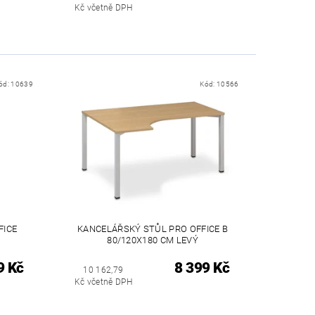
Kč včetně DPH
ód:
10639
Kód:
10566
FICE
KANCELÁŘSKÝ STŮL PRO OFFICE B
80/120X180 CM LEVÝ
9 Kč
8 399 Kč
10 162,79
Kč včetně DPH