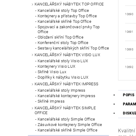
KANCELÁŘSKÝ NÁBYTEK TOP OFFICE
Kancelářské stoly Top Office
10690
Kontejnery a přístavby Top Office
Kancelářské skříně Top Office
Spojovací a zakončovací prvky Top
Office
10691
Obložení skříní Top Office
Konferenční stoly Top Office
Sestavy kancelářských skříní Top Office
10693
KANCELÁŘSKÝ NÁBYTEK VISIO LUX
Kancelářské stoly Visio LUX
Kontejnery Visio LUX
10692
Skříně Visio Lux
Doplňky k nábytku Visio LUX
KANCELÁŘSKÝ NÁBYTEK IMPRESS
Kancelářské stoly Impress
POPIS
Kancelářské kontejnery Impress
Skříně Impress
PARAM
KANCELÁŘSKÝ NÁBYTEK SIMPLE
OFFICE
DISKU
Kancelářské stoly Simple Office
Zásuvkové kontejnery Simple Office
Kancelářské skříně Simple Office
Kvalitn