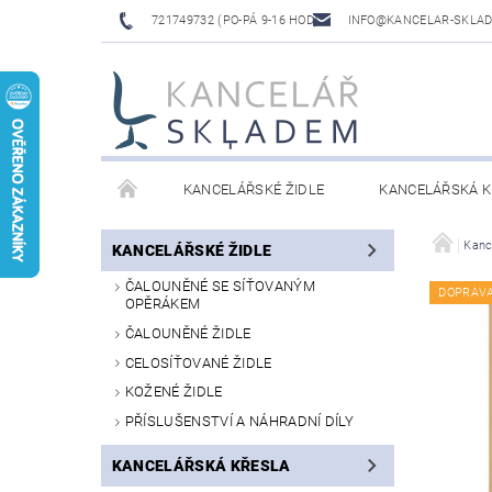
721749732 (PO-PÁ 9-16 HOD)
INFO@KANCELAR-SKLA
KANCELÁŘSKÉ ŽIDLE
KANCELÁŘSKÁ K
LAVICE DO ČEKÁREN
VÝŠKOVĚ NASTAVITELNÉ
Kanc
KANCELÁŘSKÉ ŽIDLE
ČALOUNĚNÉ SE SÍŤOVANÝM
DOPRAV
OPĚRÁKEM
ČALOUNĚNÉ ŽIDLE
CELOSÍŤOVANÉ ŽIDLE
KOŽENÉ ŽIDLE
PŘÍSLUŠENSTVÍ A NÁHRADNÍ DÍLY
KANCELÁŘSKÁ KŘESLA