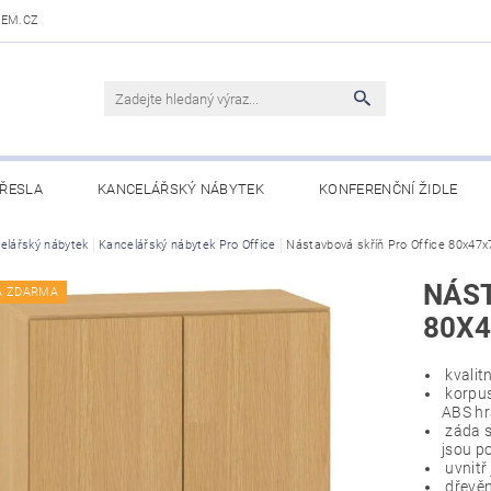
DEM.CZ
ŘESLA
KANCELÁŘSKÝ NÁBYTEK
KONFERENČNÍ ŽIDLE
 STOLY
elářský nábytek
OBCHODNÍ PODMÍNKY
Kancelářský nábytek Pro Office
Nástavbová skříň Pro Office 80x47
KONTAKTY
NÁST
A ZDARMA
80X4
kvalitn
korpus
ABS h
záda s
jsou p
uvnitř
dřevěn