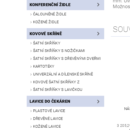
mm. Uvn
KONFERENČNÍ ŽIDLE
Možnost
ČALOUNĚNÉ ŽIDLE
KOŽENÉ ŽIDLE
SOU
KOVOVÉ SKŘÍNĚ
ŠATNÍ SKŘÍŇKY
ŠATNÍ SKŘÍŇKY S NOŽIČKAMI
ŠATNÍ SKŘÍŇKY S DŘEVĚNÝMI DVEŘMI
KARTOTÉKY
UNIVERZÁLNÍ A DÍLENSKÉ SKŘÍNĚ
KOVOVÉ ŠATNÍ SKŘÍŇKY Z
ŠATNÍ SKŘÍŇKY S LAVIČKOU
LAVICE DO ČEKÁREN
NÁ
PLASTOVÉ LAVICE
DŘEVĚNÉ LAVICE
3 205,2
KOŽENÉ LAVICE