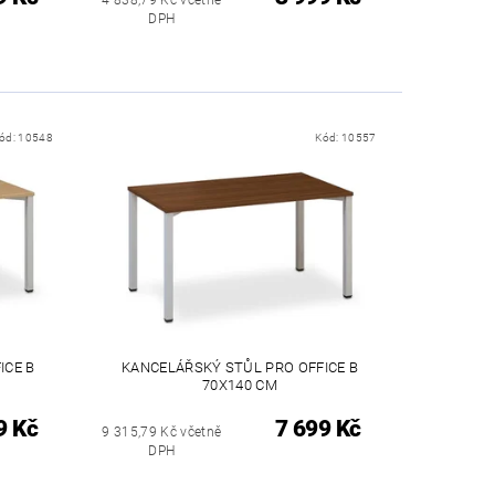
DPH
ód:
10548
Kód:
10557
ICE B
KANCELÁŘSKÝ STŮL PRO OFFICE B
70X140 CM
9 Kč
7 699 Kč
9 315,79 Kč včetně
DPH