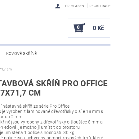
|
PŘIHLÁŠENÍ
REGISTRACE
0
0 Kč
KOVOVÉ SKŘÍNĚ
x71,7 cm
AVBOVÁ SKŘÍŇ PRO OFFICE
7X71,7 CM
í nástavná skříň ze série Pro Office
 je vyroben z laminované dřevotřísky o síle 18 mm s
ranou 2 mm
kříně jsou vyrobeny z dřevotřísky o tloušťce 8 mm a
ohledová, je možno ji umístit do prostoru
 je umístěna 1 police s nosností 30 kg
é police jsou uchyceny pomocí kovových trnů, které