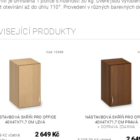
itř je umístěna 1 police s nosností 30 kg. Dveře jsou vyrob
 otevírání až do úhlu 110°. Provedení v různých barevných d
VISEJÍCÍ PRODUKTY
Kód:
10639
K
STAVBOVÁ SKŘÍŇ PRO OFFICE
NÁSTAVBOVÁ SKŘÍŇ PRO OF
40X47X71,7 CM LEVÁ
40X47X71,7 CM PRAVÁ
+ DOPRAVA ZDARMA
2 649 Kč
9 Kč včetně
2 64
3 205,29 Kč včetně