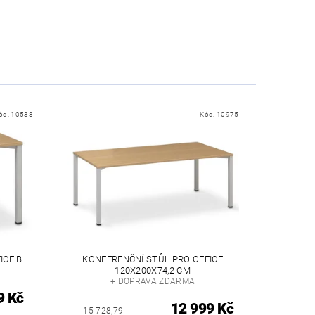
ód:
10538
Kód:
10975
ICE B
KONFERENČNÍ STŮL PRO OFFICE
120X200X74,2 CM
+ DOPRAVA ZDARMA
9 Kč
12 999 Kč
15 728,79