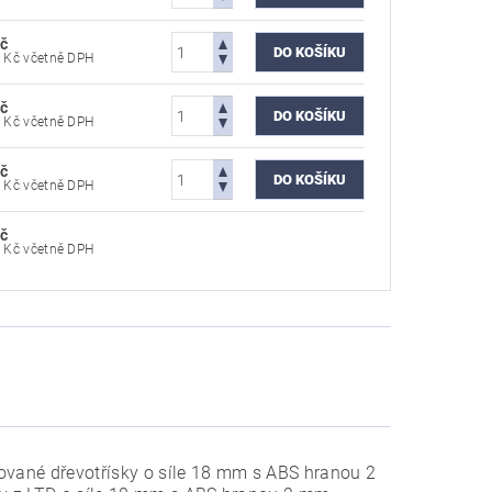
č
4 596,79 Kč včetně DPH
č
4 596,79 Kč včetně DPH
č
4 596,79 Kč včetně DPH
č
4 596,79 Kč včetně DPH
inované dřevotřísky o síle 18 mm s ABS hranou 2