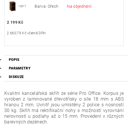
Barva: Ořech
Na objednání
10617
2 199 Kč
2 660,79 Kč včetně DPH
POPIS
PARAMETRY
DISKUZE
Kvalitní kancelářská skříň ze série Pro Office. Korpus je
vyroben z laminované dřevotřísky o síle 18 mm s ABS
hranou 2 mm. Uvnitř jsou umístěny 2 police s nosností
30 kg. Skříň má rektifikační nohy s možností vyrovnání
nerovností u podlahy až o 15 mm. Provedení v různých
barevných dezénech.