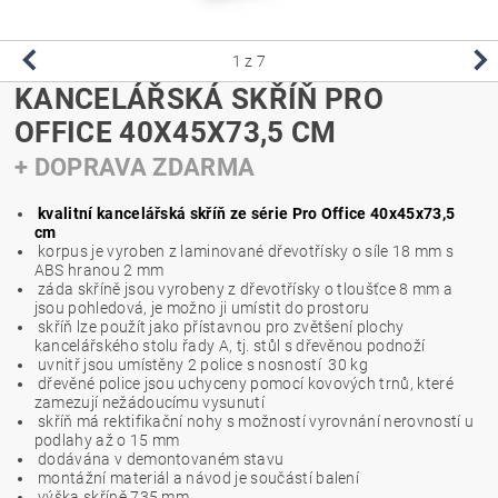
1
z 7
KANCELÁŘSKÁ SKŘÍŇ PRO
OFFICE 40X45X73,5 CM
+ DOPRAVA ZDARMA
kvalitní kancelářská skříň ze série Pro Office 40x45x73,5
cm
korpus je vyroben z laminované dřevotřísky o síle 18 mm s
ABS hranou 2 mm
záda skříně jsou vyrobeny z dřevotřísky o tloušťce 8 mm a
jsou pohledová, je možno ji umístit do prostoru
skříň lze použít jako přístavnou pro zvětšení plochy
kancelářského stolu řady A, tj. stůl s dřevěnou podnoží
uvnitř jsou umístěny 2 police s nosností 30 kg
dřevěné police jsou uchyceny pomocí kovových trnů, které
zamezují nežádoucímu vysunutí
skříň má rektifikační nohy s možností vyrovnání nerovností u
podlahy až o 15 mm
dodávána v demontovaném stavu
montážní materiál a návod je součástí balení
výška skříně 735 mm