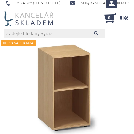
721749732 (PO-PÁ 9-16 HOD)
INFO@KANCELAR-SKLADEM.CZ
0
0 Kč
DOPRAVA ZDARMA