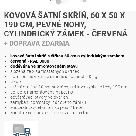
KOVOVÁ ŠATNÍ SKŘÍŇ, 60 X 50 X
190 CM, PEVNÉ NOHY,
CYLINDRICKÝ ZÁMEK - ČERVENÁ
+ DOPRAVA ZDARMA
kovová šatní skříň s šířkou 60 cm a cylindrickým zámkem
červená - RAL 3000
dodávána ve smontovaném stavu
složena ze 2 samostatných skříněk
horní police v každé skříňce s nosností 40 kg
věšák
skříně stojí na 10 cm nožkách, celková výška je tedy 190 cm
police je namontována napevno
odvětrávací otvory ve dveřích
zamykání pomocí cylindrického zámku
součástí každého zámku jsou 2 klíče
konstrukce z pevného ocelového plechu