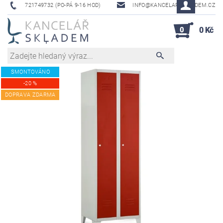
721749732 (PO-PÁ 9-16 HOD)
INFO@KANCELAR-SKLADEM.CZ
0
0 Kč
SMONTOVÁNO
-20 %
DOPRAVA ZDARMA