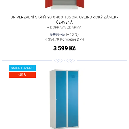
UNIVERZÁLNÍ SKŘÍŇ, 90 X 40 X 185 CM, CYLINDRICKÝ ZÁMEK -
ČERVENÁ
+ DOPRAVA ZDARMA
5 999 Kč
(–40 %)
4 354,79 Kč včetně DPH
3 599 Kč
SMONTOVÁNO
-25 %