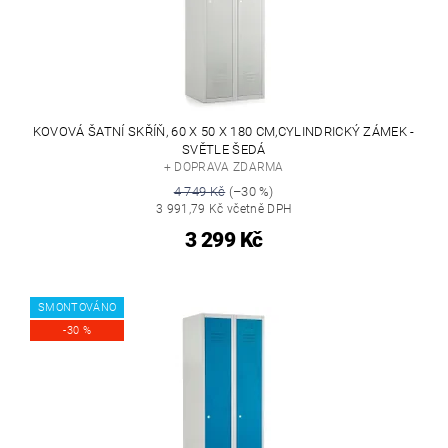
KOVOVÁ ŠATNÍ SKŘÍŇ, 60 X 50 X 180 CM,CYLINDRICKÝ ZÁMEK -
SVĚTLE ŠEDÁ
+ DOPRAVA ZDARMA
4 749 Kč
(–30 %)
3 991,79 Kč včetně DPH
3 299 Kč
SMONTOVÁNO
-30 %