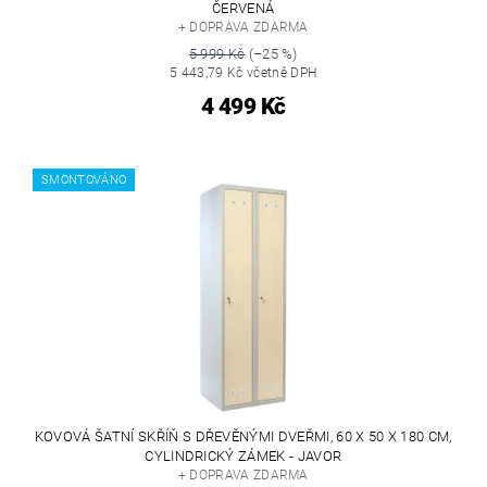
ČERVENÁ
+ DOPRAVA ZDARMA
5 999 Kč
(–25 %)
5 443,79 Kč včetně DPH
4 499 Kč
SMONTOVÁNO
KOVOVÁ ŠATNÍ SKŘÍŇ S DŘEVĚNÝMI DVEŘMI, 60 X 50 X 180 CM,
CYLINDRICKÝ ZÁMEK - JAVOR
+ DOPRAVA ZDARMA