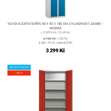
KOVOVÁ ŠATNÍ SKŘÍŇ, 60 X 50 X 180 CM, CYLINDRICKÝ ZÁMEK -
MODRÁ
+ DOPRAVA ZDARMA
4 749 Kč
(–30 %)
3 991,79 Kč včetně DPH
3 299 Kč
SMONTOVÁNO
-40 %