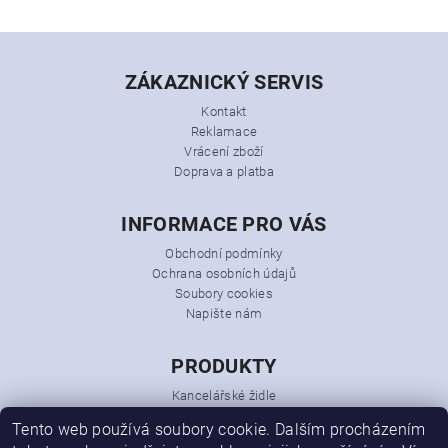
ZÁKAZNICKÝ SERVIS
Kontakt
Reklamace
Vrácení zboží
Doprava a platba
INFORMACE PRO VÁS
Obchodní podmínky
Ochrana osobních údajů
Soubory cookies
Napište nám
PRODUKTY
Kancelářské židle
Kancelářská křesla
Tento web používá soubory cookie. Dalším procházením
Kancelářský nábytek