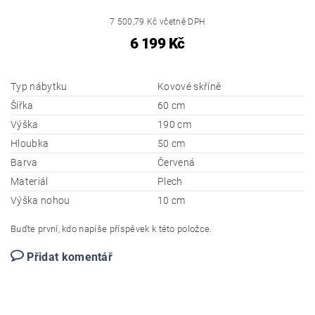
7 500,79 Kč včetně DPH
6 199 Kč
Typ nábytku
Kovové skříně
Šířka
60 cm
Výška
190 cm
Hloubka
50 cm
Barva
Červená
Materiál
Plech
Výška nohou
10 cm
Buďte první, kdo napíše příspěvek k této položce.
Přidat komentář