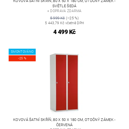
KOVOVÁ ŠATNÍ SKŘÍŇ, 80 X 50 X 180 CM, OTOČNÝ ZÁMEK -
SVĚTLE ŠEDÁ
+ DOPRAVA ZDARMA
5 999 Kč
(–25 %)
5 443,79 Kč včetně DPH
4 499 Kč
SMONTOVÁNO
-25 %
KOVOVÁ ŠATNÍ SKŘÍŇ, 80 X 50 X 180 CM, OTOČNÝ ZÁMEK -
ČERVENÁ