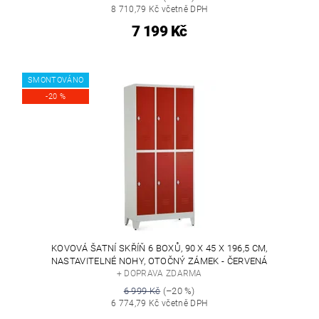
8 710,79 Kč včetně DPH
7 199 Kč
SMONTOVÁNO
-20 %
KOVOVÁ ŠATNÍ SKŘÍŇ 6 BOXŮ, 90 X 45 X 196,5 CM,
NASTAVITELNÉ NOHY, OTOČNÝ ZÁMEK - ČERVENÁ
+ DOPRAVA ZDARMA
6 999 Kč
(–20 %)
6 774,79 Kč včetně DPH