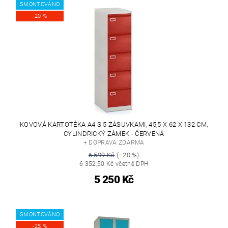
SMONTOVÁNO
-20 %
KOVOVÁ KARTOTÉKA A4 S 5 ZÁSUVKAMI, 45,5 X 62 X 132 CM,
CYLINDRICKÝ ZÁMEK - ČERVENÁ
+ DOPRAVA ZDARMA
6 599 Kč
(–20 %)
6 352,50 Kč včetně DPH
5 250 Kč
SMONTOVÁNO
-25 %