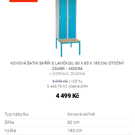
KOVOVÁ ŠATNÍ SKŘÍŇ S LAVIČKOU, 60 X 85 X 185 CM, OTOČNÝ
ZÁMEK - MODRÁ
+ DOPRAVA ZDARMA
5 999 Kč
(–25 %)
5 443,79 Kč včetně DPH
4 499 Kč
Typ nábytku
Kovové skříně
Šířka
80 cm
Výška
180 cm