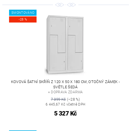
SMONTOVÁNO
-28 %
KOVOVÁ ŠATNÍ SKŘÍŇ Z 120 X 50 X 180 CM, OTOČNÝ ZÁMEK -
SVĚTLE ŠEDÁ
+ DOPRAVA ZDARMA
7 399 Kč
(–28 %)
6 445,67 Kč včetně DPH
5 327 Kč