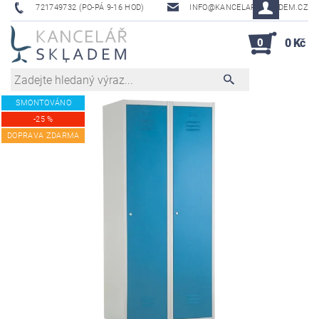
721749732 (PO-PÁ 9-16 HOD)
INFO@KANCELAR-SKLADEM.CZ
0
0 Kč
SMONTOVÁNO
-25 %
DOPRAVA ZDARMA