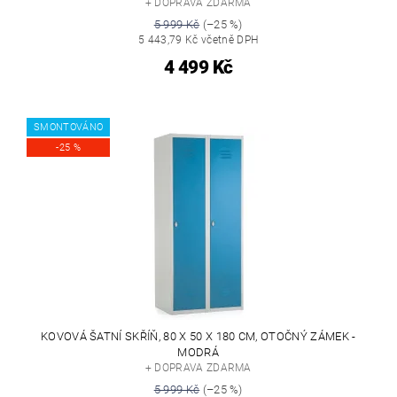
+ DOPRAVA ZDARMA
5 999 Kč
(–25 %)
5 443,79 Kč včetně DPH
4 499 Kč
SMONTOVÁNO
-25 %
KOVOVÁ ŠATNÍ SKŘÍŇ, 80 X 50 X 180 CM, OTOČNÝ ZÁMEK -
MODRÁ
+ DOPRAVA ZDARMA
5 999 Kč
(–25 %)