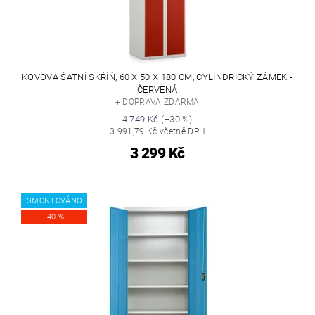
KOVOVÁ ŠATNÍ SKŘÍŇ, 60 X 50 X 180 CM, CYLINDRICKÝ ZÁMEK -
ČERVENÁ
+ DOPRAVA ZDARMA
4 749 Kč
(–30 %)
3 991,79 Kč včetně DPH
3 299 Kč
SMONTOVÁNO
-40 %