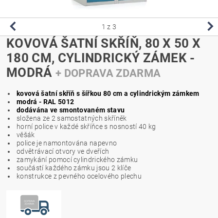
1
z 3
KOVOVÁ ŠATNÍ SKŘÍŇ, 80 X 50 X
180 CM, CYLINDRICKÝ ZÁMEK -
MODRÁ
+ DOPRAVA ZDARMA
kovová šatní skříň s šířkou 80 cm a cylindrickým zámkem
modrá - RAL 5012
dodávána ve smontovaném stavu
složena ze 2 samostatných skříněk
horní police v každé skříňce s nosností 40 kg
věšák
police je namontována napevno
odvětrávací otvory ve dveřích
zamykání pomocí cylindrického zámku
součástí každého zámku jsou 2 klíče
konstrukce z pevného ocelového plechu