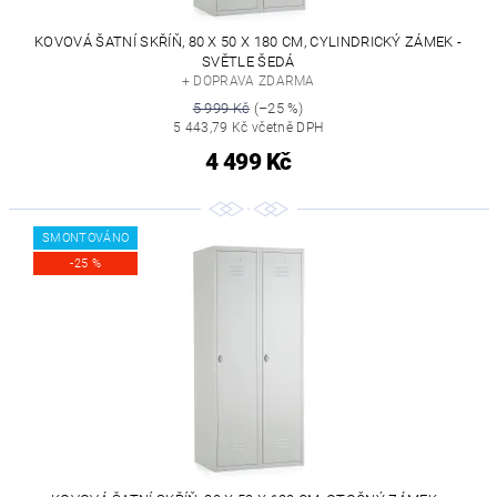
KOVOVÁ ŠATNÍ SKŘÍŇ, 80 X 50 X 180 CM, CYLINDRICKÝ ZÁMEK -
SVĚTLE ŠEDÁ
+ DOPRAVA ZDARMA
5 999 Kč
(–25 %)
5 443,79 Kč včetně DPH
4 499 Kč
SMONTOVÁNO
-25 %