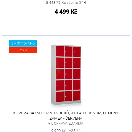
5 443,79 Kč včetně DPH
4 499 Kč
SMONTOVÁNO
-28 %
KOVOVÁ ŠATNÍ SKŘÍŇ 15 BOXŮ, 90 X 40 X 185 CM, OTOČNÝ
ZÁMEK - ČERVENÁ
+ DOPRAVA ZDARMA
9 999 Kč
(–28 %)