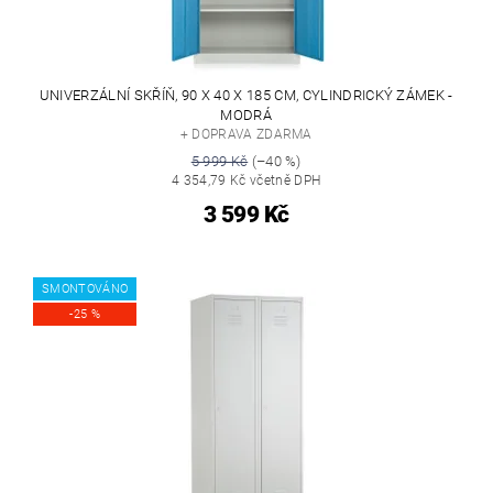
UNIVERZÁLNÍ SKŘÍŇ, 90 X 40 X 185 CM, CYLINDRICKÝ ZÁMEK -
MODRÁ
+ DOPRAVA ZDARMA
5 999 Kč
(–40 %)
4 354,79 Kč včetně DPH
3 599 Kč
SMONTOVÁNO
-25 %