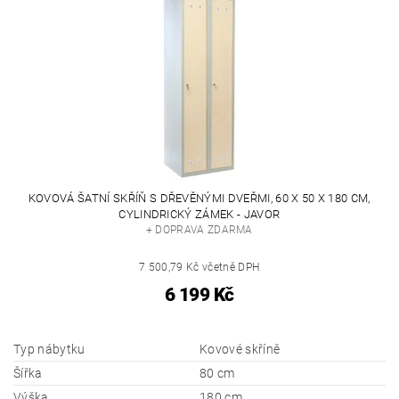
KOVOVÁ ŠATNÍ SKŘÍŇ S DŘEVĚNÝMI DVEŘMI, 60 X 50 X 180 CM,
CYLINDRICKÝ ZÁMEK - JAVOR
+ DOPRAVA ZDARMA
7 500,79 Kč včetně DPH
6 199 Kč
Typ nábytku
Kovové skříně
Šířka
80 cm
Výška
180 cm