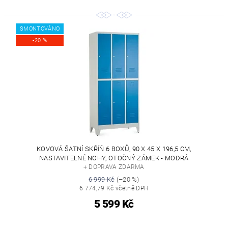
SMONTOVÁNO
-20 %
KOVOVÁ ŠATNÍ SKŘÍŇ 6 BOXŮ, 90 X 45 X 196,5 CM,
NASTAVITELNÉ NOHY, OTOČNÝ ZÁMEK - MODRÁ
+ DOPRAVA ZDARMA
6 999 Kč
(–20 %)
6 774,79 Kč včetně DPH
5 599 Kč