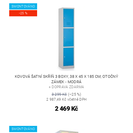
SMONTOVÁNO
-25 %
KOVOVÁ ŠATNÍ SKŘÍŇ 3 BOXY, 38 X 45 X 185 CM, OTOČNÝ
ZÁMEK - MODRÁ
+ DOPRAVA ZDARMA
3 299 Kč
(–25 %)
2 987,49 Kč včetně DPH
2 469 Kč
SMONTOVÁNO