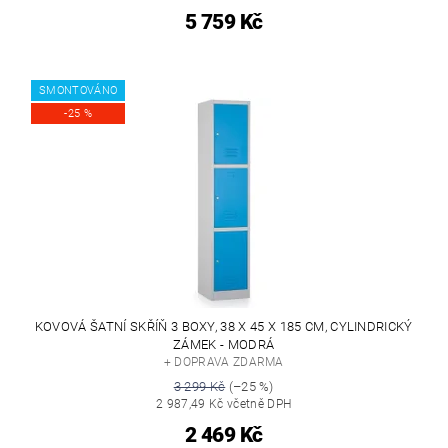
5 759 Kč
SMONTOVÁNO
-25 %
KOVOVÁ ŠATNÍ SKŘÍŇ 3 BOXY, 38 X 45 X 185 CM, CYLINDRICKÝ
ZÁMEK - MODRÁ
+ DOPRAVA ZDARMA
3 299 Kč
(–25 %)
2 987,49 Kč včetně DPH
2 469 Kč