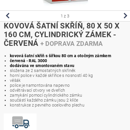
1
z 3
KOVOVÁ ŠATNÍ SKŘÍŇ, 80 X 50 X
160 CM, CYLINDRICKÝ ZÁMEK -
ČERVENÁ
+ DOPRAVA ZDARMA
kovová šatní skříň s šířkou 80 cm a otočným zámkem
červená - RAL 3000
dodávána ve smontovaném stavu
složena ze 2 samostatných skříněk
horní police v každé skříňce s nosností 40 kg
věšák
police je namontována napevno
odvětrávací otvory ve dveřích
zamykání pomocí cylindrického zámku
součástí každého zámku jsou 2 klíče
konstrukce z pevného ocelového plechu