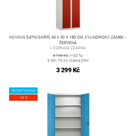
KOVOVÁ ŠATNÍ SKŘÍŇ, 60 X 50 X 180 CM, CYLINDRICKÝ ZÁMEK -
ČERVENÁ
+ DOPRAVA ZDARMA
4 749 Kč
(–30 %)
3 991,79 Kč včetně DPH
3 299 Kč
SMONTOVÁNO
-40 %