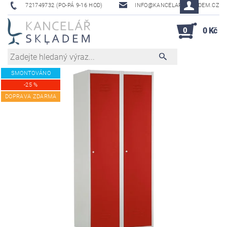
721749732 (PO-PÁ 9-16 HOD)
INFO@KANCELAR-SKLADEM.CZ
0
0 Kč
SMONTOVÁNO
-25 %
DOPRAVA ZDARMA