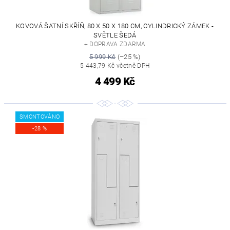
KOVOVÁ ŠATNÍ SKŘÍŇ, 80 X 50 X 180 CM, CYLINDRICKÝ ZÁMEK -
SVĚTLE ŠEDÁ
+ DOPRAVA ZDARMA
5 999 Kč
(–25 %)
5 443,79 Kč včetně DPH
4 499 Kč
SMONTOVÁNO
-28 %