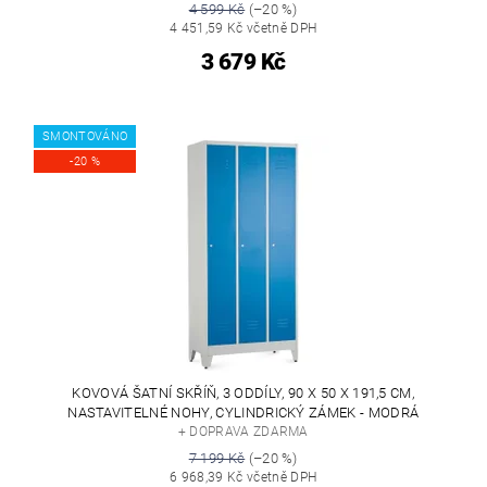
4 599 Kč
(–20 %)
4 451,59 Kč včetně DPH
3 679 Kč
SMONTOVÁNO
-20 %
KOVOVÁ ŠATNÍ SKŘÍŇ, 3 ODDÍLY, 90 X 50 X 191,5 CM,
NASTAVITELNÉ NOHY, CYLINDRICKÝ ZÁMEK - MODRÁ
+ DOPRAVA ZDARMA
7 199 Kč
(–20 %)
6 968,39 Kč včetně DPH