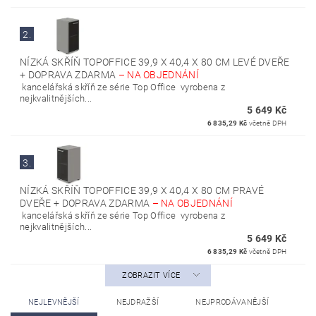
2.
NÍZKÁ SKŘÍŇ TOPOFFICE 39,9 X 40,4 X 80 CM LEVÉ DVEŘE
+ DOPRAVA ZDARMA
–
NA OBJEDNÁNÍ
kancelářská skříň ze série Top Office vyrobena z
nejkvalitnějších...
5 649 Kč
6 835,29 Kč
včetně DPH
3.
NÍZKÁ SKŘÍŇ TOPOFFICE 39,9 X 40,4 X 80 CM PRAVÉ
DVEŘE + DOPRAVA ZDARMA
–
NA OBJEDNÁNÍ
kancelářská skříň ze série Top Office vyrobena z
nejkvalitnějších...
5 649 Kč
6 835,29 Kč
včetně DPH
ZOBRAZIT VÍCE
NEJLEVNĚJŠÍ
NEJDRAŽŠÍ
NEJPRODÁVANĚJŠÍ