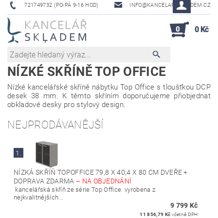
721749732 (PO-PÁ 9-16 HOD)
INFO@KANCELAR-SKLADEM.CZ
0
0 Kč
NÍZKÉ SKŘÍNĚ TOP OFFICE
Nízké kancelářské skříně nábytku Top Office s tloušťkou DCP
desek 38 mm. K těmto skříním doporučujeme přiobjednat
obkladové desky pro stylový design.
NEJPRODÁVANĚJŠÍ
1.
NÍZKÁ SKŘÍŇ TOPOFFICE 79,8 X 40,4 X 80 CM DVEŘE +
DOPRAVA ZDARMA
–
NA OBJEDNÁNÍ
kancelářská skříň ze série Top Office vyrobena z
nejkvalitnějších...
9 799 Kč
11 856,79 Kč
včetně DPH