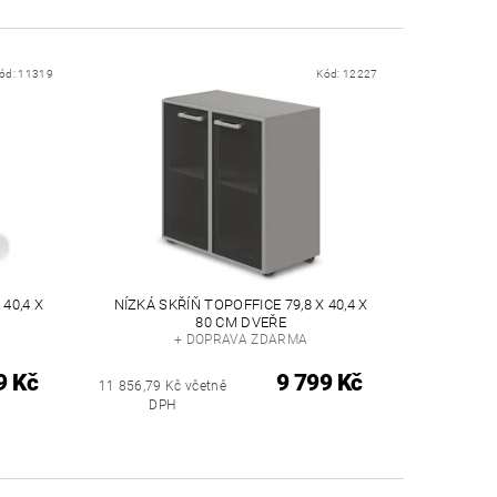
ód:
11319
Kód:
12227
40,4 X
NÍZKÁ SKŘÍŇ TOPOFFICE 79,8 X 40,4 X
80 CM DVEŘE
+ DOPRAVA ZDARMA
9 Kč
9 799 Kč
11 856,79 Kč včetně
DPH