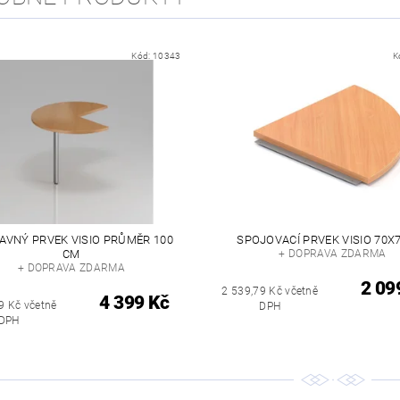
Kód:
10343
K
AVNÝ PRVEK VISIO PRŮMĚR 100
SPOJOVACÍ PRVEK VISIO 70X
CM
+ DOPRAVA ZDARMA
+ DOPRAVA ZDARMA
2 09
2 539,79 Kč včetně
4 399 Kč
9 Kč včetně
DPH
DPH