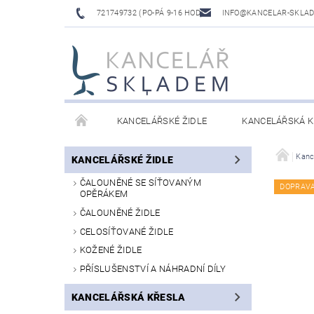
721749732 (PO-PÁ 9-16 HOD)
INFO@KANCELAR-SKLA
KANCELÁŘSKÉ ŽIDLE
KANCELÁŘSKÁ K
LAVICE DO ČEKÁREN
VÝŠKOVĚ NASTAVITELNÉ
Kanc
KANCELÁŘSKÉ ŽIDLE
ČALOUNĚNÉ SE SÍŤOVANÝM
DOPRAV
OPĚRÁKEM
ČALOUNĚNÉ ŽIDLE
CELOSÍŤOVANÉ ŽIDLE
KOŽENÉ ŽIDLE
PŘÍSLUŠENSTVÍ A NÁHRADNÍ DÍLY
KANCELÁŘSKÁ KŘESLA