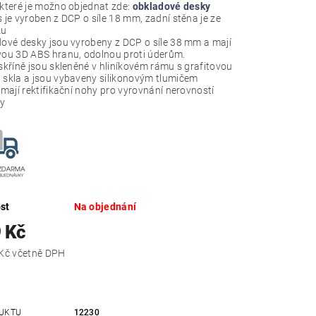
 které je možno objednat zde:
obkladové desky
 je vyroben z DCP o síle 18 mm, zadní stěna je ze
ku
ové desky jsou vyrobeny z DCP o síle 38 mm a mají
vou 3D ABS hranu, odolnou proti úderům.
skříně jsou skleněné v hliníkovém rámu s grafitovou
 skla a jsou vybaveny silikonovým tlumičem
 mají rektifikační nohy pro vyrovnání nerovností
y
st
Na objednání
 Kč
6 835,29 Kč včetně DPH
UKTU
12230