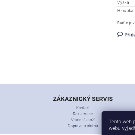
Výška
Hloubka
Buďte prvn
Přid
ZÁKAZNICKÝ SERVIS
Kontakt
Reklamace
Vrácení zboží
Tento web p
Doprava a platba
webu vyjadř