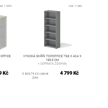
ód:
11303
Kód:
11362
OFFICE
VYSOKÁ SKŘÍŇ TOPOFFICE 79,8 X 40,4 X
195,5 CM
+ DOPRAVA ZDARMA
9 Kč
4 799 Kč
5 806,79 Kč včetně
DPH