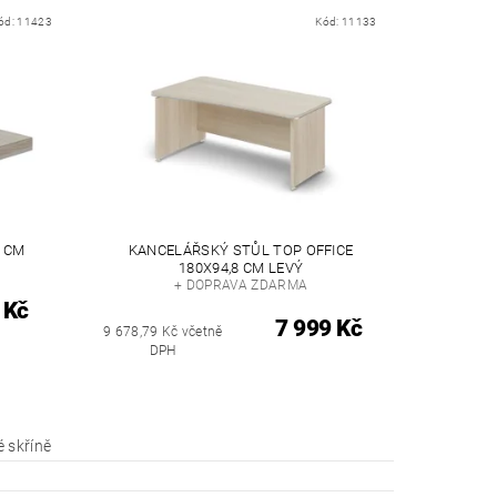
ód:
11423
Kód:
11133
2 CM
KANCELÁŘSKÝ STŮL TOP OFFICE
180X94,8 CM LEVÝ
+ DOPRAVA ZDARMA
 Kč
7 999 Kč
9 678,79 Kč včetně
DPH
 skříně