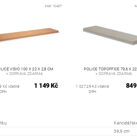
Kód:
12427
K
LICE VISIO 100 X 22 X 2,8 CM
POLICE TOPOFFICE 79,6 X 2
+ DOPRAVA ZDARMA
+ DOPRAVA ZDARMA
1 149 Kč
849
9 Kč včetně
1 027,29 Kč včetně
DPH
DPH
tku
Kancelářské
39,9 cm