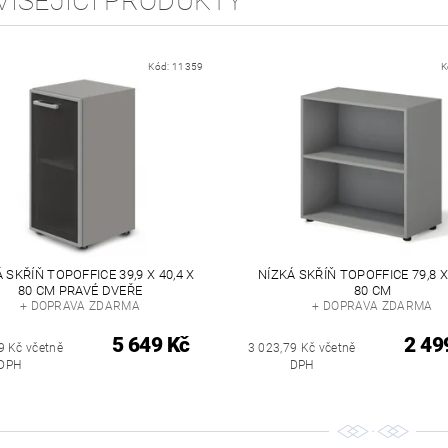
VISEJÍCÍ PRODUKTY
Kód:
11359
K
 SKŘÍŇ TOPOFFICE 39,9 X 40,4 X
NÍZKÁ SKŘÍŇ TOPOFFICE 79,8 X 
80 CM PRAVÉ DVEŘE
80 CM
+ DOPRAVA ZDARMA
+ DOPRAVA ZDARMA
5 649 Kč
2 49
9 Kč včetně
3 023,79 Kč včetně
DPH
DPH