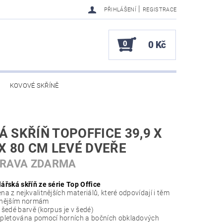
|
PŘIHLÁŠENÍ
REGISTRACE
0
0 Kč
KOVOVÉ SKŘÍNĚ
Á SKŘÍŇ TOPOFFICE 39,9 X
 X 80 CM LEVÉ DVEŘE
PRAVA ZDARMA
ářská skříň ze série Top Office
a z nejkvalitnějších materiálů, které odpovídají i těm
snějším normám
 šedé barvě (korpus je v šedé)
pletována pomocí horních a bočních obkladových