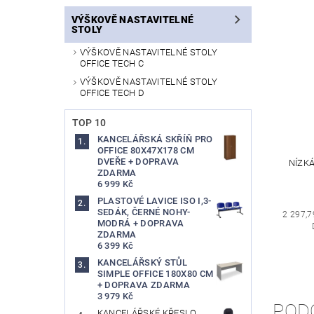
VÝŠKOVĚ NASTAVITELNÉ
STOLY
VÝŠKOVĚ NASTAVITELNÉ STOLY
OFFICE TECH C
VÝŠKOVĚ NASTAVITELNÉ STOLY
OFFICE TECH D
TOP 10
KANCELÁŘSKÁ SKŘÍŇ PRO
OFFICE 80X47X178 CM
DVEŘE + DOPRAVA
NÍZKÁ
ZDARMA
6 999 Kč
PLASTOVÉ LAVICE ISO I,3-
SEDÁK, ČERNÉ NOHY-
2 297,7
MODRÁ + DOPRAVA
ZDARMA
6 399 Kč
KANCELÁŘSKÝ STŮL
SIMPLE OFFICE 180X80 CM
+ DOPRAVA ZDARMA
3 979 Kč
POD
KANCELÁŘSKÉ KŘESLO