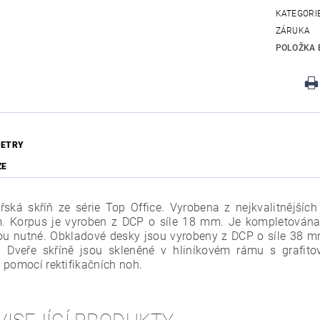
KATEGORI
ZÁRUKA
POLOŽKA 
ETRY
ZE
řská skříň ze série Top Office. Vyrobena z nejkvalitnějších
 Korpus je vyroben z DCP o síle 18 mm. Je kompletována
sou nutné. Obkladové desky jsou vyrobeny z DCP o síle 38 m
 Dveře skříně jsou skleněné v hliníkovém rámu s grafito
 pomocí rektifikačních noh.