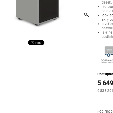
desek,
korpus
solola
obklad
akrylo
dveře 
barvou
skříně
podlah
Dostupno
5 649
KÓD PROD