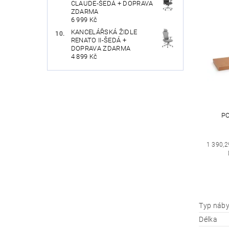
CLAUDE-ŠEDÁ + DOPRAVA
ZDARMA
6 999 Kč
KANCELÁŘSKÁ ŽIDLE
RENATO II-ŠEDÁ +
DOPRAVA ZDARMA
4 899 Kč
PO
1 390,2
Typ náby
Délka