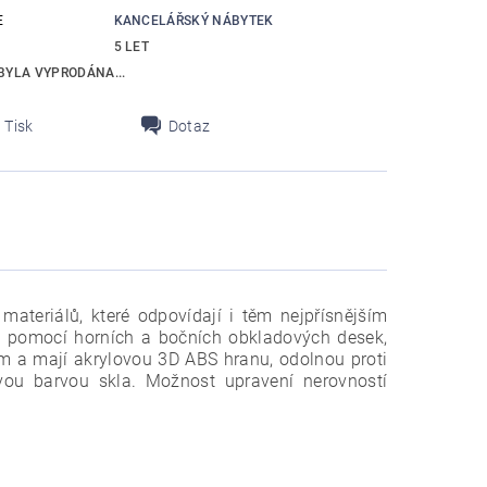
E
KANCELÁŘSKÝ NÁBYTEK
5 LET
BYLA VYPRODÁNA...
Tisk
Dotaz
 materiálů, které odpovídají i těm nejpřísnějším
 pomocí horních a bočních obkladových desek,
m a mají akrylovou 3D ABS hranu, odolnou proti
vou barvou skla. Možnost upravení nerovností