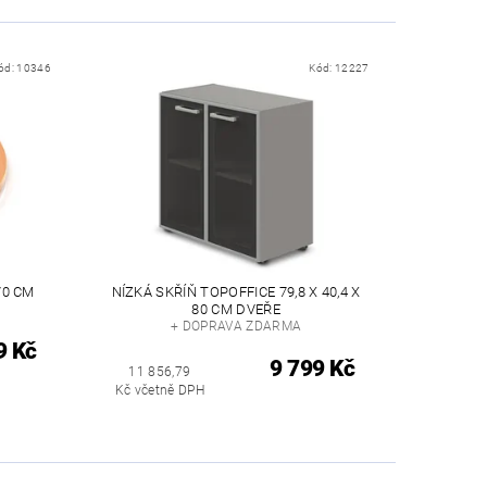
ód:
10346
Kód:
12227
70 CM
NÍZKÁ SKŘÍŇ TOPOFFICE 79,8 X 40,4 X
80 CM DVEŘE
+ DOPRAVA ZDARMA
9 Kč
9 799 Kč
11 856,79
Kč včetně DPH