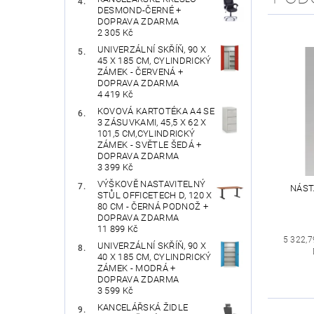
DESMOND-ČERNÉ +
DOPRAVA ZDARMA
2 305 Kč
UNIVERZÁLNÍ SKŘÍŇ, 90 X
45 X 185 CM, CYLINDRICKÝ
ZÁMEK - ČERVENÁ +
DOPRAVA ZDARMA
4 419 Kč
KOVOVÁ KARTOTÉKA A4 SE
3 ZÁSUVKAMI, 45,5 X 62 X
101,5 CM,CYLINDRICKÝ
ZÁMEK - SVĚTLE ŠEDÁ +
DOPRAVA ZDARMA
3 399 Kč
VÝŠKOVĚ NASTAVITELNÝ
NÁST
STŮL OFFICETECH D, 120 X
80 CM - ČERNÁ PODNOŽ +
DOPRAVA ZDARMA
11 899 Kč
5 322,7
UNIVERZÁLNÍ SKŘÍŇ, 90 X
40 X 185 CM, CYLINDRICKÝ
ZÁMEK - MODRÁ +
DOPRAVA ZDARMA
3 599 Kč
KANCELÁŘSKÁ ŽIDLE