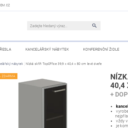
DEM.CZ
ŘESLA
KANCELÁŘSKÝ NÁBYTEK
KONFERENČNÍ ŽIDLE
 STOLY
elářský nábytek
OBCHODNÍ PODMÍNKY
Nízká skříň TopOffice 39,9 x 40,4 x 80 cm levé dveře
KONTAKTY
NÍZK
A ZDARMA
40,4
+ DO
kancel
vyroben
nejpří
vždy v
je kom