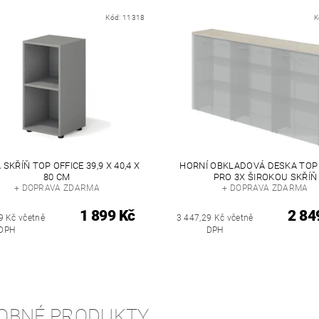
Kód:
11318
K
 SKŘÍŇ TOP OFFICE 39,9 X 40,4 X
HORNÍ OBKLADOVÁ DESKA TOP 
80 CM
PRO 3X ŠIROKOU SKŘÍŇ
+ DOPRAVA ZDARMA
+ DOPRAVA ZDARMA
1 899 Kč
2 84
9 Kč včetně
3 447,29 Kč včetně
DPH
DPH
OBNÉ PRODUKTY