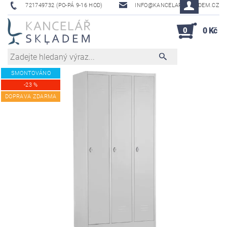
721749732 (PO-PÁ 9-16 HOD)
INFO@KANCELAR-SKLADEM.CZ
0
0 Kč
SMONTOVÁNO
-23 %
DOPRAVA ZDARMA