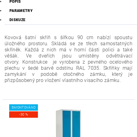
POPIS
PARAMETRY
DISKUZE
Kovová šatní skříň s šířkou 90 cm nabízí spoustu
úložného prostoru. Skládá se ze třech samostatných
skříněk. Každá z nich má v horní části polici a také
věšák. Ve dveřích jsou umístěny odvětrávací
otvory.
Konstrukce je vyrobena z pevného ocelového
plechu v šedé barvě odstínu RAL 7035. Skříňky mají
zamykání v podobě otočného zámku, k
terý je
přizpůsobený pro vložení vlastního visacího zámku.
SMONTOVÁNO
-30 %