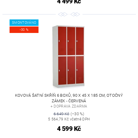
4 499 Kč
SMONTOVÁNO
-30 %
KOVOVÁ ŠATNÍ SKŘÍŇ 6 BOXŮ, 90 X 45 X 185 CM, OTOČNÝ
ZÁMEK - ČERVENÁ
+ DOPRAVA ZDARMA
6 649 Kč
(–30 %)
5 564,79 Kč včetně DPH
4 599 Kč