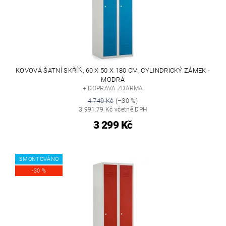
KOVOVÁ ŠATNÍ SKŘÍŇ, 60 X 50 X 180 CM, CYLINDRICKÝ ZÁMEK -
MODRÁ
+ DOPRAVA ZDARMA
4 749 Kč
(–30 %)
3 991,79 Kč včetně DPH
3 299 Kč
SMONTOVÁNO
-30 %