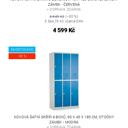
ZÁMEK - ČERVENÁ
+ DOPRAVA ZDARMA
6 649 Kč
(–30 %)
5 564,79 Kč včetně DPH
4 599 Kč
SMONTOVÁNO
-30 %
KOVOVÁ ŠATNÍ SKŘÍŇ 6 BOXŮ, 90 X 45 X 185 CM, OTOČNÝ
ZÁMEK - MODRÁ
+ DOPRAVA ZDARMA