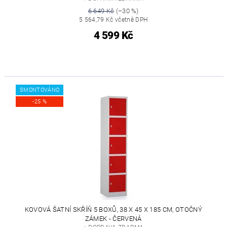
6 649 Kč
(–30 %)
5 564,79 Kč včetně DPH
4 599 Kč
SMONTOVÁNO
-25 %
KOVOVÁ ŠATNÍ SKŘÍŇ 5 BOXŮ, 38 X 45 X 185 CM, OTOČNÝ
ZÁMEK - ČERVENÁ