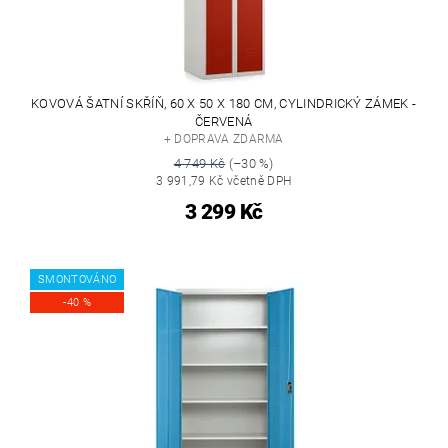
KOVOVÁ ŠATNÍ SKŘÍŇ, 60 X 50 X 180 CM, CYLINDRICKÝ ZÁMEK -
ČERVENÁ
+ DOPRAVA ZDARMA
4 749 Kč
(–30 %)
3 991,79 Kč včetně DPH
3 299 Kč
SMONTOVÁNO
-40 %