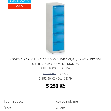
SMONTOVÁNO
-20 %
KOVOVÁ KARTOTÉKA A4 S 5 ZÁSUVKAMI, 45,5 X 62 X 132 CM,
CYLINDRICKÝ ZÁMEK - MODRÁ
+ DOPRAVA ZDARMA
6 599 Kč
(–20 %)
6 352,50 Kč včetně DPH
5 250 Kč
Typ nábytku
Kovové skříně
Šířka
90 cm