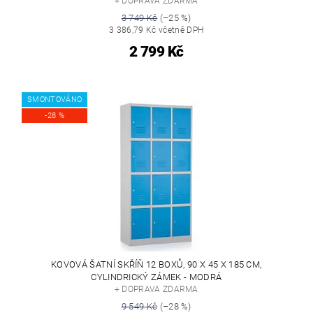
+ DOPRAVA ZDARMA
3 749 Kč
(–25 %)
3 386,79 Kč včetně DPH
2 799 Kč
SMONTOVÁNO
-28 %
KOVOVÁ ŠATNÍ SKŘÍŇ 12 BOXŮ, 90 X 45 X 185 CM,
CYLINDRICKÝ ZÁMEK - MODRÁ
+ DOPRAVA ZDARMA
9 549 Kč
(–28 %)