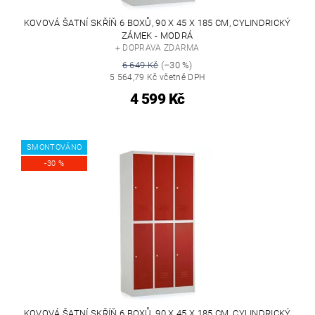
KOVOVÁ ŠATNÍ SKŘÍŇ 6 BOXŮ, 90 X 45 X 185 CM, CYLINDRICKÝ
ZÁMEK - MODRÁ
+ DOPRAVA ZDARMA
6 649 Kč
(–30 %)
5 564,79 Kč včetně DPH
4 599 Kč
SMONTOVÁNO
-30 %
KOVOVÁ ŠATNÍ SKŘÍŇ 6 BOXŮ, 90 X 45 X 185 CM, CYLINDRICKÝ