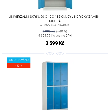
UNIVERZÁLNÍ SKŘÍŇ, 90 X 40 X 185 CM, CYLINDRICKÝ ZÁMEK -
MODRÁ
+ DOPRAVA ZDARMA
5 999 Kč
(–40 %)
4 354,79 Kč včetně DPH
3 599 Kč
SMONTOVÁNO
-30 %