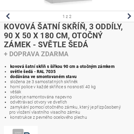
1
z 2
KOVOVÁ ŠATNÍ SKŘÍŇ, 3 ODDÍLY,
90 X 50 X 180 CM, OTOČNÝ
ZÁMEK - SVĚTLE ŠEDÁ
+ DOPRAVA ZDARMA
kovová šatní skříň s šířkou 90 cm a otočným zámkem
světle šedá - RAL 7035
dodávána ve smontovaném stavu
složena ze 3 samostatných skříněk
horní police v každé skříňce s nosností 40 kg
věšák
police je namontována napevno
odvětrávací otvory ve dveřích
zamykání pomocí otočného zámku, k
terý je přizpůsobený
pro vložení vlastního visacího zámku
konstrukce z pevného ocelového plechu