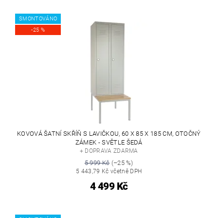
SMONTOVÁNO
-25 %
KOVOVÁ ŠATNÍ SKŘÍŇ S LAVIČKOU, 60 X 85 X 185 CM, OTOČNÝ
ZÁMEK - SVĚTLE ŠEDÁ
+ DOPRAVA ZDARMA
5 999 Kč
(–25 %)
5 443,79 Kč včetně DPH
4 499 Kč