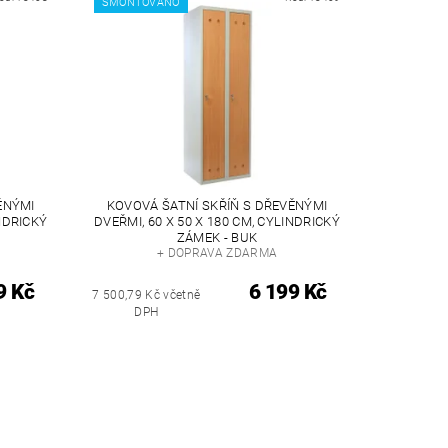
SMONTOVÁNO
ĚNÝMI
KOVOVÁ ŠATNÍ SKŘÍŇ S DŘEVĚNÝMI
INDRICKÝ
DVEŘMI, 60 X 50 X 180 CM, CYLINDRICKÝ
ZÁMEK - BUK
+ DOPRAVA ZDARMA
9 Kč
6 199 Kč
7 500,79 Kč včetně
DPH