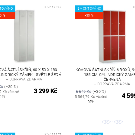
Kód:
12325
K
TOVÁNO
SMONTOVÁNO
30 %
-30 %
VÁ ŠATNÍ SKŘÍŇ, 60 X 50 X 180
KOVOVÁ ŠATNÍ SKŘÍŇ 6 BOXŮ, 90
LINDRICKÝ ZÁMEK - SVĚTLE ŠEDÁ
185 CM, CYLINDRICKÝ ZÁME
+ DOPRAVA ZDARMA
ČERVENÁ
+ DOPRAVA ZDARMA
Kč
(–30 %)
3 299 Kč
6 649 Kč
(–30 %)
9 Kč včetně
4 59
5 564,79 Kč včetně
DPH
DPH
Kód:
13357
K