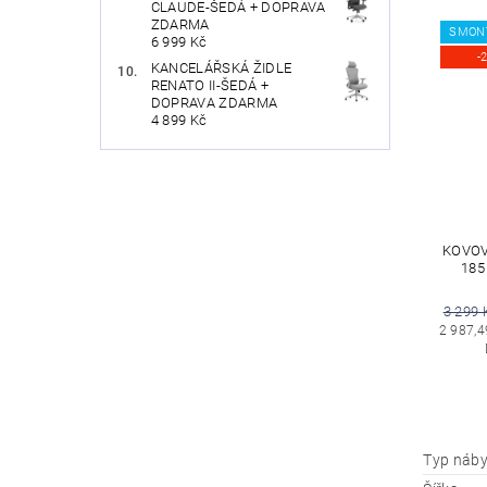
CLAUDE-ŠEDÁ + DOPRAVA
ZDARMA
SMON
6 999 Kč
-
KANCELÁŘSKÁ ŽIDLE
RENATO II-ŠEDÁ +
DOPRAVA ZDARMA
4 899 Kč
KOVOVÁ
185
3 299 
2 987,4
Typ náby