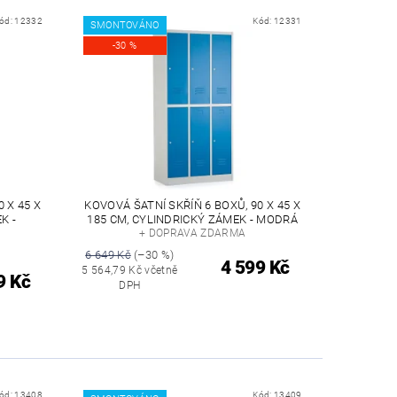
ód:
12332
Kód:
12331
SMONTOVÁNO
-30 %
 X 45 X
KOVOVÁ ŠATNÍ SKŘÍŇ 6 BOXŮ, 90 X 45 X
K -
185 CM, CYLINDRICKÝ ZÁMEK - MODRÁ
+ DOPRAVA ZDARMA
6 649 Kč
(–30 %)
4 599 Kč
5 564,79 Kč včetně
9 Kč
DPH
ód:
13408
Kód:
13409