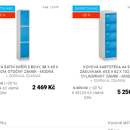
Kód:
12476
K
TOVÁNO
SMONTOVÁNO
25 %
-20 %
 ŠATNÍ SKŘÍŇ 3 BOXY, 38 X 45 X
KOVOVÁ KARTOTÉKA A4 S
 CM, OTOČNÝ ZÁMEK - MODRÁ
ZÁSUVKAMI, 45,5 X 62 X 132
+ DOPRAVA ZDARMA
CYLINDRICKÝ ZÁMEK - MO
+ DOPRAVA ZDARMA
Kč
(–25 %)
2 469 Kč
6 599 Kč
(–20 %)
9 Kč včetně
5 25
6 352,50 Kč včetně
DPH
DPH
tku
Kovové skř