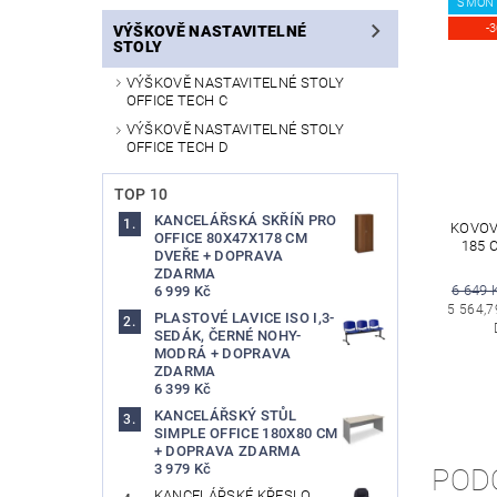
SMON
-
VÝŠKOVĚ NASTAVITELNÉ
STOLY
VÝŠKOVĚ NASTAVITELNÉ STOLY
OFFICE TECH C
VÝŠKOVĚ NASTAVITELNÉ STOLY
OFFICE TECH D
TOP 10
KANCELÁŘSKÁ SKŘÍŇ PRO
KOVOVÁ
OFFICE 80X47X178 CM
185 
DVEŘE + DOPRAVA
ZDARMA
6 649 
6 999 Kč
5 564,7
PLASTOVÉ LAVICE ISO I,3-
SEDÁK, ČERNÉ NOHY-
MODRÁ + DOPRAVA
ZDARMA
6 399 Kč
KANCELÁŘSKÝ STŮL
SIMPLE OFFICE 180X80 CM
+ DOPRAVA ZDARMA
3 979 Kč
POD
KANCELÁŘSKÉ KŘESLO