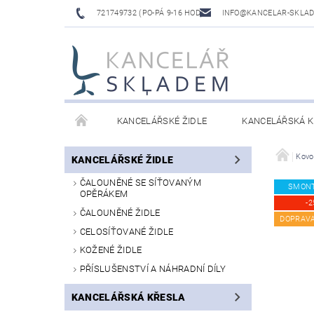
721749732 (PO-PÁ 9-16 HOD)
INFO@KANCELAR-SKLA
KANCELÁŘSKÉ ŽIDLE
KANCELÁŘSKÁ K
LAVICE DO ČEKÁREN
VÝŠKOVĚ NASTAVITELNÉ
Kovo
KANCELÁŘSKÉ ŽIDLE
ČALOUNĚNÉ SE SÍŤOVANÝM
SMON
OPĚRÁKEM
-2
ČALOUNĚNÉ ŽIDLE
DOPRAV
CELOSÍŤOVANÉ ŽIDLE
KOŽENÉ ŽIDLE
PŘÍSLUŠENSTVÍ A NÁHRADNÍ DÍLY
KANCELÁŘSKÁ KŘESLA