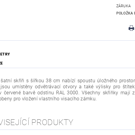
ZÁRUKA
POLOŽKA 
ETRY
ZE
šatní skříň s šířkou 38 cm nabízí spoustu úložného prostor
 jsou umístěny odvětrávací otvory a také výlisky pro štítek
v červené barvě odstínu RAL 3000. Všechny skříňky mají 
obeny pro vložení vlastního visacího zámku.
VISEJÍCÍ PRODUKTY