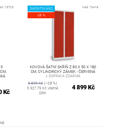
ód:
13723
Kód:
13416
SMONTOVÁNO
-28 %
 5
KOVOVÁ ŠATNÍ SKŘÍŇ Z 80 X 50 X 180
 CM,
CM, CYLINDRICKÝ ZÁMEK - ČERVENÁ
DRÁ
+ DOPRAVA ZDARMA
6 899 Kč
(–28 %)
4 899 Kč
5 927,79 Kč včetně
0 Kč
DPH
íně