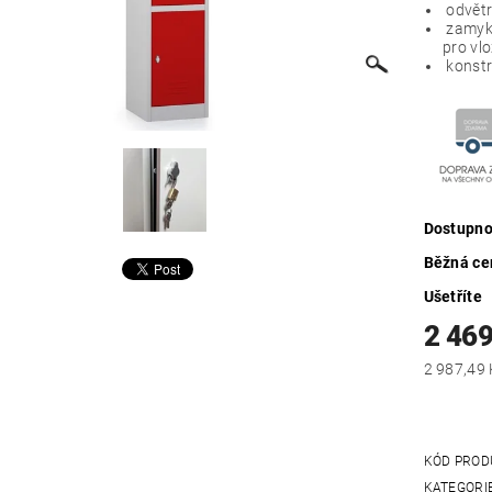
odvětr
zamyká
pro vl
konstr
Dostupno
Běžná ce
Ušetříte
2 469
KÓD PROD
KATEGORI