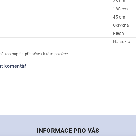
38 cm
185 cm
45 cm
Červená
Plech
Na soklu
í, kdo napíše příspěvek k této položce.
at komentář
INFORMACE PRO VÁS