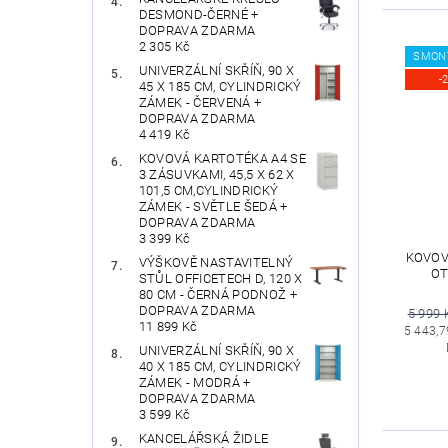
DESMOND-ČERNÉ +
DOPRAVA ZDARMA
2 305 Kč
SMON
UNIVERZÁLNÍ SKŘÍŇ, 90 X
-
45 X 185 CM, CYLINDRICKÝ
ZÁMEK - ČERVENÁ +
DOPRAVA ZDARMA
4 419 Kč
KOVOVÁ KARTOTÉKA A4 SE
3 ZÁSUVKAMI, 45,5 X 62 X
101,5 CM,CYLINDRICKÝ
ZÁMEK - SVĚTLE ŠEDÁ +
DOPRAVA ZDARMA
3 399 Kč
KOVOVÁ
VÝŠKOVĚ NASTAVITELNÝ
OT
STŮL OFFICETECH D, 120 X
80 CM - ČERNÁ PODNOŽ +
DOPRAVA ZDARMA
5 999 
11 899 Kč
5 443,7
UNIVERZÁLNÍ SKŘÍŇ, 90 X
40 X 185 CM, CYLINDRICKÝ
ZÁMEK - MODRÁ +
DOPRAVA ZDARMA
3 599 Kč
KANCELÁŘSKÁ ŽIDLE