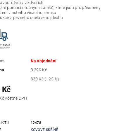
ávací otvory ve dveřích
ní pomocí otočných zámků, které jsou přizpůsobeny
ožení vlastního visacího zámku
ukce z pevného ocelového plechu
st
Na objednání
na
3 299 Kč
830 Kč
(–25 %)
 Kč
2 987,49 Kč včetně DPH
UKTU
12478
E
KOVOVÉ SKŘÍNĚ