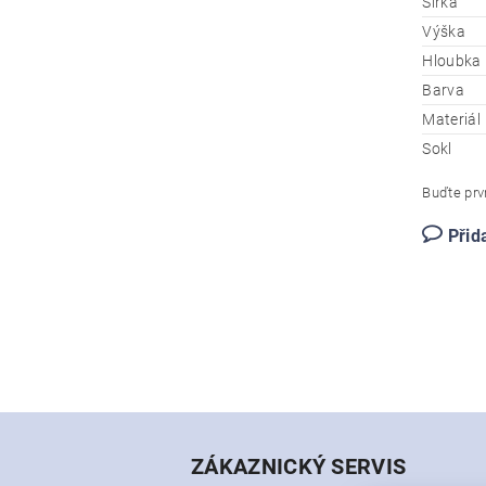
Šířka
Výška
Hloubka
Barva
Materiál
Sokl
Buďte prvn
Přid
ZÁKAZNICKÝ SERVIS