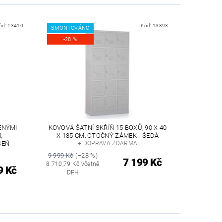
ód:
13410
Kód:
13393
SMONTOVÁNO
-28 %
ĚNÝMI
KOVOVÁ ŠATNÍ SKŘÍŇ 15 BOXŮ, 90 X 40
,
X 185 CM, OTOČNÝ ZÁMEK - ŠEDÁ
ŠEŇ
+ DOPRAVA ZDARMA
9 999 Kč
(–28 %)
7 199 Kč
8 710,79 Kč včetně
9 Kč
DPH