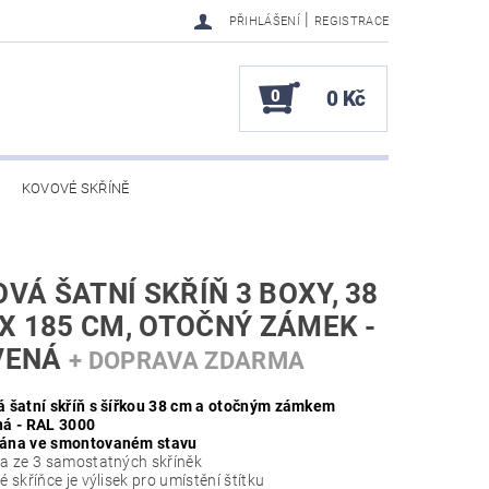
|
PŘIHLÁŠENÍ
REGISTRACE
0
0 Kč
KOVOVÉ SKŘÍNĚ
VÁ ŠATNÍ SKŘÍŇ 3 BOXY, 38
 X 185 CM, OTOČNÝ ZÁMEK -
VENÁ
+ DOPRAVA ZDARMA
á šatní skříň s šířkou 38 cm a otočným zámkem
á - RAL 3000
ána ve smontovaném stavu
a ze 3 samostatných skříněk
 skříňce je výlisek pro umístění štítku