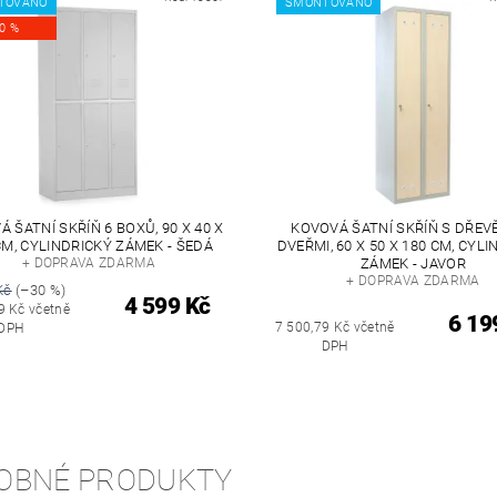
TOVÁNO
SMONTOVÁNO
30 %
 ŠATNÍ SKŘÍŇ 6 BOXŮ, 90 X 40 X
KOVOVÁ ŠATNÍ SKŘÍŇ S DŘEV
CM, CYLINDRICKÝ ZÁMEK - ŠEDÁ
DVEŘMI, 60 X 50 X 180 CM, CYL
+ DOPRAVA ZDARMA
ZÁMEK - JAVOR
+ DOPRAVA ZDARMA
Kč
(–30 %)
4 599 Kč
9 Kč včetně
6 19
7 500,79 Kč včetně
DPH
DPH
OBNÉ PRODUKTY