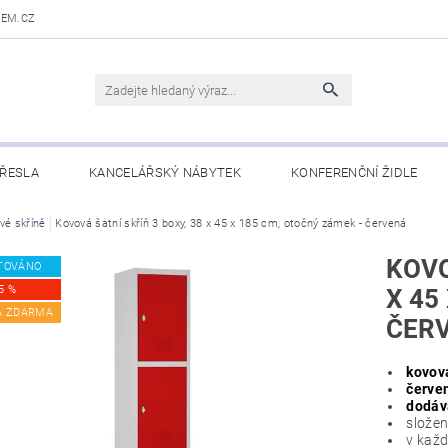
DEM.CZ
ŘESLA
KANCELÁŘSKÝ NÁBYTEK
KONFERENČNÍ ŽIDLE
 STOLY
vé skříně
Kovová šatní skříň 3 boxy, 38 x 45 x 185 cm, otočný zámek - červená
OBCHODNÍ PODMÍNKY
KONTAKTY
KOVO
TOVÁNO
5 %
X 45
A ZDARMA
ČER
kovov
červen
dodáv
složen
v každé