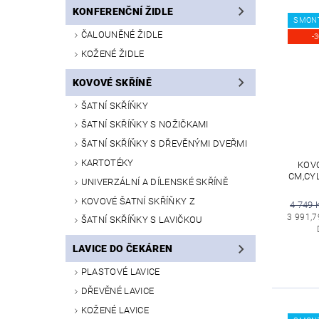
KONFERENČNÍ ŽIDLE
SMON
ČALOUNĚNÉ ŽIDLE
-
KOŽENÉ ŽIDLE
KOVOVÉ SKŘÍNĚ
ŠATNÍ SKŘÍŇKY
ŠATNÍ SKŘÍŇKY S NOŽIČKAMI
ŠATNÍ SKŘÍŇKY S DŘEVĚNÝMI DVEŘMI
KARTOTÉKY
KOVO
CM,CY
UNIVERZÁLNÍ A DÍLENSKÉ SKŘÍNĚ
KOVOVÉ ŠATNÍ SKŘÍŇKY Z
4 749 
3 991,7
ŠATNÍ SKŘÍŇKY S LAVIČKOU
LAVICE DO ČEKÁREN
PLASTOVÉ LAVICE
DŘEVĚNÉ LAVICE
KOŽENÉ LAVICE