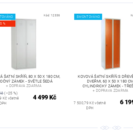
Kód:
12336
K
TOVÁNO
SMONTOVÁNO
25 %
 ŠATNÍ SKŘÍŇ, 80 X 50 X 180 CM,
KOVOVÁ ŠATNÍ SKŘÍŇ S DŘEV
OČNÝ ZÁMEK - SVĚTLE ŠEDÁ
DVEŘMI, 60 X 50 X 180 CM
+ DOPRAVA ZDARMA
CYLINDRICKÝ ZÁMEK - TŘE
+ DOPRAVA ZDARMA
Kč
(–25 %)
4 499 Kč
9 Kč včetně
6 19
7 500,79 Kč včetně
DPH
DPH