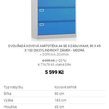
DVOUŘADÁ KOVOVÁ KARTOTÉKA A4 SE 3 ZÁSUVKAMI, 90 X 45
X 102 CM,CYLINDRICKÝ ZÁMEK - MODRÁ
+ DOPRAVA ZDARMA
6 999 Kč
(–20 %)
6 774,79 Kč včetně DPH
5 599 Kč
Typ nábytku
Kovové skříně
Šířka
90 cm
Výška
185 cm
Hloubka
45 cm