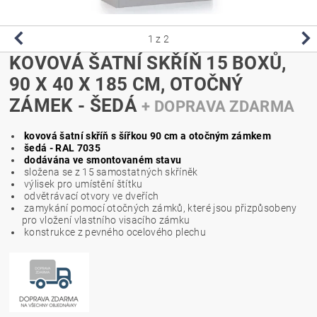
1
z 2
KOVOVÁ ŠATNÍ SKŘÍŇ 15 BOXŮ,
90 X 40 X 185 CM, OTOČNÝ
ZÁMEK - ŠEDÁ
+ DOPRAVA ZDARMA
kovová šatní skříň s šířkou 90 cm a otočným zámkem
šedá - RAL 7035
dodávána ve smontovaném stavu
složena se z 15 samostatných skříněk
výlisek pro umístění štítku
odvětrávací otvory ve dveřích
zamykání pomocí otočných zámků, které jsou přizpůsobeny
pro vložení vlastního visacího zámku
konstrukce z pevného ocelového plechu