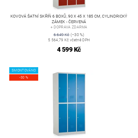
KOVOVÁ ŠATNÍ SKŘÍŇ 6 BOXŮ, 90 X 45 X 185 CM, CYLINDRICKÝ
ZÁMEK - ČERVENÁ
+ DOPRAVA ZDARMA
6 649 Kč
(–30 %)
5 564,79 Kč včetně DPH
4 599 Kč
SMONTOVÁNO
-30 %