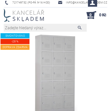
721749732 (PO-PÁ 9-16 HOD)
INFO@KANCELAR-SKLADEM.CZ
0
0 Kč
SMONTOVÁNO
-28 %
DOPRAVA ZDARMA