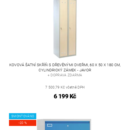
KOVOVÁ ŠATNÍ SKŘÍŇ S DŘEVĚNÝMI DVEŘMI, 60 X 50 X 180 CM,
CYLINDRICKÝ ZÁMEK - JAVOR
+ DOPRAVA ZDARMA
7 500,79 Kč včetně DPH
6 199 Kč
SMONTOVÁNO
-20 %