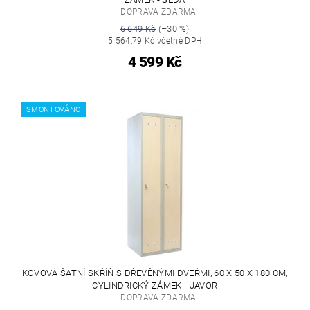
+ DOPRAVA ZDARMA
6 649 Kč
(–30 %)
5 564,79 Kč včetně DPH
4 599 Kč
SMONTOVÁNO
KOVOVÁ ŠATNÍ SKŘÍŇ S DŘEVĚNÝMI DVEŘMI, 60 X 50 X 180 CM,
CYLINDRICKÝ ZÁMEK - JAVOR
+ DOPRAVA ZDARMA