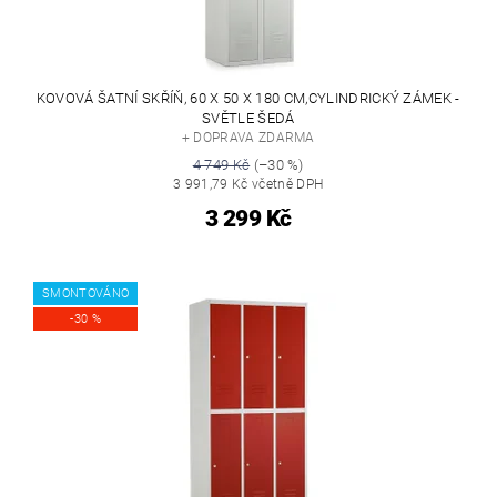
KOVOVÁ ŠATNÍ SKŘÍŇ, 60 X 50 X 180 CM,CYLINDRICKÝ ZÁMEK -
SVĚTLE ŠEDÁ
+ DOPRAVA ZDARMA
4 749 Kč
(–30 %)
3 991,79 Kč včetně DPH
3 299 Kč
SMONTOVÁNO
-30 %