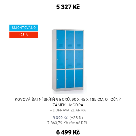
5 327 Kč
SMONTOVÁNO
-28 %
KOVOVÁ ŠATNÍ SKŘÍŇ 9 BOXŮ, 90 X 45 X 185 CM, OTOČNÝ
ZÁMEK - MODRÁ
+ DOPRAVA ZDARMA
9 099 Kč
(–28 %)
7 863,79 Kč včetně DPH
6 499 Kč