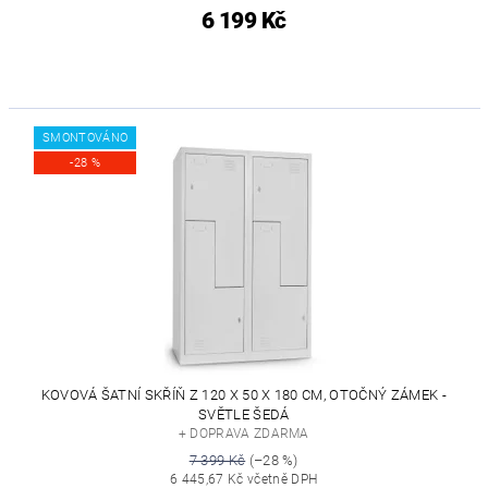
6 199 Kč
SMONTOVÁNO
-28 %
KOVOVÁ ŠATNÍ SKŘÍŇ Z 120 X 50 X 180 CM, OTOČNÝ ZÁMEK -
SVĚTLE ŠEDÁ
+ DOPRAVA ZDARMA
7 399 Kč
(–28 %)
6 445,67 Kč včetně DPH