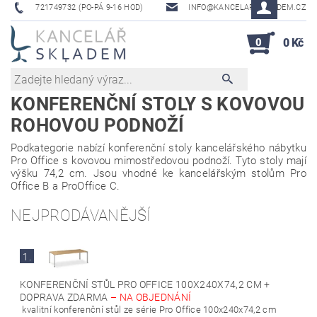
721749732 (PO-PÁ 9-16 HOD)
INFO@KANCELAR-SKLADEM.CZ
0
0 Kč
KONFERENČNÍ STOLY S KOVOVOU
ROHOVOU PODNOŽÍ
Podkategorie nabízí konferenční stoly kancelářského nábytku
Pro Office s kovovou mimostředovou podnoží. Tyto stoly mají
výšku 74,2 cm. Jsou vhodné ke kancelářským stolům Pro
Office B a ProOffice C.
NEJPRODÁVANĚJŠÍ
1.
KONFERENČNÍ STŮL PRO OFFICE 100X240X74,2 CM +
DOPRAVA ZDARMA
–
NA OBJEDNÁNÍ
kvalitní konferenční stůl ze série Pro Office 100x240x74,2 cm