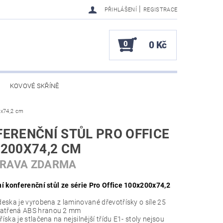
|
PŘIHLÁŠENÍ
REGISTRACE
0
0 Kč
KOVOVÉ SKŘÍNĚ
0x74,2 cm
ERENČNÍ STŮL PRO OFFICE
200X74,2 CM
PRAVA ZDARMA
ní konferenční stůl ze série Pro Office 100x200x74,2
deska je vyrobena z laminované dřevotřísky o síle 25
atřená ABS hranou 2 mm
íska je stlačena na nejsilnější třídu E1- stoly nejsou