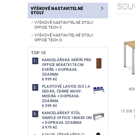
SOU
VÝŠKOVĚ NASTAVITELNÉ
STOLY
VÝŠKOVĚ NASTAVITELNÉ STOLY
OFFICE TECH C
VÝŠKOVĚ NASTAVITELNÉ STOLY
OFFICE TECH D
TOP 10
KANCELÁŘSKÁ SKŘÍŇ PRO
OFFICE 80X47X178 CM
DVEŘE + DOPRAVA
ZDARMA
6 999 Kč
PLASTOVÉ LAVICE ISO I,3-
KO
SEDÁK, ČERNÉ NOHY-
MODRÁ + DOPRAVA
ZDARMA
6 399 Kč
13 308,
KANCELÁŘSKÝ STŮL
SIMPLE OFFICE 180X80 CM
+ DOPRAVA ZDARMA
3 979 Kč
KANCELÁŘSKÉ KŘESLO