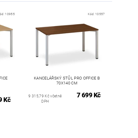
ód:
10955
Kód:
10557
FICE
KANCELÁŘSKÝ STŮL PRO OFFICE B
70X140 CM
7 699 Kč
9 315,79 Kč včetně
9 Kč
DPH