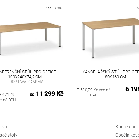
Kód:
10980
K
NFERENČNÍ STŮL PRO OFFICE
KANCELÁŘSKÝ STŮL PRO OFF
100X240X74,2 CM
80X160 CM
+ DOPRAVA ZDARMA
6 19
7 500,79 Kč včetně
11 299 Kč
od
3 671,79
DPH
četně DPH
tku
Konferenční
ské stoly
Obdélníkové