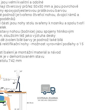
 jsou velmi kvalitní a odolné
ají čtvercový průřez 50x50 mm a jsou povrchově
ny epoxypolyesterovou práškovou barvou
 podnoží je tvořeno čtveřicí nohou, dvojicí rámů a
 podélníků
 části jsou nohy stolu svařeny k nosníku a spolu tvoří
elek
stavy nohou (bočnice) jsou spojeny hliníkovým
em, sloužícím též jako výztuha desky
dě zvolení bílé barvy je podnož také bílá
á rektifikační nohy - možnost vyrovnání podlahy o 15
tí balení je montážní materiál a návod
k je v demontovaném stavu
stolu 742 mm