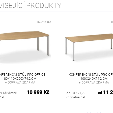
VISEJÍCÍ PRODUKTY
Kód:
10960
K
NFERENČNÍ STŮL PRO OFFICE
KONFERENČNÍ STŮL PRO OF
80/110X200X74,2 CM
100X240X74,2 CM
+ DOPRAVA ZDARMA
+ DOPRAVA ZDARMA
10 999 Kč
11 2
od
79 Kč včetně
od 13 671,79
DPH
Kč včetně DPH