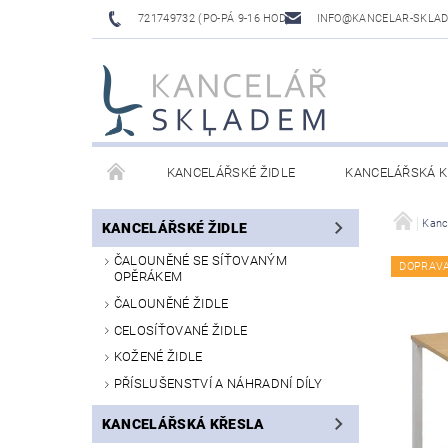
721749732 (PO-PÁ 9-16 HOD)
INFO@KANCELAR-SKLA
KANCELÁŘSKÉ ŽIDLE
KANCELÁŘSKÁ K
LAVICE DO ČEKÁREN
VÝŠKOVĚ NASTAVITELNÉ
Kanc
KANCELÁŘSKÉ ŽIDLE
ČALOUNĚNÉ SE SÍŤOVANÝM
DOPRAV
OPĚRÁKEM
ČALOUNĚNÉ ŽIDLE
CELOSÍŤOVANÉ ŽIDLE
KOŽENÉ ŽIDLE
PŘÍSLUŠENSTVÍ A NÁHRADNÍ DÍLY
KANCELÁŘSKÁ KŘESLA