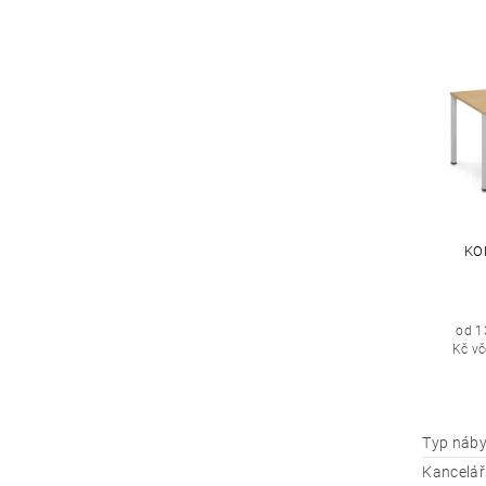
KO
od 1
Kč v
Typ náby
Kancelář