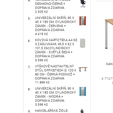
DESMOND-ČERNÉ +
DOPRAVA ZDARMA
2 305 Kč
UNIVERZÁLNÍ SKŘÍŇ, 90 X
45 X 185 CM, CYLINDRICKÝ
ZÁMEK - ČERVENÁ +
DOPRAVA ZDARMA
4 419 Kč
KOVOVÁ KARTOTÉKA A4 SE
3 ZÁSUVKAMI, 45,5 X 62 X
101,5 CM,CYLINDRICKÝ
ZÁMEK - SVĚTLE ŠEDÁ +
DOPRAVA ZDARMA
3 399 Kč
KAN
VÝŠKOVĚ NASTAVITELNÝ
STŮL OFFICETECH D, 120 X
80 CM - ČERNÁ PODNOŽ +
DOPRAVA ZDARMA
6 774,7
11 899 Kč
UNIVERZÁLNÍ SKŘÍŇ, 90 X
40 X 185 CM, CYLINDRICKÝ
ZÁMEK - MODRÁ +
DOPRAVA ZDARMA
3 599 Kč
KANCELÁŘSKÁ ŽIDLE