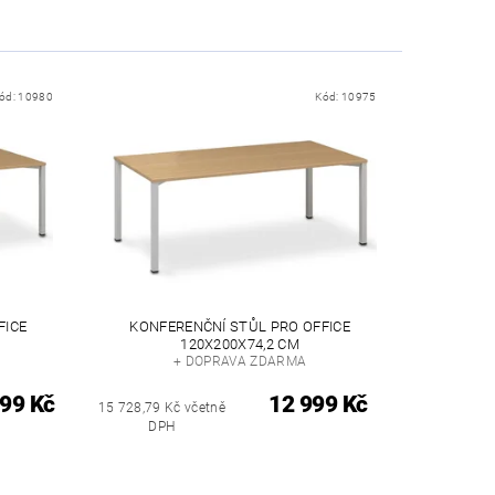
ód:
10980
Kód:
10975
FICE
KONFERENČNÍ STŮL PRO OFFICE
120X200X74,2 CM
+ DOPRAVA ZDARMA
99 Kč
12 999 Kč
15 728,79 Kč včetně
DPH