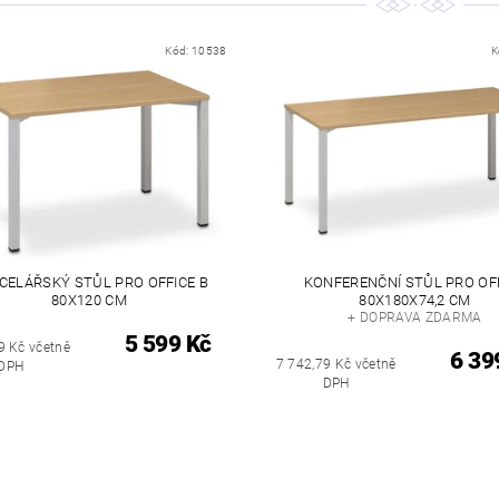
Kód:
10538
K
CELÁŘSKÝ STŮL PRO OFFICE B
KONFERENČNÍ STŮL PRO OF
80X120 CM
80X180X74,2 CM
+ DOPRAVA ZDARMA
5 599 Kč
9 Kč včetně
6 39
7 742,79 Kč včetně
DPH
DPH