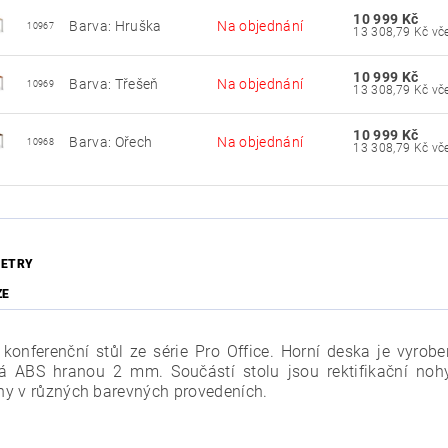
10 999 Kč
Barva: Hruška
Na objednání
10967
13 30
10 999 Kč
Barva: Třešeň
Na objednání
10969
13 30
10 999 Kč
Barva: Ořech
Na objednání
10968
13 30
ETRY
ZE
í konferenční stůl ze série Pro Office. Horní deska je vyro
á ABS hranou 2 mm. Součástí stolu jsou rektifikační nohy
y v různých barevných provedeních.