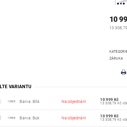
10 9
KATEGORI
ZÁRUKA
LTE VARIANTU
10 999 Kč
Barva: Bílá
Na objednání
10965
13 30
10 999 Kč
Barva: Buk
Na objednání
10966
13 30