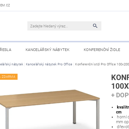
DEM.CZ
ŘESLA
KANCELÁŘSKÝ NÁBYTEK
KONFERENČNÍ ŽIDLE
 STOLY
elářský nábytek
OBCHODNÍ PODMÍNKY
Kancelářský nábytek Pro Office
Konferenční stůl Pro Office 100x20
KONTAKTY
KONF
A ZDARMA
100X
+ DO
kvalit
cm
horní 
mm op
dřevotř