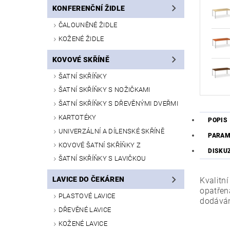
KONFERENČNÍ ŽIDLE
ČALOUNĚNÉ ŽIDLE
KOŽENÉ ŽIDLE
KOVOVÉ SKŘÍNĚ
ŠATNÍ SKŘÍŇKY
ŠATNÍ SKŘÍŇKY S NOŽIČKAMI
ŠATNÍ SKŘÍŇKY S DŘEVĚNÝMI DVEŘMI
KARTOTÉKY
POPIS
UNIVERZÁLNÍ A DÍLENSKÉ SKŘÍNĚ
PARAM
KOVOVÉ ŠATNÍ SKŘÍŇKY Z
DISKU
ŠATNÍ SKŘÍŇKY S LAVIČKOU
LAVICE DO ČEKÁREN
Kvalitn
opatřen
PLASTOVÉ LAVICE
dodáván
DŘEVĚNÉ LAVICE
KOŽENÉ LAVICE