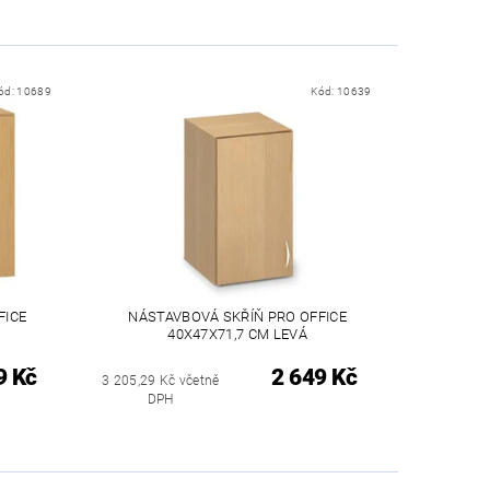
ód:
10689
Kód:
10639
FICE
NÁSTAVBOVÁ SKŘÍŇ PRO OFFICE
40X47X71,7 CM LEVÁ
9 Kč
2 649 Kč
3 205,29 Kč včetně
DPH