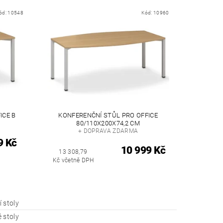
ód:
10548
Kód:
10960
ICE B
KONFERENČNÍ STŮL PRO OFFICE
80/110X200X74,2 CM
+ DOPRAVA ZDARMA
9 Kč
10 999 Kč
13 308,79
Kč včetně DPH
 stoly
 stoly