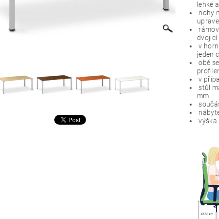
lehké a
nohy m
uprave
rámové
dvojicí
v horní
jeden c
obě se
profil
v přípa
stůl m
mm
součás
nábyte
výška 