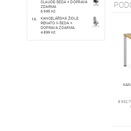
CLAUDE-ŠEDÁ + DOPRAVA
POD
ZDARMA
6 999 Kč
KANCELÁŘSKÁ ŽIDLE
RENATO II-ŠEDÁ +
DOPRAVA ZDARMA
4 899 Kč
KAN
8 952,7