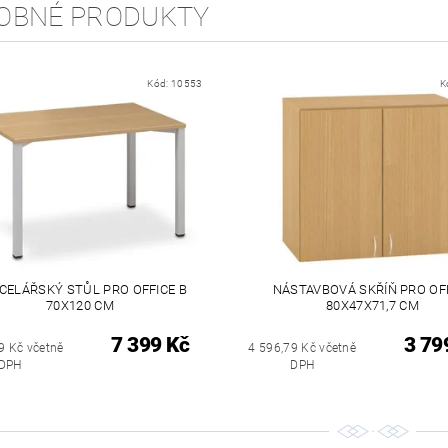
OBNÉ PRODUKTY
Kód:
10553
K
CELÁŘSKÝ STŮL PRO OFFICE B
NÁSTAVBOVÁ SKŘÍŇ PRO OF
70X120 CM
80X47X71,7 CM
7 399 Kč
3 79
9 Kč včetně
4 596,79 Kč včetně
DPH
DPH