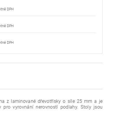
8,79 Kč včetně DPH
8,79 Kč včetně DPH
8,79 Kč včetně DPH
bena z laminované dřevotřísky o síle 25 mm a je
 pro vyrovnání nerovností podlahy. Stoly jsou