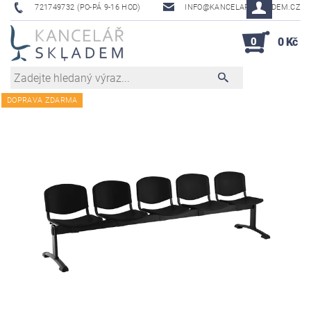
721749732 (PO-PÁ 9-16 HOD)
INFO@KANCELAR-SKLADEM.CZ
0
0 Kč
DOPRAVA ZDARMA