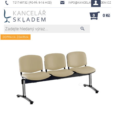
721749732 (PO-PÁ 9-16 HOD)
INFO@KANCELAR-SKLADEM.CZ
0
0 Kč
DOPRAVA ZDARMA