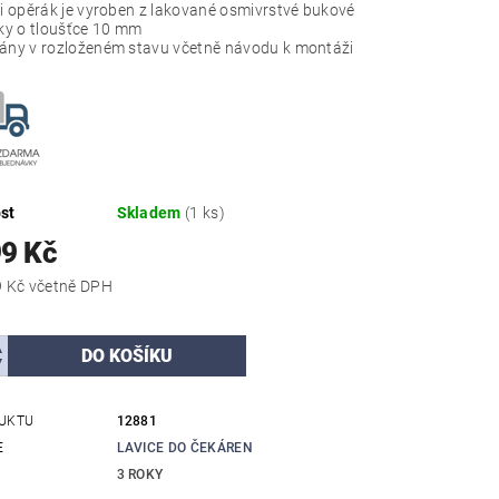
i opěrák je vyroben z lakované osmivrstvé bukové
žky o tloušťce 10 mm
ny v rozloženém stavu včetně návodu k montáži
st
Skladem
(1 ks)
99 Kč
15 486,79 Kč včetně DPH
UKTU
12881
E
LAVICE DO ČEKÁREN
3 ROKY