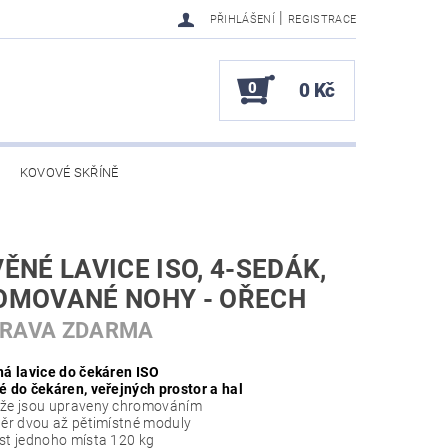
|
PŘIHLÁŠENÍ
REGISTRACE
0
0 Kč
KOVOVÉ SKŘÍNĚ
ĚNÉ LAVICE ISO, 4-SEDÁK,
OMOVANÉ NOHY - OŘECH
PRAVA ZDARMA
ná lavice do čekáren ISO
 do čekáren, veřejných prostor a hal
že jsou upraveny chromováním
ěr dvou až pětimístné moduly
t jednoho místa 120 kg