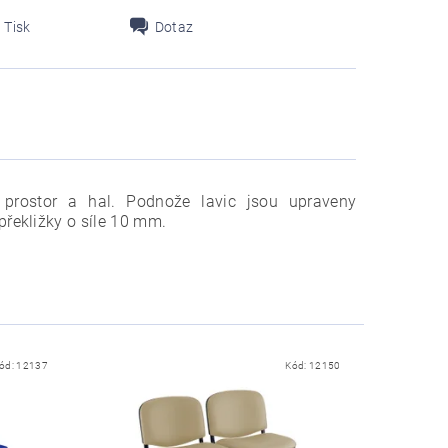
Tisk
Dotaz
 prostor a hal. Podnože lavic jsou upraveny
řekližky o síle 10 mm.
ód:
12137
Kód:
12150