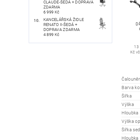
CLAUDE-ŠEDÁ + DOPRAVA
ZDARMA
6 999 Kč
KANCELÁŘSKÁ ŽIDLE
DŘ
RENATO II-ŠEDÁ +
DOPRAVA ZDARMA
4 899 Kč
13
Kč v
Čalouněn
Barva ko
Šířka
Výška
Hloubka
Výška op
Šířka se
Hloubka