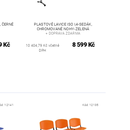
, ČERNÉ
PLASTOVÉ LAVICE ISO I,4-SEDÁK,
CHROMOVANÉ NOHY-ZELENÁ
+ DOPRAVA ZDARMA
9 Kč
8 599 Kč
10 404,79 Kč včetně
DPH
ód:
12141
Kód:
12135