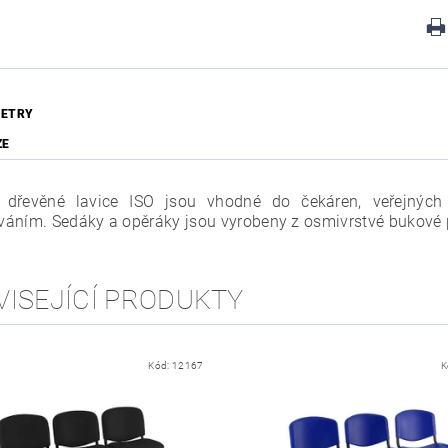
ETRY
ZE
í dřevěné lavice ISO jsou vhodné do čekáren, veřejných
áním. Sedáky a opěráky jsou vyrobeny z osmivrstvé bukové p
VISEJÍCÍ PRODUKTY
Kód:
12167
K