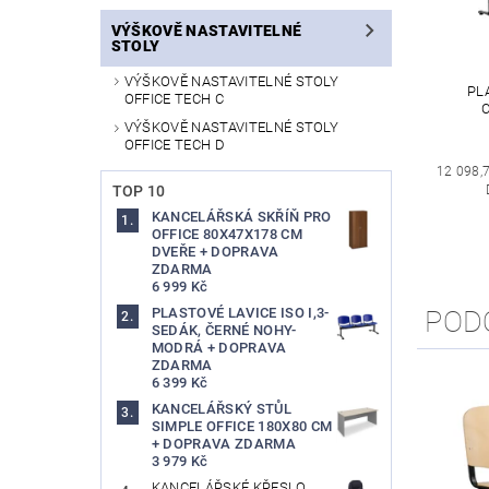
VÝŠKOVĚ NASTAVITELNÉ
STOLY
VÝŠKOVĚ NASTAVITELNÉ STOLY
PL
OFFICE TECH C
VÝŠKOVĚ NASTAVITELNÉ STOLY
OFFICE TECH D
12 098,
TOP 10
KANCELÁŘSKÁ SKŘÍŇ PRO
OFFICE 80X47X178 CM
DVEŘE + DOPRAVA
ZDARMA
6 999 Kč
POD
PLASTOVÉ LAVICE ISO I,3-
SEDÁK, ČERNÉ NOHY-
MODRÁ + DOPRAVA
ZDARMA
6 399 Kč
KANCELÁŘSKÝ STŮL
SIMPLE OFFICE 180X80 CM
+ DOPRAVA ZDARMA
3 979 Kč
KANCELÁŘSKÉ KŘESLO