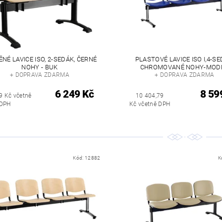
NÉ LAVICE ISO, 2-SEDÁK, ČERNÉ
PLASTOVÉ LAVICE ISO I,4-SE
NOHY - BUK
CHROMOVANÉ NOHY-MOD
+ DOPRAVA ZDARMA
+ DOPRAVA ZDARMA
6 249 Kč
8 59
9 Kč včetně
10 404,79
DPH
Kč včetně DPH
Kód:
12882
K