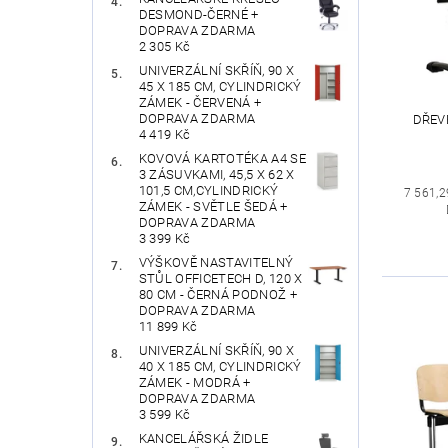
DESMOND-ČERNÉ +
DOPRAVA ZDARMA
2 305 Kč
UNIVERZÁLNÍ SKŘÍŇ, 90 X
45 X 185 CM, CYLINDRICKÝ
ZÁMEK - ČERVENÁ +
DOPRAVA ZDARMA
DŘEVĚ
4 419 Kč
KOVOVÁ KARTOTÉKA A4 SE
3 ZÁSUVKAMI, 45,5 X 62 X
101,5 CM,CYLINDRICKÝ
7 561,2
ZÁMEK - SVĚTLE ŠEDÁ +
DOPRAVA ZDARMA
3 399 Kč
VÝŠKOVĚ NASTAVITELNÝ
STŮL OFFICETECH D, 120 X
80 CM - ČERNÁ PODNOŽ +
DOPRAVA ZDARMA
11 899 Kč
UNIVERZÁLNÍ SKŘÍŇ, 90 X
40 X 185 CM, CYLINDRICKÝ
ZÁMEK - MODRÁ +
DOPRAVA ZDARMA
3 599 Kč
KANCELÁŘSKÁ ŽIDLE