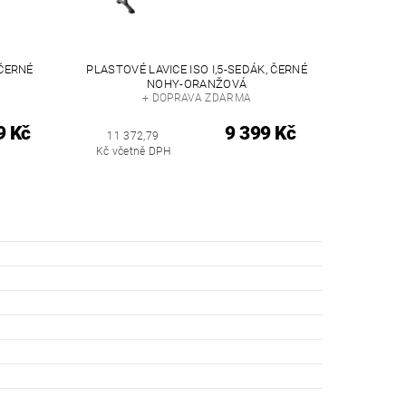
 ČERNÉ
PLASTOVÉ LAVICE ISO I,5-SEDÁK, ČERNÉ
NOHY-ORANŽOVÁ
+ DOPRAVA ZDARMA
9 Kč
9 399 Kč
11 372,79
Kč včetně DPH