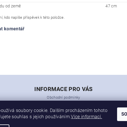
du od země
47 cm
í, kdo napíše příspěvek k této položce.
at komentář
INFORMACE PRO VÁS
Obchodní podmínky
Ochrana osobních údajů
Soubory cookies
oužívá soubory cookie. Dalším procházením tohoto
S
Napište nám
ujete souhlas s jejich používáním.
Více informací.