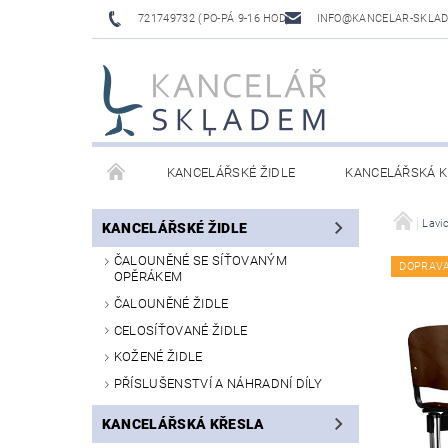
721749732 (PO-PÁ 9-16 HOD)
INFO@KANCELAR-SKLA
KANCELÁŘSKÉ ŽIDLE
KANCELÁŘSKÁ K
LAVICE DO ČEKÁREN
VÝŠKOVĚ NASTAVITELNÉ
Lavi
KANCELÁŘSKÉ ŽIDLE
ČALOUNĚNÉ SE SÍŤOVANÝM
DOPRAV
OPĚRÁKEM
ČALOUNĚNÉ ŽIDLE
CELOSÍŤOVANÉ ŽIDLE
KOŽENÉ ŽIDLE
PŘÍSLUŠENSTVÍ A NÁHRADNÍ DÍLY
KANCELÁŘSKÁ KŘESLA