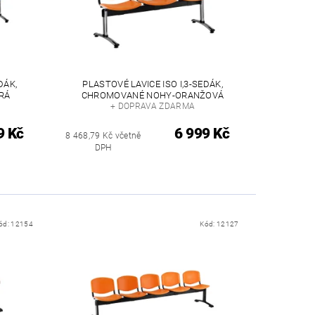
DÁK,
PLASTOVÉ LAVICE ISO I,3-SEDÁK,
RÁ
CHROMOVANÉ NOHY-ORANŽOVÁ
+ DOPRAVA ZDARMA
9 Kč
6 999 Kč
8 468,79 Kč včetně
DPH
ód:
12154
Kód:
12127