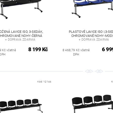
OŽENÁ LAVICE ISO, 3-SEDÁK,
PLASTOVÉ LAVICE ISO I,3-SE
CHROMOVANÉ NOHY-ČERNÁ
CHROMOVANÉ NOHY-MOD
+ DOPRAVA ZDARMA
+ DOPRAVA ZDARMA
8 199 Kč
6 99
9 Kč včetně
8 468,79 Kč včetně
DPH
DPH
Kód:
12144
K