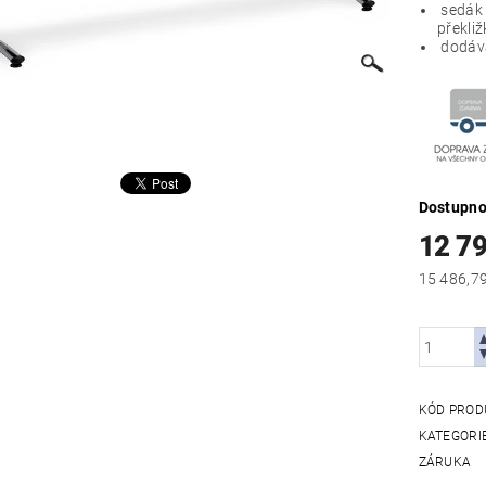
sedák 
překli
dodává
Dostupno
12 7
KÓD PROD
KATEGORI
ZÁRUKA