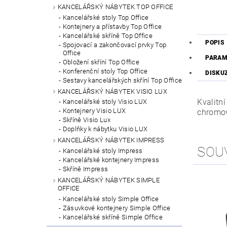
KANCELÁŘSKÝ NÁBYTEK TOP OFFICE
Kancelářské stoly Top Office
Kontejnery a přístavby Top Office
Kancelářské skříně Top Office
POPIS
Spojovací a zakončovací prvky Top
Office
PARAM
Obložení skříní Top Office
Konferenční stoly Top Office
DISKU
Sestavy kancelářských skříní Top Office
KANCELÁŘSKÝ NÁBYTEK VISIO LUX
Kvalitn
Kancelářské stoly Visio LUX
Kontejnery Visio LUX
chromov
Skříně Visio Lux
Doplňky k nábytku Visio LUX
KANCELÁŘSKÝ NÁBYTEK IMPRESS
SOU
Kancelářské stoly Impress
Kancelářské kontejnery Impress
Skříně Impress
KANCELÁŘSKÝ NÁBYTEK SIMPLE
OFFICE
Kancelářské stoly Simple Office
Zásuvkové kontejnery Simple Office
Kancelářské skříně Simple Office