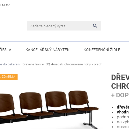
DEM.CZ
ŘESLA
KANCELÁŘSKÝ NÁBYTEK
KONFERENČNÍ ŽIDLE
 STOLY
ce do čekáren
Dřevěné lavice ISO, 4-sedák, chromované nohy - ořech
OBCHODNÍ PODMÍNKY
KONTAKTY
DŘEV
A ZDARMA
CHR
+ DO
dřevě
vhodné
podno
na výb
nosnos