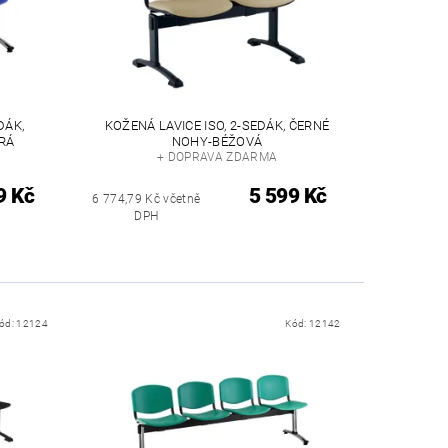
DÁK,
KOŽENÁ LAVICE ISO, 2-SEDÁK, ČERNÉ
RÁ
NOHY-BÉŽOVÁ
+ DOPRAVA ZDARMA
9 Kč
5 599 Kč
6 774,79 Kč včetně
DPH
ód:
12124
Kód:
12142