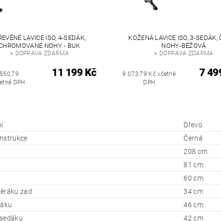
EVĚNÉ LAVICE ISO, 4-SEDÁK,
KOŽENÁ LAVICE ISO, 3-SEDÁK,
CHROMOVANÉ NOHY - BUK
NOHY-BÉŽOVÁ
+ DOPRAVA ZDARMA
+ DOPRAVA ZDARMA
11 199 Kč
7 49
 550,79
9 073,79 Kč včetně
četně DPH
DPH
í
Dřevo
nstrukce
Černá
208 cm
81 cm
60 cm
ěráku zad
34 cm
dáku
46 cm
 sedáku
42 cm