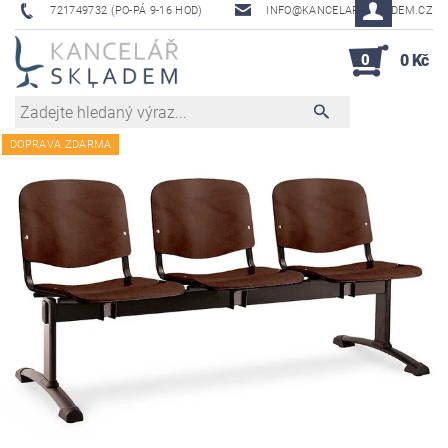
721749732 (PO-PÁ 9-16 HOD)
INFO@KANCELAR-SKLADEM.CZ
0
0 Kč
DOPRAVA ZDARMA