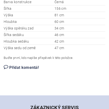
Barva konstrukce
Černá
Šířka
156 cm
Výška
81 cm
Hloubka
60 cm
Výška opěráku zad
34 cm
Šířka sedáku
46 cm
Hloubka sedáku
42 cm
Výška sedu od země
47 cm
Buďte první, kdo napíše příspěvek k této položce.
Přidat komentář
ZÁKAZNICKÝ SERVIS