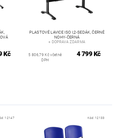
ÁK,
PLASTOVÉ LAVICE ISO I,2-SEDÁK, ČERNÉ
ŽOVÁ
NOHY-ČERNÁ
+ DOPRAVA ZDARMA
9 Kč
4 799 Kč
5 806,79 Kč včetně
DPH
ód:
12147
Kód:
12133