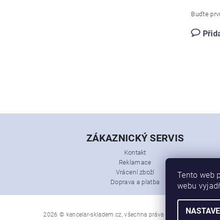
Buďte prvn
Přid
ZÁKAZNICKÝ SERVIS
Kontakt
Reklamace
Vrácení zboží
Tento web p
Doprava a platba
webu vyjadř
NASTAVE
2026 © kancelar-skladem.cz, všechna práva vyhrazena