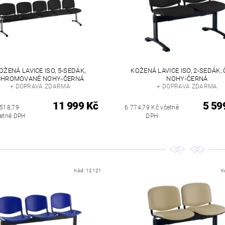
OŽENÁ LAVICE ISO, 5-SEDÁK,
KOŽENÁ LAVICE ISO, 2-SEDÁK,
CHROMOVANÉ NOHY-ČERNÁ
NOHY-ČERNÁ
+ DOPRAVA ZDARMA
+ DOPRAVA ZDARMA
11 999 Kč
5 59
 518,79
6 774,79 Kč včetně
četně DPH
DPH
Kód:
12121
K