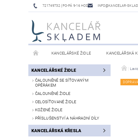
721749732 (PO-PÁ 9-16 HOD)
INFO@KANCELAR-SKLA
KANCELÁŘSKÉ ŽIDLE
KANCELÁŘSKÁ K
LAVICE DO ČEKÁREN
VÝŠKOVĚ NASTAVITELNÉ
Lavi
KANCELÁŘSKÉ ŽIDLE
ČALOUNĚNÉ SE SÍŤOVANÝM
DOPRAV
OPĚRÁKEM
ČALOUNĚNÉ ŽIDLE
CELOSÍŤOVANÉ ŽIDLE
KOŽENÉ ŽIDLE
PŘÍSLUŠENSTVÍ A NÁHRADNÍ DÍLY
KANCELÁŘSKÁ KŘESLA