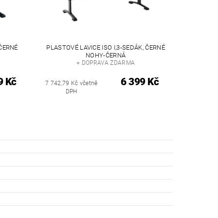
 ČERNÉ
PLASTOVÉ LAVICE ISO I,3-SEDÁK, ČERNÉ
NOHY-ČERNÁ
+ DOPRAVA ZDARMA
9 Kč
6 399 Kč
7 742,79 Kč včetně
DPH