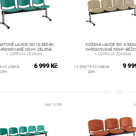
ASTOVÉ LAVICE ISO I,3-SEDÁK,
KOŽENÁ LAVICE ISO, 4-SED
HROMOVANÉ NOHY-ZELENÁ
CHROMOVANÉ NOHY-BÉŽO
+ DOPRAVA ZDARMA
+ DOPRAVA ZDARMA
6 999 Kč
9 99
9 Kč včetně
12 098,79 Kč včetně
DPH
DPH
Kód:
12130
K