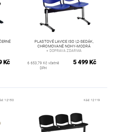
 ČERNÉ
PLASTOVÉ LAVICE ISO I,2-SEDÁK,
CHROMOVANÉ NOHY-MODRÁ
+ DOPRAVA ZDARMA
9 Kč
5 499 Kč
6 653,79 Kč včetně
DPH
ód:
12150
Kód:
12119