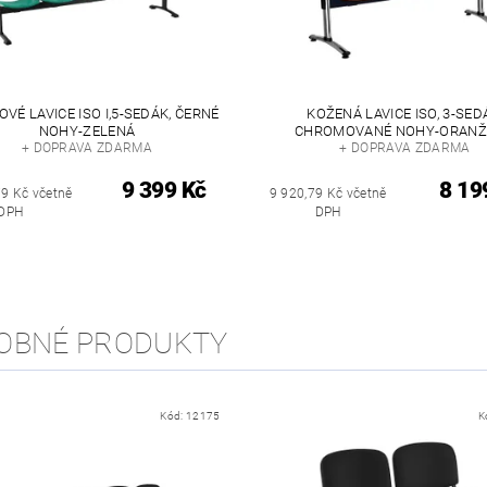
VÉ LAVICE ISO I,5-SEDÁK, ČERNÉ
KOŽENÁ LAVICE ISO, 3-SED
NOHY-ZELENÁ
CHROMOVANÉ NOHY-ORAN
+ DOPRAVA ZDARMA
+ DOPRAVA ZDARMA
9 399 Kč
8 19
79 Kč včetně
9 920,79 Kč včetně
DPH
DPH
OBNÉ PRODUKTY
Kód:
12175
K