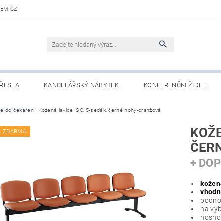
DEM.CZ
ŘESLA
KANCELÁŘSKÝ NÁBYTEK
KONFERENČNÍ ŽIDLE
 STOLY
ce do čekáren
Kožená lavice ISO, 5-sedák, černé nohy-oranžová
OBCHODNÍ PODMÍNKY
KONTAKTY
KOŽE
A ZDARMA
ČER
+ DO
kožen
vhodné
podnož
na výb
nosnos