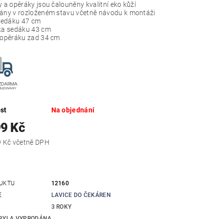
 a opěráky jsou čalouněny kvalitní eko kůží
ny v rozloženém stavu včetně návodu k montáži
sedáku 47 cm
a sedáku 43 cm
opěráku zad 34 cm
st
Na objednání
99 Kč
13 913,79 Kč včetně DPH
UKTU
12160
E
LAVICE DO ČEKÁREN
3 ROKY
BYLA VYPRODÁNA...