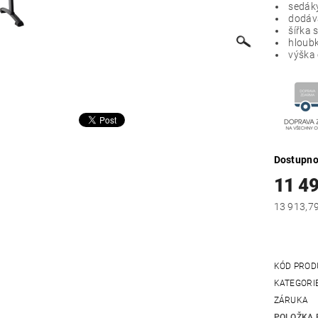
sedáky
dodává
šířka 
hloubk
výška 
Dostupno
11 4
KÓD PROD
KATEGORI
ZÁRUKA
POLOŽKA 