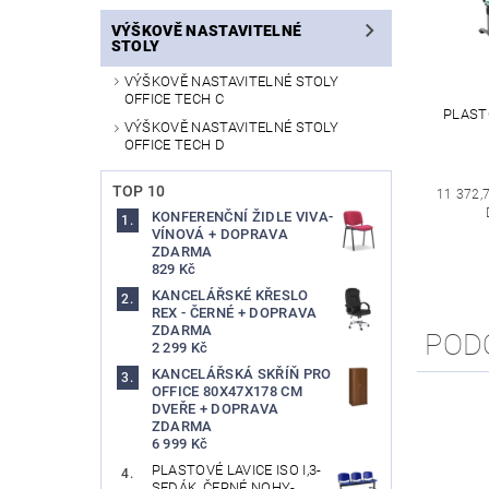
VÝŠKOVĚ NASTAVITELNÉ
STOLY
VÝŠKOVĚ NASTAVITELNÉ STOLY
OFFICE TECH C
PLASTO
VÝŠKOVĚ NASTAVITELNÉ STOLY
OFFICE TECH D
TOP 10
11 372,
KONFERENČNÍ ŽIDLE VIVA-
VÍNOVÁ + DOPRAVA
ZDARMA
829 Kč
KANCELÁŘSKÉ KŘESLO
REX - ČERNÉ + DOPRAVA
ZDARMA
POD
2 299 Kč
KANCELÁŘSKÁ SKŘÍŇ PRO
OFFICE 80X47X178 CM
DVEŘE + DOPRAVA
ZDARMA
6 999 Kč
PLASTOVÉ LAVICE ISO I,3-
SEDÁK, ČERNÉ NOHY-