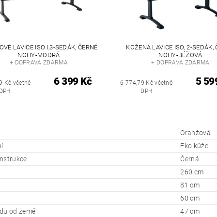
VÉ LAVICE ISO I,3-SEDÁK, ČERNÉ
KOŽENÁ LAVICE ISO, 2-SEDÁK,
NOHY-MODRÁ
NOHY-BÉŽOVÁ
+ DOPRAVA ZDARMA
+ DOPRAVA ZDARMA
6 399 Kč
5 59
9 Kč včetně
6 774,79 Kč včetně
DPH
DPH
Oranžová
í
Eko kůže
nstrukce
Černá
260 cm
81 cm
60 cm
du od země
47 cm