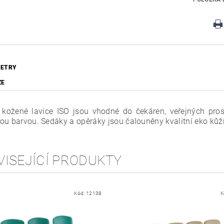
ETRY
ZE
í kožené lavice ISO jsou vhodné do čekáren, veřejných pro
ou barvou. Sedáky a opěráky jsou čalouněny kvalitní eko kůž
VISEJÍCÍ PRODUKTY
Kód:
12138
K