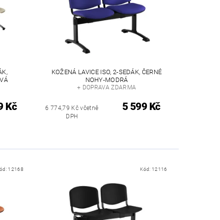
ÁK,
KOŽENÁ LAVICE ISO, 2-SEDÁK, ČERNÉ
VÁ
NOHY-MODRÁ
+ DOPRAVA ZDARMA
9 Kč
5 599 Kč
6 774,79 Kč včetně
DPH
ód:
12168
Kód:
12116