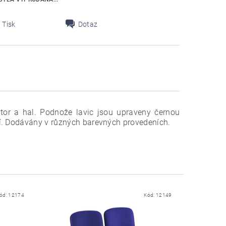
Tisk
Dotaz
stor a hal. Podnože lavic jsou upraveny černou
í. Dodávány v různých barevných provedeních.
ód:
12174
Kód:
12149