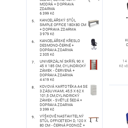
MODRÁ + DOPRAVA
ZDARMA
6 399 Kč
KANCELÁŘSKÝ STŮL
SIMPLE OFFICE 180X80 CM
+ DOPRAVA ZDARMA
3 979 Kč
K
KANCELÁŘSKÉ KŘESLO
DESMOND-ČERNÉ +
DOPRAVA ZDARMA
2 305 Kč
14
UNIVERZÁLNÍ SKŘÍŇ, 90 X
45 X 185 CM, CYLINDRICKÝ
Kč v
ZÁMEK - ČERVENÁ +
DOPRAVA ZDARMA
4 419 Kč
KOVOVÁ KARTOTÉKA A4 SE
3 ZÁSUVKAMI, 45,5 X 62 X
101,5 CM,CYLINDRICKÝ
ZÁMEK - SVĚTLE ŠEDÁ +
DOPRAVA ZDARMA
3 399 Kč
VÝŠKOVĚ NASTAVITELNÝ
STŮL OFFICETECH D, 120 X
80 CM - ČERNÁ PODNOŽ +