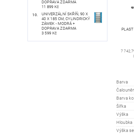
DOPRAVA ZDARMA
11 899 Kč
UNIVERZÁLNÍ SKŘÍŇ, 90 X
40 X 185 CM, CYLINDRICKÝ
ZÁMEK - MODRÁ +
DOPRAVA ZDARMA
PLASTO
3 599 Kč
7 742,7
Barva
Čalouněn
Barva ko
Šířka
Výška
Hloubka
Výška se