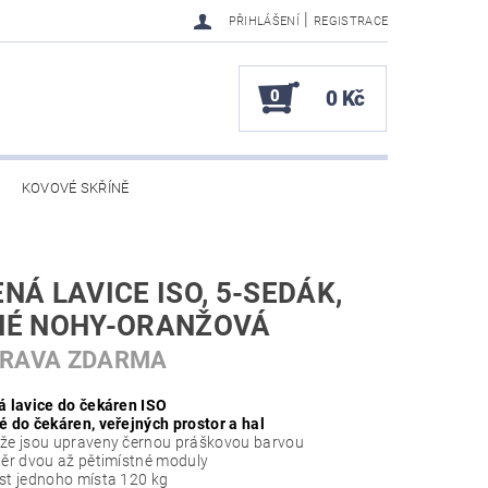
|
PŘIHLÁŠENÍ
REGISTRACE
0
0 Kč
KOVOVÉ SKŘÍNĚ
NÁ LAVICE ISO, 5-SEDÁK,
NÉ NOHY-ORANŽOVÁ
PRAVA ZDARMA
á lavice do čekáren ISO
 do čekáren, veřejných prostor a hal
e jsou upraveny černou práškovou barvou
ěr dvou až pětimístné moduly
t jednoho místa 120 kg