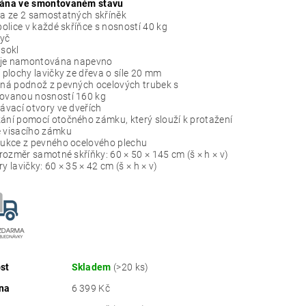
ána ve smontovaném stavu
a ze 2 samostatných skříněk
police v každé skříňce s nosností 40 kg
tyč
sokl
 je namontována napevno
 plochy lavičky ze dřeva o síle 20 mm
ná podnož z pevných ocelových trubek s
tovanou
nosností 160 kg
ávací otvory ve dveřích
ání pomocí otočného zámku
, který slouží k protažení
 visacího zámku
ukce z pevného ocelového plechu
 rozměr samotné skříňky: 60 × 50 × 145 cm (š × h × v)
y lavičky: 60 × 35 × 42 cm (š × h × v)
st
Skladem
(>20 ks)
na
6 399 Kč