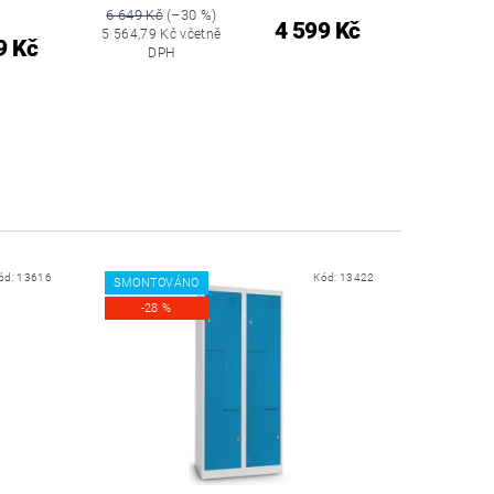
6 649 Kč
(–30 %)
4 599 Kč
5 564,79 Kč včetně
9 Kč
DPH
ód:
13616
Kód:
13422
SMONTOVÁNO
-28 %