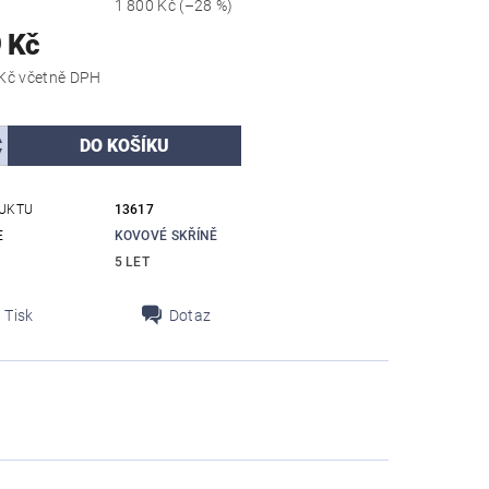
1 800 Kč
(–28 %)
 Kč
5 564,79 Kč včetně DPH
UKTU
13617
E
KOVOVÉ SKŘÍNĚ
5 LET
Tisk
Dotaz