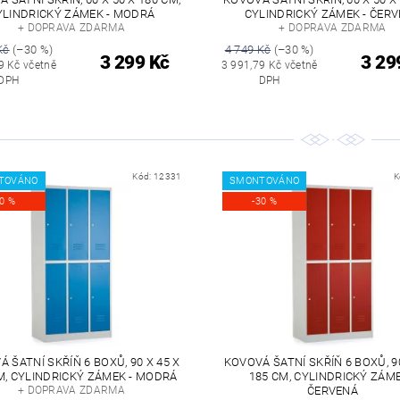
YLINDRICKÝ ZÁMEK - MODRÁ
CYLINDRICKÝ ZÁMEK - ČER
+ DOPRAVA ZDARMA
+ DOPRAVA ZDARMA
Kč
(–30 %)
4 749 Kč
(–30 %)
3 299 Kč
3 29
9 Kč včetně
3 991,79 Kč včetně
DPH
DPH
Kód:
12331
K
TOVÁNO
SMONTOVÁNO
30 %
-30 %
 ŠATNÍ SKŘÍŇ 6 BOXŮ, 90 X 45 X
KOVOVÁ ŠATNÍ SKŘÍŇ 6 BOXŮ, 90
M, CYLINDRICKÝ ZÁMEK - MODRÁ
185 CM, CYLINDRICKÝ ZÁME
+ DOPRAVA ZDARMA
ČERVENÁ