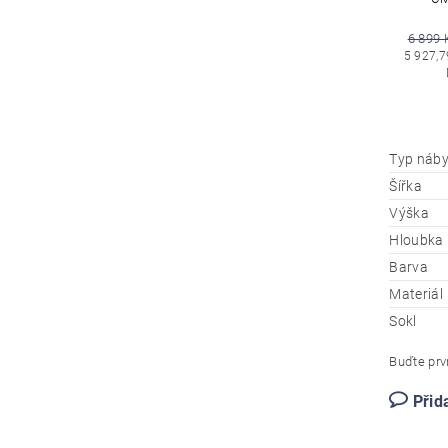
6 899 
5 927,7
Typ náby
Šířka
Výška
Hloubka
Barva
Materiál
Sokl
Buďte prvn
Přid