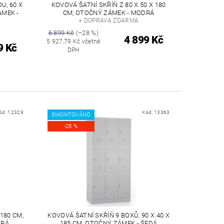
U, 60 X
KOVOVÁ ŠATNÍ SKŘÍŇ Z 80 X 50 X 180
ÁMEK -
CM, OTOČNÝ ZÁMEK - MODRÁ
+ DOPRAVA ZDARMA
6 899 Kč
(–28 %)
4 899 Kč
5 927,79 Kč včetně
9 Kč
DPH
ód:
12329
Kód:
13363
SMONTOVÁNO
-28 %
 180 CM,
KOVOVÁ ŠATNÍ SKŘÍŇ 9 BOXŮ, 90 X 40 X
DRÁ
185 CM, OTOČNÝ ZÁMEK - ŠEDÁ