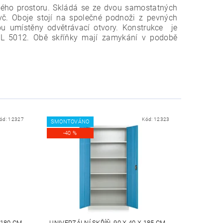
ného prostoru. Skládá se ze dvou samostatných
yč. Oboje stojí na společné podnoži z pevných
u umístěny odvětrávací otvory.
Konstrukce je
AL 5012. Obě skříňky mají zamykání v podobě
ód:
12327
Kód:
12323
SMONTOVÁNO
-40 %
 180 CM,
UNIVERZÁLNÍ SKŘÍŇ, 90 X 40 X 185 CM,