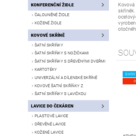
Kovová 
KONFERENČNÍ ŽIDLE
skříněk
ČALOUNĚNÉ ŽIDLE
ocelový
vyrobe
KOŽENÉ ŽIDLE
otočné
KOVOVÉ SKŘÍNĚ
ŠATNÍ SKŘÍŇKY
SOU
ŠATNÍ SKŘÍŇKY S NOŽIČKAMI
ŠATNÍ SKŘÍŇKY S DŘEVĚNÝMI DVEŘMI
KARTOTÉKY
SMON
UNIVERZÁLNÍ A DÍLENSKÉ SKŘÍNĚ
-
KOVOVÉ ŠATNÍ SKŘÍŇKY Z
ŠATNÍ SKŘÍŇKY S LAVIČKOU
LAVICE DO ČEKÁREN
PLASTOVÉ LAVICE
DŘEVĚNÉ LAVICE
KOŽENÉ LAVICE
KOVOVÁ