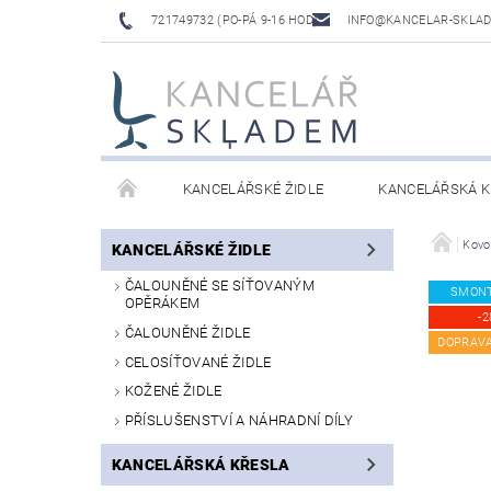
721749732 (PO-PÁ 9-16 HOD)
INFO@KANCELAR-SKLA
KANCELÁŘSKÉ ŽIDLE
KANCELÁŘSKÁ K
LAVICE DO ČEKÁREN
VÝŠKOVĚ NASTAVITELNÉ
Kovo
KANCELÁŘSKÉ ŽIDLE
ČALOUNĚNÉ SE SÍŤOVANÝM
SMON
OPĚRÁKEM
-2
ČALOUNĚNÉ ŽIDLE
DOPRAV
CELOSÍŤOVANÉ ŽIDLE
KOŽENÉ ŽIDLE
PŘÍSLUŠENSTVÍ A NÁHRADNÍ DÍLY
KANCELÁŘSKÁ KŘESLA