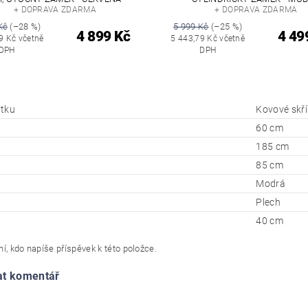
+ DOPRAVA ZDARMA
+ DOPRAVA ZDARMA
Kč
(–28 %)
5 999 Kč
(–25 %)
4 899 Kč
4 49
9 Kč včetně
5 443,79 Kč včetně
DPH
DPH
tku
Kovové skř
60 cm
185 cm
85 cm
Modrá
Plech
40 cm
í, kdo napíše příspěvek k této položce.
at komentář