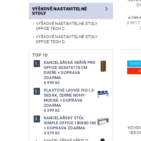
C
VÝŠKOVĚ NASTAVITELNÉ
STOLY
4 749 
3 991,7
VÝŠKOVĚ NASTAVITELNÉ STOLY
OFFICE TECH C
VÝŠKOVĚ NASTAVITELNÉ STOLY
OFFICE TECH D
TOP 10
KANCELÁŘSKÁ SKŘÍŇ PRO
SMON
OFFICE 80X47X178 CM
-
DVEŘE + DOPRAVA
ZDARMA
6 999 Kč
PLASTOVÉ LAVICE ISO I,3-
SEDÁK, ČERNÉ NOHY-
MODRÁ + DOPRAVA
ZDARMA
6 399 Kč
KANCELÁŘSKÝ STŮL
SIMPLE OFFICE 180X80 CM
KOVOVÁ
+ DOPRAVA ZDARMA
185 C
3 979 Kč
KANCELÁŘSKÉ KŘESLO