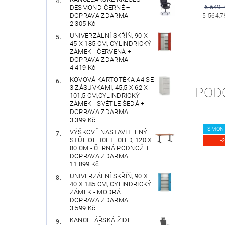
6 649 
DESMOND-ČERNÉ +
DOPRAVA ZDARMA
5 564,7
2 305 Kč
UNIVERZÁLNÍ SKŘÍŇ, 90 X
45 X 185 CM, CYLINDRICKÝ
ZÁMEK - ČERVENÁ +
DOPRAVA ZDARMA
4 419 Kč
KOVOVÁ KARTOTÉKA A4 SE
3 ZÁSUVKAMI, 45,5 X 62 X
POD
101,5 CM,CYLINDRICKÝ
ZÁMEK - SVĚTLE ŠEDÁ +
DOPRAVA ZDARMA
3 399 Kč
SMON
VÝŠKOVĚ NASTAVITELNÝ
STŮL OFFICETECH D, 120 X
-
80 CM - ČERNÁ PODNOŽ +
DOPRAVA ZDARMA
11 899 Kč
UNIVERZÁLNÍ SKŘÍŇ, 90 X
40 X 185 CM, CYLINDRICKÝ
ZÁMEK - MODRÁ +
DOPRAVA ZDARMA
3 599 Kč
KANCELÁŘSKÁ ŽIDLE