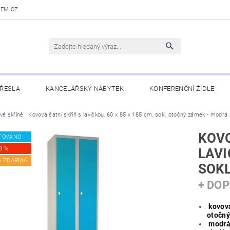
DEM.CZ
ŘESLA
KANCELÁŘSKÝ NÁBYTEK
KONFERENČNÍ ŽIDLE
 STOLY
vé skříně
Kovová šatní skříň s lavičkou, 60 x 85 x 185 cm, sokl, otočný zámek - modrá
OBCHODNÍ PODMÍNKY
KONTAKTY
KOVO
TOVÁNO
8 %
LAVI
A ZDARMA
SOKL
+ DO
kovová
otočn
modrá