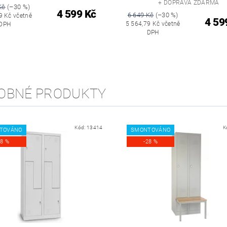
+ DOPRAVA ZDARMA
Kč
(–30 %)
4 599 Kč
6 649 Kč
(–30 %)
9 Kč včetně
4 59
5 564,79 Kč včetně
DPH
DPH
OBNÉ PRODUKTY
Kód:
13414
K
TOVÁNO
SMONTOVÁNO
28 %
-28 %