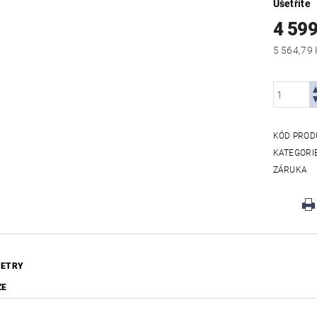
Ušetříte
4 599
KÓD PROD
KATEGORI
ZÁRUKA
ETRY
ZE