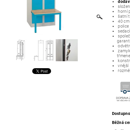
dodáv
složen
horní 
šatní 
40 cm 
police
sedací
společ
garan
odvětr
zamyk
třmene
konstr
vnější
rozměr
Dostupno
Běžná ce