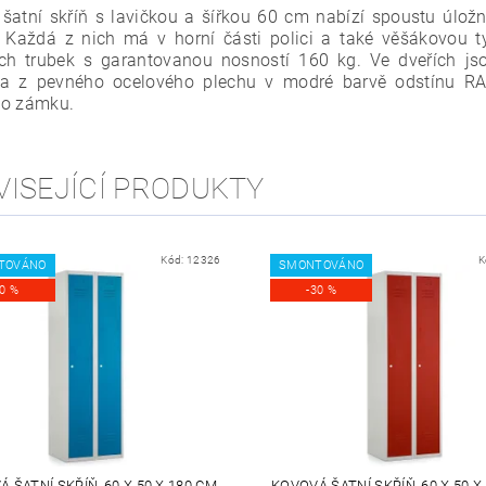
šatní skříň s lavičkou a šířkou 60 cm nabízí spoustu úlož
. Každá z nich má v horní části polici a také věšákovou t
ch trubek s garantovanou nosností 160 kg. Ve dveřích jso
na z pevného ocelového plechu v modré barvě odstínu R
ho zámku.
VISEJÍCÍ PRODUKTY
Kód:
12326
K
TOVÁNO
SMONTOVÁNO
30 %
-30 %
 ŠATNÍ SKŘÍŇ, 60 X 50 X 180 CM,
KOVOVÁ ŠATNÍ SKŘÍŇ, 60 X 50 X