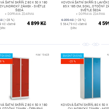
Á ŠATNÍ SKŘÍŇ Z 80 X 50 X 180
KOVOVÁ ŠATNÍ SKŘÍŇ S LAVIČKO
 CYLINDRICKÝ ZÁMEK - SVĚTLE
85 X 185 CM, SOKL, OTOČNÝ Z
ŠEDÁ
SVĚTLE ŠEDÁ
+ DOPRAVA ZDARMA
+ DOPRAVA ZDARMA
Kč
(–28 %)
6 399 Kč
(–28 %)
4 899 Kč
4 59
9 Kč včetně
5 564,79 Kč včetně
DPH
DPH
Kód:
13423
K
TOVÁNO
SMONTOVÁNO
28 %
-25 %
Á ŠATNÍ SKŘÍŇ Z 80 X 50 X 180
KOVOVÁ ŠATNÍ SKŘÍŇ, 80 X 50 X
, OTOČNÝ ZÁMEK - ČERVENÁ
CYLINDRICKÝ ZÁMEK - MO