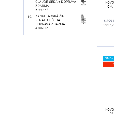
CLAUDE-ŠEDÁ + DOPRAVA
KOVOV
ZDARMA
CM,
6 999 Kč
KANCELÁŘSKÁ ŽIDLE
RENATO II-ŠEDÁ +
6 899 
DOPRAVA ZDARMA
5 927,7
4 899 Kč
SMON
-
KOVOV
CM