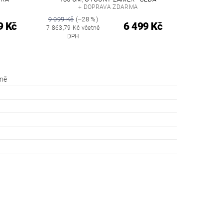
+ DOPRAVA ZDARMA
9 099 Kč
(–28 %)
9 Kč
6 499 Kč
7 863,79 Kč včetně
DPH
íně