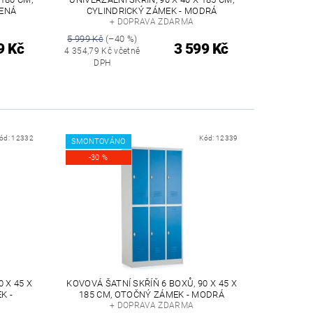
VENÁ
CYLINDRICKÝ ZÁMEK - MODRÁ
+ DOPRAVA ZDARMA
5 999 Kč
(–40 %)
9 Kč
3 599 Kč
4 354,79 Kč včetně
DPH
ód:
12332
Kód:
12339
SMONTOVÁNO
-30 %
 X 45 X
KOVOVÁ ŠATNÍ SKŘÍŇ 6 BOXŮ, 90 X 45 X
K -
185 CM, OTOČNÝ ZÁMEK - MODRÁ
+ DOPRAVA ZDARMA