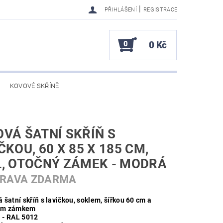
|
PŘIHLÁŠENÍ
REGISTRACE
0
0 Kč
KOVOVÉ SKŘÍNĚ
VÁ ŠATNÍ SKŘÍŇ S
ČKOU, 60 X 85 X 185 CM,
, OTOČNÝ ZÁMEK - MODRÁ
PRAVA ZDARMA
 šatní skříň s lavičkou, soklem, šířkou 60 cm a
ým zámkem
 - RAL 5012