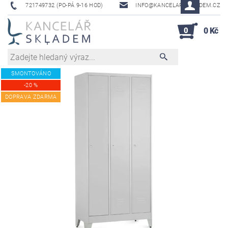
721749732 (PO-PÁ 9-16 HOD)
INFO@KANCELAR-SKLADEM.CZ
0
0 Kč
SMONTOVÁNO
-20 %
DOPRAVA ZDARMA