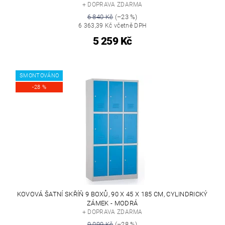
+ DOPRAVA ZDARMA
6 840 Kč
(–23 %)
6 363,39 Kč včetně DPH
5 259 Kč
SMONTOVÁNO
-28 %
KOVOVÁ ŠATNÍ SKŘÍŇ 9 BOXŮ, 90 X 45 X 185 CM, CYLINDRICKÝ
ZÁMEK - MODRÁ
+ DOPRAVA ZDARMA
9 099 Kč
(–28 %)