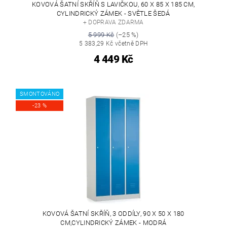
KOVOVÁ ŠATNÍ SKŘÍŇ S LAVIČKOU, 60 X 85 X 185 CM,
CYLINDRICKÝ ZÁMEK - SVĚTLE ŠEDÁ
+ DOPRAVA ZDARMA
5 999 Kč
(–25 %)
5 383,29 Kč včetně DPH
4 449 Kč
SMONTOVÁNO
-23 %
KOVOVÁ ŠATNÍ SKŘÍŇ, 3 ODDÍLY, 90 X 50 X 180
CM,CYLINDRICKÝ ZÁMEK - MODRÁ