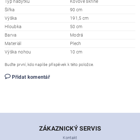
Typ nábytku
Kovové skříně
Šířka
90 cm
Výška
191,5 cm
Hloubka
50 cm
Barva
Modrá
Materiál
Plech
Výška nohou
10 cm
Buďte první, kdo napíše příspěvek k této položce.
Přidat komentář
ZÁKAZNICKÝ SERVIS
Kontakt