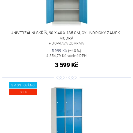
UNIVERZÁLNÍ SKŘÍŇ, 90 X 40 X 185 CM, CYLINDRICKÝ ZÁMEK -
MODRÁ
+ DOPRAVA ZDARMA
5 999 Kč
(–40 %)
4 354,79 Kč včetně DPH
3 599 Kč
SMONTOVÁNO
-30 %