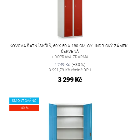
KOVOVÁ ŠATNÍ SKŘÍŇ, 60 X 50 X 180 CM, CYLINDRICKÝ ZÁMEK -
ČERVENÁ
+ DOPRAVA ZDARMA
4 749 Kč
(–30 %)
3 991,79 Kč včetně DPH
3 299 Kč
SMONTOVÁNO
-40 %