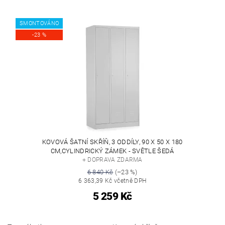
SMONTOVÁNO
-23 %
KOVOVÁ ŠATNÍ SKŘÍŇ, 3 ODDÍLY, 90 X 50 X 180
CM,CYLINDRICKÝ ZÁMEK - SVĚTLE ŠEDÁ
+ DOPRAVA ZDARMA
6 840 Kč
(–23 %)
6 363,39 Kč včetně DPH
5 259 Kč