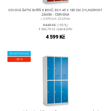
KOVOVÁ ŠATNÍ SKŘÍŇ 6 BOXŮ, 90 X 45 X 185 CM, CYLINDRICKÝ
ZÁMEK - ČERVENÁ
+ DOPRAVA ZDARMA
6 649 Kč
(–30 %)
5 564,79 Kč včetně DPH
4 599 Kč
SMONTOVÁNO
-30 %