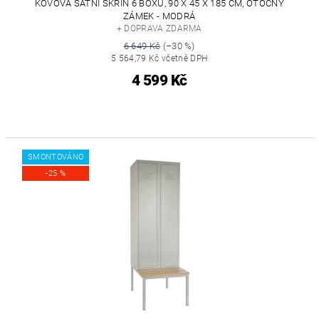
KOVOVÁ ŠATNÍ SKŘÍŇ 6 BOXŮ, 90 X 45 X 185 CM, OTOČNÝ
ZÁMEK - MODRÁ
+ DOPRAVA ZDARMA
6 649 Kč
(–30 %)
5 564,79 Kč včetně DPH
4 599 Kč
SMONTOVÁNO
-25 %