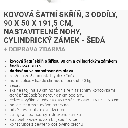
KOVOVÁ ŠATNÍ SKŘÍŇ, 3 ODDÍLY,
90 X 50 X 191,5 CM,
NASTAVITELNÉ NOHY,
CYLINDRICKÝ ZÁMEK - ŠEDÁ
+ DOPRAVA ZDARMA
kovová šatní skříň s šířkou 90 cm a cylindrickým zámkem
šedá - RAL 7035
dodávána ve smontovaném stavu
složena ze 3 samostatných skříněk
horní police v každé skříňce s nosností 40 kg
věšák
skříně stojí na 10 cm nohách s rektifikačními koncovkami,
které přizpůsobíte nerovnostem podlahy.
celková výška je tedy nastavitelná v rozsahu 191,5–193 cm
police je namontována napevno
odvětrávací otvory ve dveřích
zamykání pomocí cylindrického zámku
součástí každého zámku jsou 2 klíče
konstrukce z pevného ocelového plechu