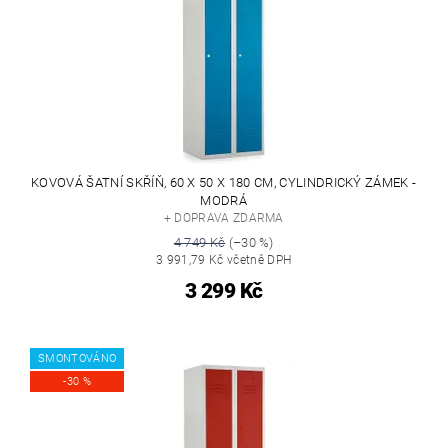
KOVOVÁ ŠATNÍ SKŘÍŇ, 60 X 50 X 180 CM, CYLINDRICKÝ ZÁMEK -
MODRÁ
+ DOPRAVA ZDARMA
4 749 Kč
(–30 %)
3 991,79 Kč včetně DPH
3 299 Kč
SMONTOVÁNO
-30 %