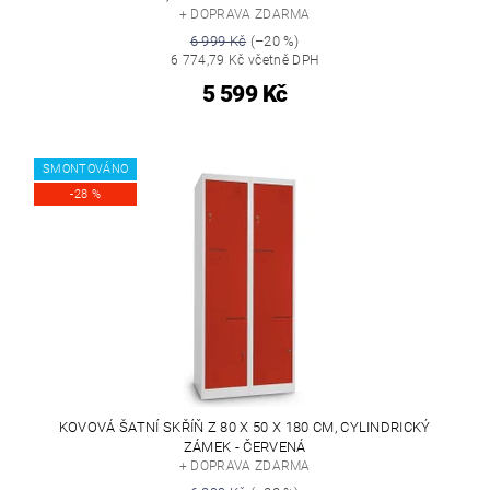
+ DOPRAVA ZDARMA
6 999 Kč
(–20 %)
6 774,79 Kč včetně DPH
5 599 Kč
SMONTOVÁNO
-28 %
KOVOVÁ ŠATNÍ SKŘÍŇ Z 80 X 50 X 180 CM, CYLINDRICKÝ
ZÁMEK - ČERVENÁ
+ DOPRAVA ZDARMA