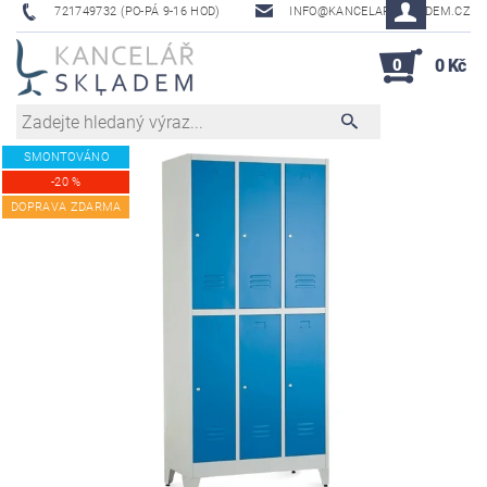
721749732 (PO-PÁ 9-16 HOD)
INFO@KANCELAR-SKLADEM.CZ
0
0 Kč
SMONTOVÁNO
-20 %
DOPRAVA ZDARMA