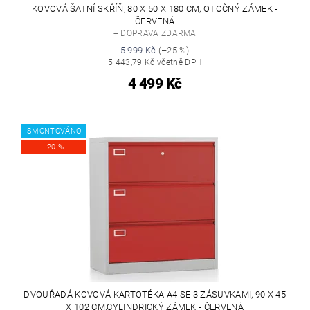
KOVOVÁ ŠATNÍ SKŘÍŇ, 80 X 50 X 180 CM, OTOČNÝ ZÁMEK -
ČERVENÁ
+ DOPRAVA ZDARMA
5 999 Kč
(–25 %)
5 443,79 Kč včetně DPH
4 499 Kč
SMONTOVÁNO
-20 %
DVOUŘADÁ KOVOVÁ KARTOTÉKA A4 SE 3 ZÁSUVKAMI, 90 X 45
X 102 CM,CYLINDRICKÝ ZÁMEK - ČERVENÁ