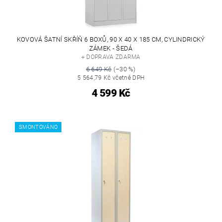
KOVOVÁ ŠATNÍ SKŘÍŇ 6 BOXŮ, 90 X 40 X 185 CM, CYLINDRICKÝ
ZÁMEK - ŠEDÁ
+ DOPRAVA ZDARMA
6 649 Kč
(–30 %)
5 564,79 Kč včetně DPH
4 599 Kč
SMONTOVÁNO