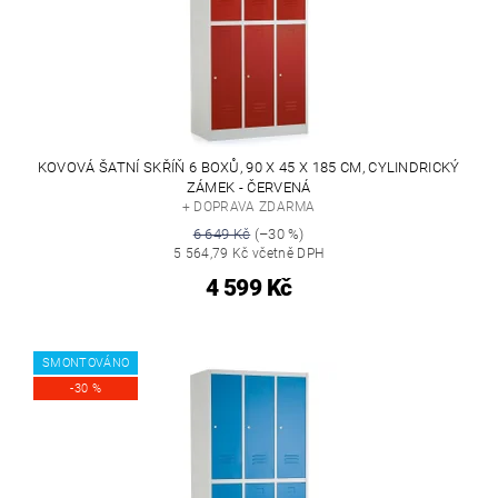
KOVOVÁ ŠATNÍ SKŘÍŇ 6 BOXŮ, 90 X 45 X 185 CM, CYLINDRICKÝ
ZÁMEK - ČERVENÁ
+ DOPRAVA ZDARMA
6 649 Kč
(–30 %)
5 564,79 Kč včetně DPH
4 599 Kč
SMONTOVÁNO
-30 %