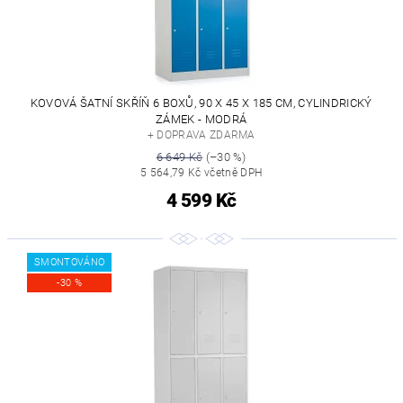
KOVOVÁ ŠATNÍ SKŘÍŇ 6 BOXŮ, 90 X 45 X 185 CM, CYLINDRICKÝ
ZÁMEK - MODRÁ
+ DOPRAVA ZDARMA
6 649 Kč
(–30 %)
5 564,79 Kč včetně DPH
4 599 Kč
SMONTOVÁNO
-30 %