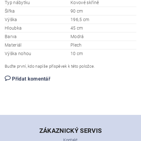
Typ nábytku
Kovové skříně
Šířka
90 cm
Výška
196,5 cm
Hloubka
45 cm
Barva
Modrá
Materiál
Plech
Výška nohou
10 cm
Buďte první, kdo napíše příspěvek k této položce.
Přidat komentář
ZÁKAZNICKÝ SERVIS
Kontakt