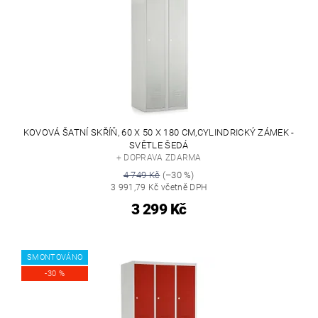
KOVOVÁ ŠATNÍ SKŘÍŇ, 60 X 50 X 180 CM,CYLINDRICKÝ ZÁMEK -
SVĚTLE ŠEDÁ
+ DOPRAVA ZDARMA
4 749 Kč
(–30 %)
3 991,79 Kč včetně DPH
3 299 Kč
SMONTOVÁNO
-30 %