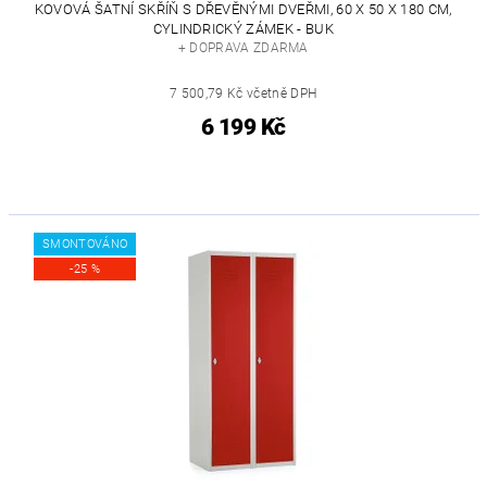
KOVOVÁ ŠATNÍ SKŘÍŇ S DŘEVĚNÝMI DVEŘMI, 60 X 50 X 180 CM,
CYLINDRICKÝ ZÁMEK - BUK
+ DOPRAVA ZDARMA
7 500,79 Kč včetně DPH
6 199 Kč
SMONTOVÁNO
-25 %