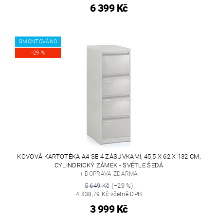
6 399 Kč
SMONTOVÁNO
-29 %
KOVOVÁ KARTOTÉKA A4 SE 4 ZÁSUVKAMI, 45,5 X 62 X 132 CM,
CYLINDRICKÝ ZÁMEK - SVĚTLE ŠEDÁ
+ DOPRAVA ZDARMA
5 649 Kč
(–29 %)
4 838,79 Kč včetně DPH
3 999 Kč