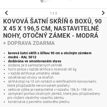
1
z 2
KOVOVÁ ŠATNÍ SKŘÍŇ 6 BOXŮ, 90
X 45 X 196,5 CM, NASTAVITELNÉ
NOHY, OTOČNÝ ZÁMEK - MODRÁ
+ DOPRAVA ZDARMA
kovová šatní skříň s šířkou 90 cm a otočným zámkem
modrá - RAL 5012
dodávána ve smontovaném stavu
složena ze 6 samostatných skříněk
horní police v každé skříňce s nosností 40 kg
v každé skříňce je umístěný věšák
odvětrávací otvory ve dveřích
skříně stojí na 10 cm nohách s rektifikačními koncovkami,
které přizpůsobíte nerovnostem podlahy
celková výška je nastavitelná v rozsahu 196,5–198 cm.
zamykání pomocí otočných zámků, které jsou přizpůsobeny
pro vložení vlastního visacího zámku
konstrukce z pevného ocelového plechu