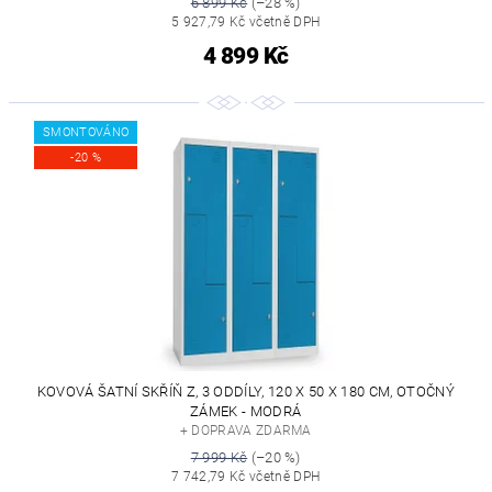
6 899 Kč
(–28 %)
5 927,79 Kč včetně DPH
4 899 Kč
SMONTOVÁNO
-20 %
KOVOVÁ ŠATNÍ SKŘÍŇ Z, 3 ODDÍLY, 120 X 50 X 180 CM, OTOČNÝ
ZÁMEK - MODRÁ
+ DOPRAVA ZDARMA
7 999 Kč
(–20 %)
7 742,79 Kč včetně DPH