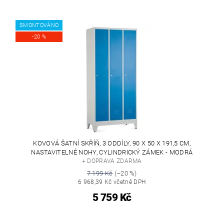
SMONTOVÁNO
-20 %
KOVOVÁ ŠATNÍ SKŘÍŇ, 3 ODDÍLY, 90 X 50 X 191,5 CM,
NASTAVITELNÉ NOHY, CYLINDRICKÝ ZÁMEK - MODRÁ
+ DOPRAVA ZDARMA
7 199 Kč
(–20 %)
6 968,39 Kč včetně DPH
5 759 Kč