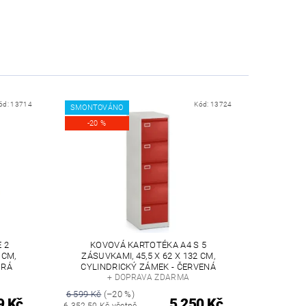
ód:
13714
Kód:
13724
SMONTOVÁNO
-20 %
 2
KOVOVÁ KARTOTÉKA A4 S 5
 CM,
ZÁSUVKAMI, 45,5 X 62 X 132 CM,
DRÁ
CYLINDRICKÝ ZÁMEK - ČERVENÁ
+ DOPRAVA ZDARMA
6 599 Kč
(–20 %)
9 Kč
5 250 Kč