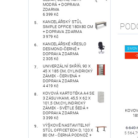
MODRÁ + DOPRAVA
ZDARMA
6 399 Kč
KANCELÁŘSKÝ STŮL
POD
SIMPLE OFFICE 180X80 CM
+ DOPRAVA ZDARMA
3 979 Kč
KANCELÁŘSKÉ KŘESLO
SMON
DESMOND-ČERNÉ +
DOPRAVA ZDARMA
-
2 305 Kč
UNIVERZÁLNÍ SKŘÍŇ, 90 X
45 X 185 CM, CYLINDRICKÝ
ZÁMEK - ČERVENÁ +
DOPRAVA ZDARMA
4 419 Kč
KOVOVÁ KARTOTÉKA A4 SE
3 ZÁSUVKAMI, 45,5 X 62 X
101,5 CM,CYLINDRICKÝ
ZÁMEK - SVĚTLE ŠEDÁ +
KOVOVÁ
DOPRAVA ZDARMA
18
3 399 Kč
VÝŠKOVĚ NASTAVITELNÝ
6 649 
STŮL OFFICETECH D, 120 X
5 564,7
80 CM - ČERNÁ PODNOŽ +