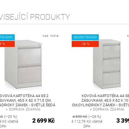
VISEJÍCÍ PRODUKTY
Kód:
12316
K
TOVÁNO
SMONTOVÁNO
23 %
-26 %
OVOVÁ KARTOTÉKA A4 SE 2
KOVOVÁ KARTOTÉKA A4 SE
SUVKAMI, 45,5 X 62 X 71,5 CM,
ZÁSUVKAMI, 45,5 X 62 X 10
NDRICKÝ ZÁMEK - SVĚTLE ŠEDÁ
CM,CYLINDRICKÝ ZÁMEK - SVĚT
+ DOPRAVA ZDARMA
+ DOPRAVA ZDARMA
Kč
(–23 %)
4 599 Kč
(–26 %)
2 699 Kč
3 39
9 Kč včetně
4 112,79 Kč včetně
DPH
DPH