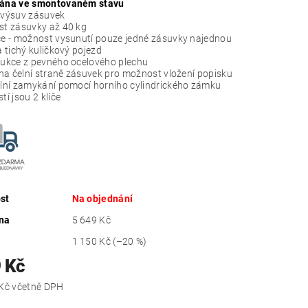
ána ve smontovaném stavu
výsuv zásuvek
t zásuvky až 40 kg
e - možnost vysunutí pouze jedné zásuvky najednou
a tichý kuličkový pojezd
ukce z pevného ocelového plechu
 na čelní straně zásuvek pro možnost vložení popisku
lní zamykání pomocí horního cylindrického zámku
í jsou 2 klíče
st
Na objednání
na
5 649 Kč
1 150 Kč
(–20 %)
 Kč
5 443,79 Kč včetně DPH