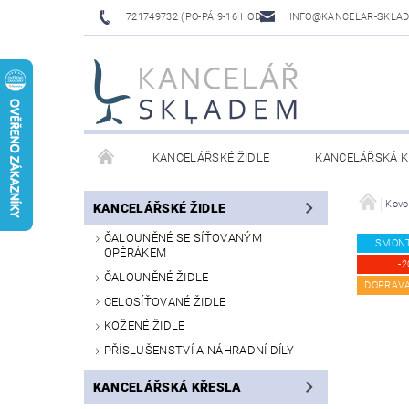
721749732 (PO-PÁ 9-16 HOD)
INFO@KANCELAR-SKLA
KANCELÁŘSKÉ ŽIDLE
KANCELÁŘSKÁ K
LAVICE DO ČEKÁREN
VÝŠKOVĚ NASTAVITELNÉ
Kovo
KANCELÁŘSKÉ ŽIDLE
ČALOUNĚNÉ SE SÍŤOVANÝM
SMON
OPĚRÁKEM
-2
ČALOUNĚNÉ ŽIDLE
DOPRAV
CELOSÍŤOVANÉ ŽIDLE
KOŽENÉ ŽIDLE
PŘÍSLUŠENSTVÍ A NÁHRADNÍ DÍLY
KANCELÁŘSKÁ KŘESLA