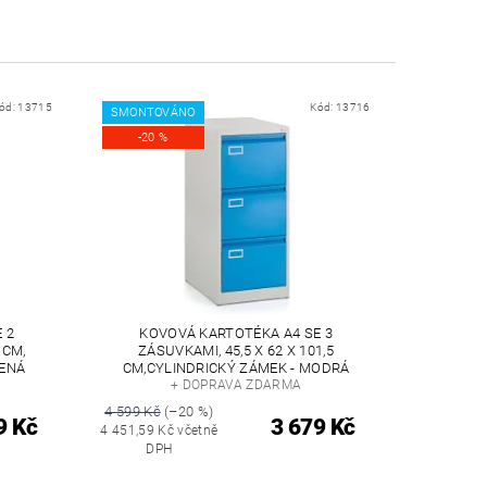
ód:
13715
Kód:
13716
SMONTOVÁNO
-20 %
 2
KOVOVÁ KARTOTÉKA A4 SE 3
 CM,
ZÁSUVKAMI, 45,5 X 62 X 101,5
VENÁ
CM,CYLINDRICKÝ ZÁMEK - MODRÁ
+ DOPRAVA ZDARMA
4 599 Kč
(–20 %)
9 Kč
3 679 Kč
4 451,59 Kč včetně
DPH