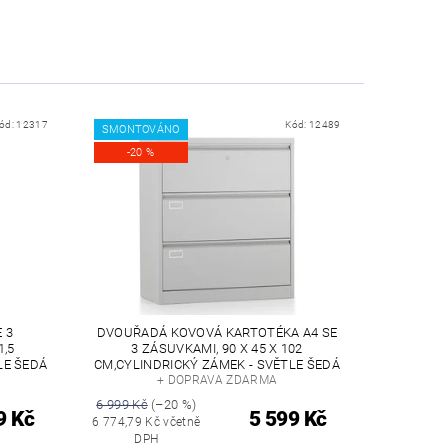
ód:
12317
Kód:
12489
SMONTOVÁNO
-20 %
 3
DVOUŘADÁ KOVOVÁ KARTOTÉKA A4 SE
1,5
3 ZÁSUVKAMI, 90 X 45 X 102
LE ŠEDÁ
CM,CYLINDRICKÝ ZÁMEK - SVĚTLE ŠEDÁ
+ DOPRAVA ZDARMA
6 999 Kč
(–20 %)
9 Kč
5 599 Kč
6 774,79 Kč včetně
DPH