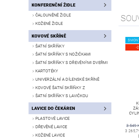
KONFERENČNÍ ŽIDLE
ČALOUNĚNÉ ŽIDLE
SOU
KOŽENÉ ŽIDLE
KOVOVÉ SKŘÍNĚ
SMON
ŠATNÍ SKŘÍŇKY
-
ŠATNÍ SKŘÍŇKY S NOŽIČKAMI
ŠATNÍ SKŘÍŇKY S DŘEVĚNÝMI DVEŘMI
KARTOTÉKY
UNIVERZÁLNÍ A DÍLENSKÉ SKŘÍNĚ
KOVOVÉ ŠATNÍ SKŘÍŇKY Z
ŠATNÍ SKŘÍŇKY S LAVIČKOU
K
ZÁ
LAVICE DO ČEKÁREN
CYLI
PLASTOVÉ LAVICE
3 549 
DŘEVĚNÉ LAVICE
3 265,7
KOŽENÉ LAVICE