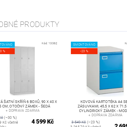
OBNÉ PRODUKTY
Kód:
13362
K
TOVÁNO
SMONTOVÁNO
30 %
-23 %
 ŠATNÍ SKŘÍŇ 6 BOXŮ, 90 X 40 X
KOVOVÁ KARTOTÉKA A4 SE
5 CM, OTOČNÝ ZÁMEK - ŠEDÁ
ZÁSUVKAMI, 45,5 X 62 X 71,5
+ DOPRAVA ZDARMA
CYLINDRICKÝ ZÁMEK - MO
+ DOPRAVA ZDARMA
Kč
(–30 %)
4 599 Kč
3 549 Kč
(–23 %)
9 Kč včetně
2 69