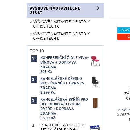
VÝŠKOVĚ NASTAVITELNÉ
STOLY
VÝŠKOVĚ NASTAVITELNÉ STOLY
OFFICE TECH C
SMON
VÝŠKOVĚ NASTAVITELNÉ STOLY
-
OFFICE TECH D
TOP 10
KONFERENČNÍ ŽIDLE VIVA-
VÍNOVÁ + DOPRAVA
ZDARMA
829 Kč
KANCELÁŘSKÉ KŘESLO
REX - ČERNÉ + DOPRAVA
ZDARMA
K
2 299 Kč
ZÁ
C
KANCELÁŘSKÁ SKŘÍŇ PRO
OFFICE 80X47X178 CM
DVEŘE + DOPRAVA
3 549 
ZDARMA
3 265,7
6 999 Kč
PLASTOVÉ LAVICE ISO I,3-
SEDÁK, ČERNÉ NOHY-