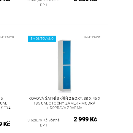
6 352,50 Kč včetně
DPH
ód:
13628
Kód:
13637
SMONTOVÁNO
 5
KOVOVÁ ŠATNÍ SKŘÍŇ 2 BOXY, 38 X 45 X
 CM,
185 CM, OTOČNÝ ZÁMEK - MODRÁ
E ŠEDÁ
+ DOPRAVA ZDARMA
2 999 Kč
3 628,79 Kč včetně
9 Kč
DPH