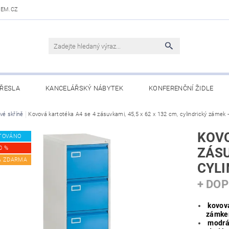
DEM.CZ
ŘESLA
KANCELÁŘSKÝ NÁBYTEK
KONFERENČNÍ ŽIDLE
 STOLY
vé skříně
Kovová kartotéka A4 se 4 zásuvkami, 45,5 x 62 x 132 cm, cylindrický zámek 
OBCHODNÍ PODMÍNKY
KONTAKTY
KOVO
TOVÁNO
0 %
ZÁSU
A ZDARMA
CYLI
+ DO
kovová
zámk
modrá