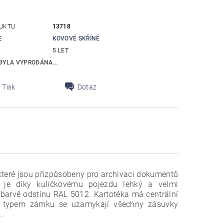
UKTU
13718
E
KOVOVÉ SKŘÍNĚ
5 LET
BYLA VYPRODÁNA...
Tisk
Dotaz
které jsou přizpůsobeny pro archivaci dokumentů
je díky kuličkovému pojezdu lehký a velmi
barvě odstínu RAL 5012. Kartotéka má centrální
o typem zámku se uzamykají všechny zásuvky
.