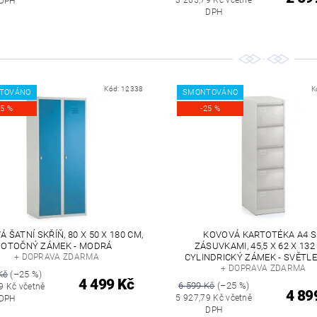
3 265,79 Kč včetně
DPH
DPH
Kód:
12338
K
TOVÁNO
SMONTOVÁNO
25 %
-25 %
 ŠATNÍ SKŘÍŇ, 80 X 50 X 180 CM,
KOVOVÁ KARTOTÉKA A4 S
OTOČNÝ ZÁMEK - MODRÁ
ZÁSUVKAMI, 45,5 X 62 X 132
+ DOPRAVA ZDARMA
CYLINDRICKÝ ZÁMEK - SVĚTL
+ DOPRAVA ZDARMA
Kč
(–25 %)
4 499 Kč
6 599 Kč
(–25 %)
9 Kč včetně
4 89
5 927,79 Kč včetně
DPH
DPH