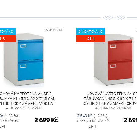
Kód:
13714
K
TOVÁNO
SMONTOVÁNO
23 %
-23 %
OVOVÁ KARTOTÉKA A4 SE 2
KOVOVÁ KARTOTÉKA A4 SE
SUVKAMI, 45,5 X 62 X 71,5 CM,
ZÁSUVKAMI, 45,5 X 62 X 71,5
YLINDRICKÝ ZÁMEK - MODRÁ
CYLINDRICKÝ ZÁMEK - ČER
+ DOPRAVA ZDARMA
+ DOPRAVA ZDARMA
Kč
(–23 %)
3 549 Kč
(–23 %)
2 699 Kč
2 69
9 Kč včetně
3 265,79 Kč včetně
DPH
DPH