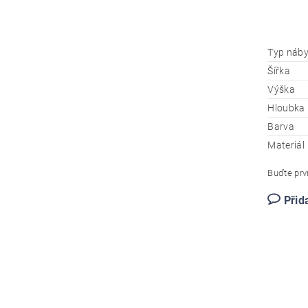
Typ náby
Šířka
Výška
Hloubka
Barva
Materiál
Buďte prvn
Přid