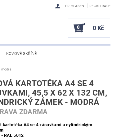
|
PŘIHLÁŠENÍ
REGISTRACE
0
0 Kč
KOVOVÉ SKŘÍNĚ
- modrá
VÁ KARTOTÉKA A4 SE 4
VKAMI, 45,5 X 62 X 132 CM,
NDRICKÝ ZÁMEK - MODRÁ
PRAVA ZDARMA
 kartotéka A4 se 4 zásuvkami a cylindrickým
em
 - RAL 5012