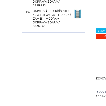
DOPRAVA ZDARMA
11 899 Kč
UNIVERZÁLNÍ SKŘÍŇ, 90 X
40 X 185 CM, CYLINDRICKÝ
ZÁMEK - MODRÁ +
DOPRAVA ZDARMA
3 599 Kč
SMON
-
KOVOVÁ
5 999 
5 443,7