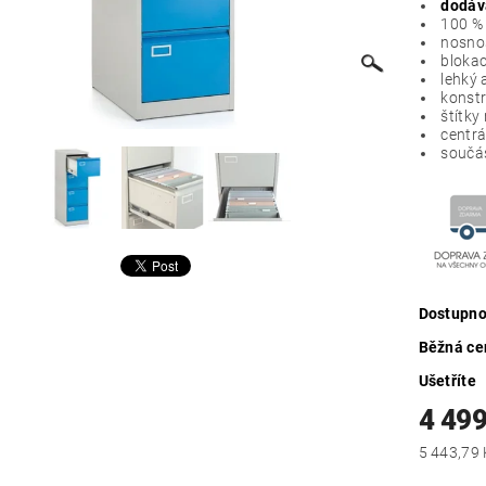
dodáv
100 % 
nosnos
blokac
lehký 
konstr
štítky
centrá
součást
Dostupno
Běžná ce
Ušetříte
4 499