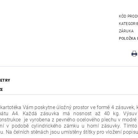
KÓD PROD
KATEGORI
ZÁRUKA
POLOŽKA 
ETRY
ZE
kartotéka Vám poskytne úložný prostor ve formě 4 zásuvek, 
mátu A4. Každá zásuvka má nosnost až 40 kg. Výsuv 
Konstrukce je vyrobena z pevného ocelového plechu v modré 
ní v podobě cylindrického zámku u horní zásuvky. Tímt
u. Na čelních stěnách jsou umístěny štítky pro vložení popisu