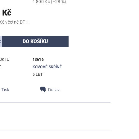
1 800 Kč
(–28 %)
 Kč
5 564,79 Kč včetně DPH
UKTU
13616
E
KOVOVÉ SKŘÍNĚ
5 LET
Tisk
Dotaz