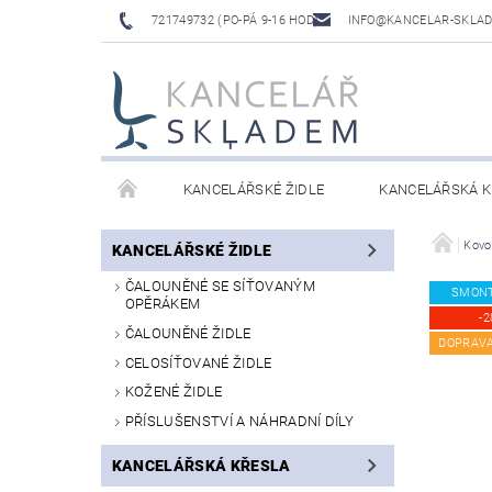
721749732 (PO-PÁ 9-16 HOD)
INFO@KANCELAR-SKLA
KANCELÁŘSKÉ ŽIDLE
KANCELÁŘSKÁ K
LAVICE DO ČEKÁREN
VÝŠKOVĚ NASTAVITELNÉ
Kovo
KANCELÁŘSKÉ ŽIDLE
ČALOUNĚNÉ SE SÍŤOVANÝM
SMON
OPĚRÁKEM
-2
ČALOUNĚNÉ ŽIDLE
DOPRAV
CELOSÍŤOVANÉ ŽIDLE
KOŽENÉ ŽIDLE
PŘÍSLUŠENSTVÍ A NÁHRADNÍ DÍLY
KANCELÁŘSKÁ KŘESLA