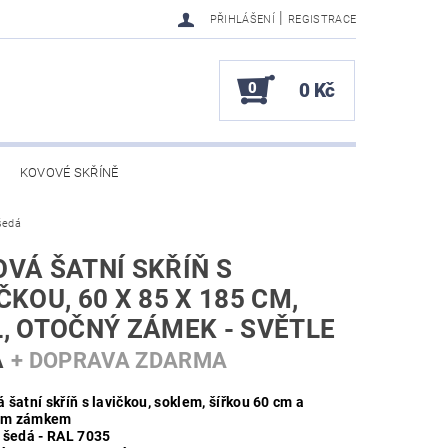
|
PŘIHLÁŠENÍ
REGISTRACE
0
0 Kč
KOVOVÉ SKŘÍNĚ
 šedá
VÁ ŠATNÍ SKŘÍŇ S
ČKOU, 60 X 85 X 185 CM,
, OTOČNÝ ZÁMEK - SVĚTLE
Á
+ DOPRAVA ZDARMA
 šatní skříň s lavičkou, soklem, šířkou 60 cm a
ým zámkem
 šedá - RAL 7035