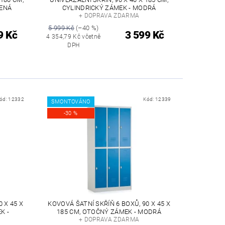
VENÁ
CYLINDRICKÝ ZÁMEK - MODRÁ
+ DOPRAVA ZDARMA
5 999 Kč
(–40 %)
9 Kč
3 599 Kč
4 354,79 Kč včetně
DPH
ód:
12332
Kód:
12339
SMONTOVÁNO
-30 %
 X 45 X
KOVOVÁ ŠATNÍ SKŘÍŇ 6 BOXŮ, 90 X 45 X
K -
185 CM, OTOČNÝ ZÁMEK - MODRÁ
+ DOPRAVA ZDARMA