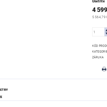
Ušetříte
4 599
KÓD PROD
KATEGORI
ZÁRUKA
ETRY
ZE