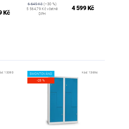
6 649 Kč
(–30 %)
4 599 Kč
5 564,79 Kč včetně
9 Kč
DPH
ód:
13393
Kód:
13694
SMONTOVÁNO
-28 %