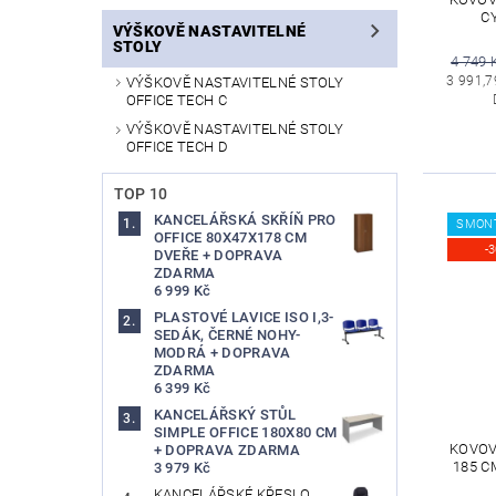
C
VÝŠKOVĚ NASTAVITELNÉ
STOLY
4 749 
3 991,7
VÝŠKOVĚ NASTAVITELNÉ STOLY
OFFICE TECH C
VÝŠKOVĚ NASTAVITELNÉ STOLY
OFFICE TECH D
TOP 10
KANCELÁŘSKÁ SKŘÍŇ PRO
SMON
OFFICE 80X47X178 CM
-
DVEŘE + DOPRAVA
ZDARMA
6 999 Kč
PLASTOVÉ LAVICE ISO I,3-
SEDÁK, ČERNÉ NOHY-
MODRÁ + DOPRAVA
ZDARMA
6 399 Kč
KANCELÁŘSKÝ STŮL
SIMPLE OFFICE 180X80 CM
KOVOVÁ
+ DOPRAVA ZDARMA
185 C
3 979 Kč
KANCELÁŘSKÉ KŘESLO