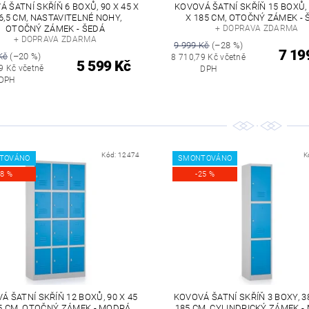
 ŠATNÍ SKŘÍŇ 6 BOXŮ, 90 X 45 X
KOVOVÁ ŠATNÍ SKŘÍŇ 15 BOXŮ, 
6,5 CM, NASTAVITELNÉ NOHY,
X 185 CM, OTOČNÝ ZÁMEK - 
OTOČNÝ ZÁMEK - ŠEDÁ
+ DOPRAVA ZDARMA
+ DOPRAVA ZDARMA
9 999 Kč
(–28 %)
7 19
Kč
(–20 %)
8 710,79 Kč včetně
5 599 Kč
9 Kč včetně
DPH
DPH
Kód:
12474
K
TOVÁNO
SMONTOVÁNO
28 %
-25 %
Á ŠATNÍ SKŘÍŇ 12 BOXŮ, 90 X 45
KOVOVÁ ŠATNÍ SKŘÍŇ 3 BOXY, 38
5 CM, OTOČNÝ ZÁMEK - MODRÁ
185 CM, CYLINDRICKÝ ZÁMEK 