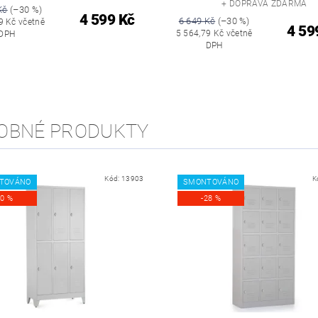
+ DOPRAVA ZDARMA
Kč
(–30 %)
4 599 Kč
6 649 Kč
(–30 %)
9 Kč včetně
4 59
5 564,79 Kč včetně
DPH
DPH
OBNÉ PRODUKTY
Kód:
13903
K
TOVÁNO
SMONTOVÁNO
20 %
-28 %