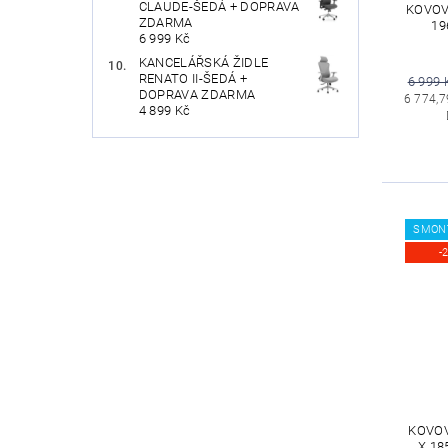
CLAUDE-ŠEDÁ + DOPRAVA
KOVOVÁ
ZDARMA
19
6 999 Kč
KANCELÁŘSKÁ ŽIDLE
RENATO II-ŠEDÁ +
6 999 
DOPRAVA ZDARMA
6 774,7
4 899 Kč
SMON
-
KOVOV
X 18