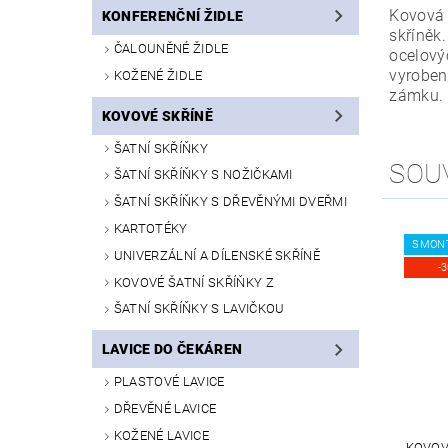
Kovová 
KONFERENČNÍ ŽIDLE
skříněk
ČALOUNĚNÉ ŽIDLE
ocelový
vyroben
KOŽENÉ ŽIDLE
zámku.
KOVOVÉ SKŘÍNĚ
ŠATNÍ SKŘÍŇKY
SOU
ŠATNÍ SKŘÍŇKY S NOŽIČKAMI
ŠATNÍ SKŘÍŇKY S DŘEVĚNÝMI DVEŘMI
KARTOTÉKY
SMON
UNIVERZÁLNÍ A DÍLENSKÉ SKŘÍNĚ
-
KOVOVÉ ŠATNÍ SKŘÍŇKY Z
ŠATNÍ SKŘÍŇKY S LAVIČKOU
LAVICE DO ČEKÁREN
PLASTOVÉ LAVICE
DŘEVĚNÉ LAVICE
KOŽENÉ LAVICE
KOVOVÁ