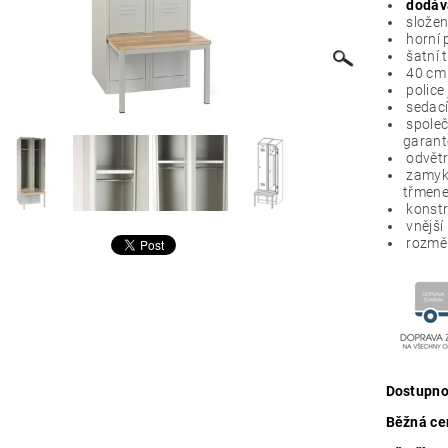
dodáv
složen
horní 
šatní 
40 cm 
police
sedací
společ
garan
odvětr
zamyk
třmene
konstr
vnější
rozměr
Dostupno
Běžná ce