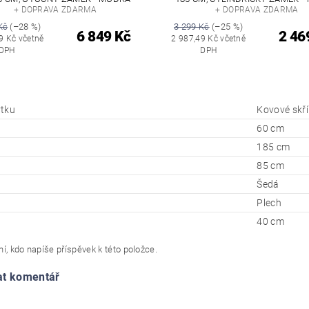
+ DOPRAVA ZDARMA
+ DOPRAVA ZDARMA
Kč
(–28 %)
3 299 Kč
(–25 %)
6 849 Kč
2 46
9 Kč včetně
2 987,49 Kč včetně
DPH
DPH
tku
Kovové skř
60 cm
185 cm
85 cm
Šedá
Plech
40 cm
í, kdo napíše příspěvek k této položce.
at komentář