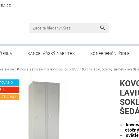
DEM.CZ
ŘESLA
KANCELÁŘSKÝ NÁBYTEK
KONFERENČNÍ ŽIDLE
 STOLY
vé skříně
Kovová šatní skříň s lavičkou, 60 x 85 x 185 cm, sokl, otočný zámek - světle
OBCHODNÍ PODMÍNKY
KONTAKTY
KOVO
TOVÁNO
8 %
LAVI
A ZDARMA
SOKL
ŠED
kovová
otočn
světle