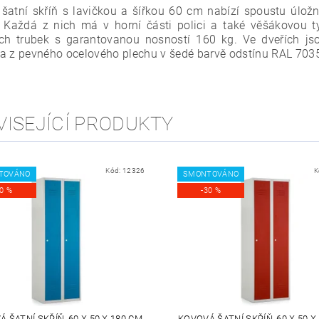
šatní skříň s lavičkou a šířkou 60 cm nabízí spoustu úlož
. Každá z nich má v horní části polici a také věšákovou t
ch trubek s garantovanou nosností 160 kg. Ve dveřích jso
a z pevného ocelového plechu v šedé barvě odstínu RAL 703
VISEJÍCÍ PRODUKTY
Kód:
12326
K
TOVÁNO
SMONTOVÁNO
30 %
-30 %
 ŠATNÍ SKŘÍŇ, 60 X 50 X 180 CM,
KOVOVÁ ŠATNÍ SKŘÍŇ, 60 X 50 X