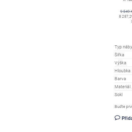
9 549 
8 287,2
Typ náby
Šířka
Výška
Hloubka
Barva
Materiál
Sokl
Buďte prvn
Přid