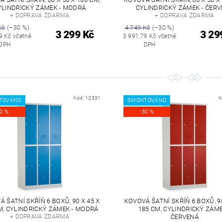
YLINDRICKÝ ZÁMEK - MODRÁ
CYLINDRICKÝ ZÁMEK - ČER
+ DOPRAVA ZDARMA
+ DOPRAVA ZDARMA
Kč
(–30 %)
4 749 Kč
(–30 %)
3 299 Kč
3 29
9 Kč včetně
3 991,79 Kč včetně
DPH
DPH
Kód:
12331
K
TOVÁNO
SMONTOVÁNO
30 %
-30 %
 ŠATNÍ SKŘÍŇ 6 BOXŮ, 90 X 45 X
KOVOVÁ ŠATNÍ SKŘÍŇ 6 BOXŮ, 90
M, CYLINDRICKÝ ZÁMEK - MODRÁ
185 CM, CYLINDRICKÝ ZÁME
+ DOPRAVA ZDARMA
ČERVENÁ