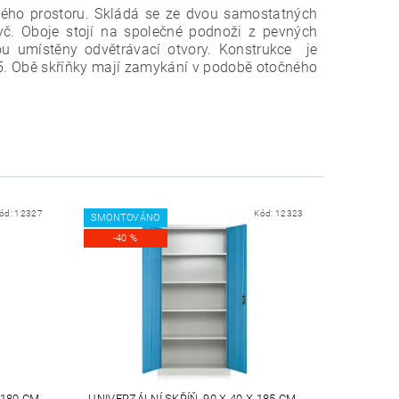
ného prostoru. Skládá se ze dvou samostatných
yč. Oboje stojí na společné podnoži z pevných
u umístěny odvětrávací otvory.
Konstrukce je
5. Obě skříňky mají zamykání v podobě otočného
ód:
12327
Kód:
12323
SMONTOVÁNO
-40 %
 180 CM,
UNIVERZÁLNÍ SKŘÍŇ, 90 X 40 X 185 CM,