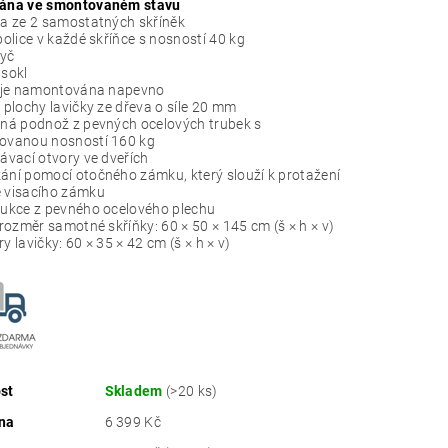
ána ve smontovaném stavu
a ze 2 samostatných skříněk
police v každé skříňce s nosností 40 kg
tyč
sokl
 je namontována napevno
 plochy lavičky ze dřeva o síle 20 mm
ná podnož z pevných ocelových trubek s
tovanou
nosností 160 kg
ávací otvory ve dveřích
ání pomocí otočného zámku
, který slouží k protažení
 visacího zámku
ukce z pevného ocelového plechu
 rozměr samotné skříňky: 60 × 50 × 145 cm (š × h × v)
y lavičky: 60 × 35 × 42 cm (š × h × v)
st
Skladem
(>20 ks)
na
6 399 Kč