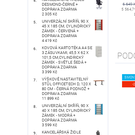
6 649 
DESMOND-ČERNÉ +
DOPRAVA ZDARMA
5 564,7
2 305 Kč
UNIVERZÁLNÍ SKŘÍŇ, 90 X
45 X 185 CM, CYLINDRICKÝ
ZÁMEK - ČERVENÁ +
DOPRAVA ZDARMA
4 419 Kč
KOVOVÁ KARTOTÉKA A4 SE
3 ZÁSUVKAMI, 45,5 X 62 X
POD
101,5 CM,CYLINDRICKÝ
ZÁMEK - SVĚTLE ŠEDÁ +
DOPRAVA ZDARMA
3 399 Kč
SMON
VÝŠKOVĚ NASTAVITELNÝ
STŮL OFFICETECH D, 120 X
-
80 CM - ČERNÁ PODNOŽ +
DOPRAVA ZDARMA
11 899 Kč
UNIVERZÁLNÍ SKŘÍŇ, 90 X
40 X 185 CM, CYLINDRICKÝ
ZÁMEK - MODRÁ +
DOPRAVA ZDARMA
3 599 Kč
KANCELÁŘSKÁ ŽIDLE