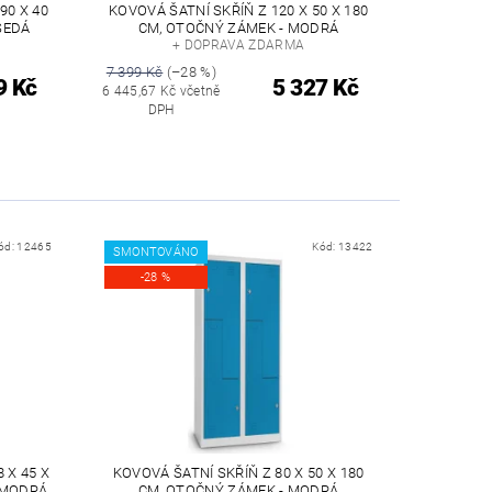
90 X 40
KOVOVÁ ŠATNÍ SKŘÍŇ Z 120 X 50 X 180
ŠEDÁ
CM, OTOČNÝ ZÁMEK - MODRÁ
+ DOPRAVA ZDARMA
7 399 Kč
(–28 %)
9 Kč
5 327 Kč
6 445,67 Kč včetně
DPH
ód:
12465
Kód:
13422
SMONTOVÁNO
-28 %
 X 45 X
KOVOVÁ ŠATNÍ SKŘÍŇ Z 80 X 50 X 180
- MODRÁ
CM, OTOČNÝ ZÁMEK - MODRÁ