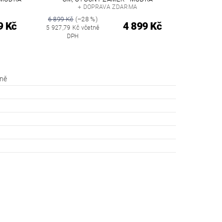
+ DOPRAVA ZDARMA
6 899 Kč
(–28 %)
9 Kč
4 899 Kč
5 927,79 Kč včetně
DPH
íně