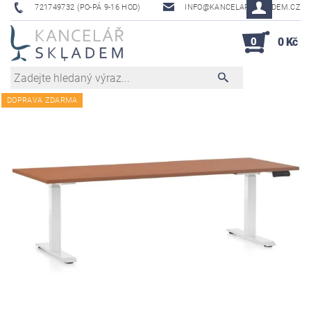
721749732 (PO-PÁ 9-16 HOD)
INFO@KANCELAR-SKLADEM.CZ
0
0 Kč
DOPRAVA ZDARMA