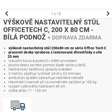
1
z 13
VÝŠKOVĚ NASTAVITELNÝ STŮL
OFFICETECH C, 200 X 80 CM -
BÍLÁ PODNOŽ
+ DOPRAVA ZDARMA
výškově nastavitelný stůl 200x80 cm ze série Office Tech C
pracovní deska vyrobena z laminované dřevotřísky o síle
25 mm
robustní kovová podnož v bílém provedení
pozice desky se mění pomocí šipek nahoru/dolů
mechanický tlačítkový způsob ovládání
2 motory zajištují rychlost zdvihu 32 mm/sec
antikolizní systém zabraňuje nechťené nehodě
maximální nosnost při rovnoměrném zatížení je 100 kg
rozsah výškového nastavení 49 cm
výška stolu 71 - 120 cm