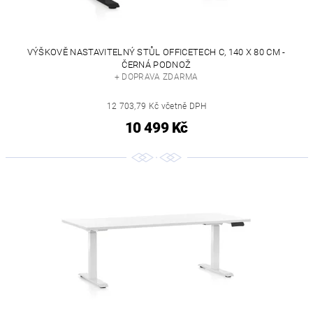
VÝŠKOVĚ NASTAVITELNÝ STŮL OFFICETECH C, 140 X 80 CM -
ČERNÁ PODNOŽ
+ DOPRAVA ZDARMA
12 703,79 Kč včetně DPH
10 499 Kč