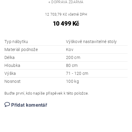
+ DOPRAVA ZDARMA
12 703,79 Kč včetně DPH
10 499 Kč
Typ nábytku
Výškově nastavitelné stoly
Materiál podnože
Kov
Délka
200 cm
Hloubka
80 cm
Výška
71 - 120 cm
Nosnost
100 kg
Buďte první, kdo napíše příspěvek k této položce.
Přidat komentář