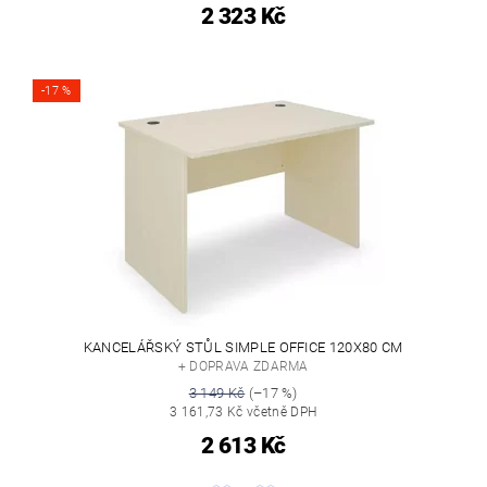
2 323 Kč
-17 %
KANCELÁŘSKÝ STŮL SIMPLE OFFICE 120X80 CM
+ DOPRAVA ZDARMA
3 149 Kč
(–17 %)
3 161,73 Kč včetně DPH
2 613 Kč