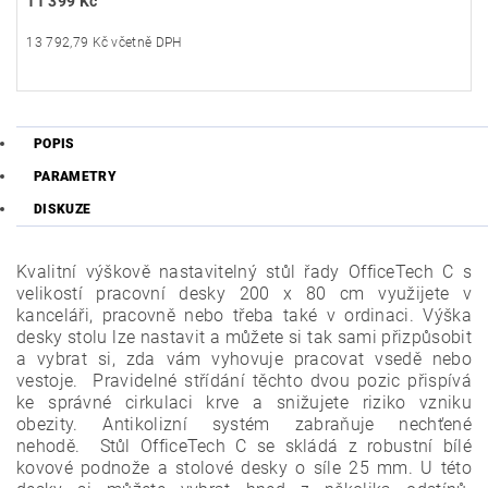
11 399 Kč
13 792,79 Kč včetně DPH
POPIS
PARAMETRY
DISKUZE
Kvalitní výškově nastavitelný stůl řady OfficeTech C s
velikostí pracovní desky 200 x 80 cm využijete v
kanceláři, pracovně nebo třeba také v ordinaci. Výška
desky stolu lze nastavit a můžete si tak sami přizpůsobit
a vybrat si, zda vám vyhovuje pracovat vsedě nebo
vestoje. Pravidelné střídání těchto dvou pozic přispívá
ke správné cirkulaci krve a snižujete riziko vzniku
obezity. Antikolizní systém zabraňuje nechťené
nehodě. Stůl OfficeTech C se skládá z robustní bílé
kovové podnože a stolové desky o síle 25 mm. U této