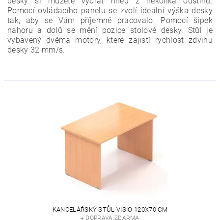
desky si můžete vybrat hned z několika odstínů.
Pomocí ovládacího panelu se zvolí ideální výška desky
tak, aby se Vám příjemně pracovalo. Pomocí šipek
nahoru a dolů se mění pozice stolové desky. Stůl je
vybavený dvěma motory, které zajistí rychlost zdvihu
desky 32 mm/s.
KANCELÁŘSKÝ STŮL VISIO 120X70 CM
+ DOPRAVA ZDARMA